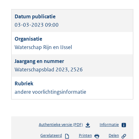
03-03-2023 09:00
Waterschap Rijn en IJssel
Waterschapsblad 2023, 2526
andere voorlichtingsinformatie
Authentieke versie (PDF)
b
Informatie
e
Gerelateerd
Printen
Delen
s