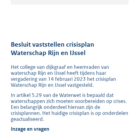
t
a
n
d
s
g
r
Besluit vaststellen crisisplan
o
Waterschap Rijn en IJssel
o
t
Het college van dijkgraaf en heemraden van
t
waterschap Rijn en IJssel heeft tijdens haar
e
vergadering van 14 februari 2023 het crisisplan
:
Waterschap Rijn en IJssel vastgesteld.
2
0
In artikel 5.29 van de Waterwet is bepaald dat
5
waterschappen zich moeten voorbereiden op crises.
K
Een belangrijk onderdeel hiervan zijn de
b
crisisplannen. Het huidige crisisplan is op onderdelen
geactualiseerd.
Inzage en vragen