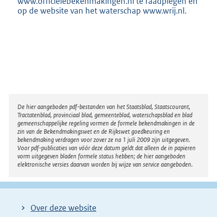
www.officielebekenmakingen.nl te raadplegen en
op de website van het waterschap www.wrij.nl.
Disclaimer
De hier aangeboden pdf-bestanden van het Staatsblad, Staatscourant,
Tractatenblad, provinciaal blad, gemeenteblad, waterschapsblad en blad
gemeenschappelijke regeling vormen de formele bekendmakingen in de
zin van de Bekendmakingswet en de Rijkswet goedkeuring en
bekendmaking verdragen voor zover ze na 1 juli 2009 zijn uitgegeven.
Voor pdf-publicaties van vóór deze datum geldt dat alleen de in papieren
vorm uitgegeven bladen formele status hebben; de hier aangeboden
elektronische versies daarvan worden bij wijze van service aangeboden.
Over deze website