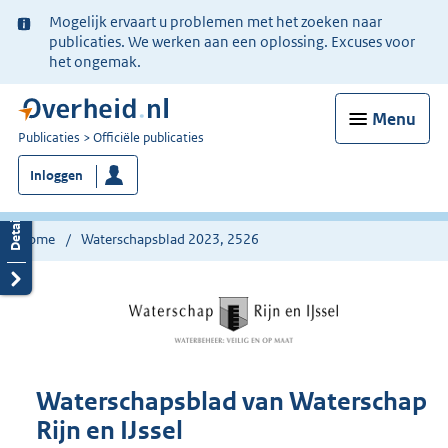
Ter
Mogelijk ervaart u problemen met het zoeken naar
informatie:
publicaties. We werken aan een oplossing. Excuses voor
het ongemak.
Menu
U
Publicaties
Officiële publicaties
bent
Inloggen
nu
hier:
Home
Waterschapsblad 2023, 2526
Waterschapsblad van Waterschap
Rijn en IJssel