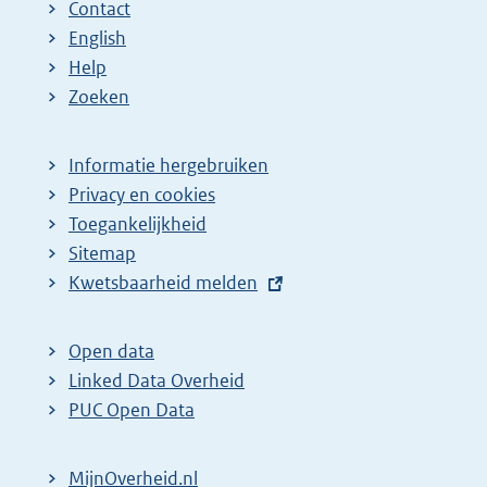
Contact
English
Help
Zoeken
Informatie hergebruiken
Privacy en cookies
Toegankelijkheid
Sitemap
E
Kwetsbaarheid melden
x
t
Open data
e
Linked Data Overheid
r
PUC Open Data
n
e
MijnOverheid.nl