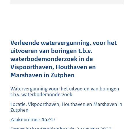
t
a
n
d
s
g
r
Verleende watervergunning, voor het
o
uitvoeren van boringen t.b.v.
o
waterbodemonderzoek in de
t
t
Vispoorthaven, Houthaven en
e
Marshaven in Zutphen
:
2
Watervergunning voor: het uitvoeren van boringen
0
t.b.v. waterbodemonderzoek
9
K
Locatie: Vispoorthaven, Houthaven en Marshaven in
b
Zutphen
Zaaknummer: 46247