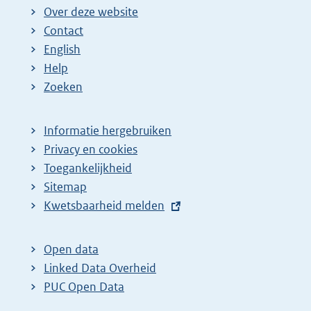
Over deze website
Contact
English
Help
Zoeken
Informatie hergebruiken
Privacy en cookies
Toegankelijkheid
Sitemap
E
Kwetsbaarheid melden
x
t
Open data
e
Linked Data Overheid
r
PUC Open Data
n