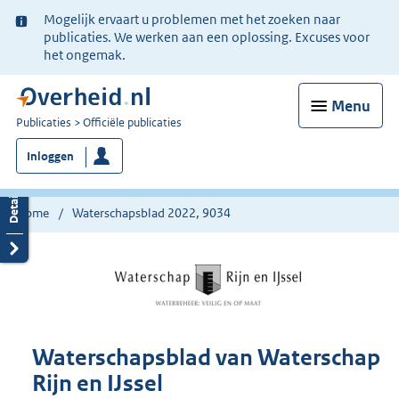
Ter
Mogelijk ervaart u problemen met het zoeken naar
informatie:
publicaties. We werken aan een oplossing. Excuses voor
het ongemak.
Menu
U
Publicaties
Officiële publicaties
bent
Inloggen
nu
hier:
Home
Waterschapsblad 2022, 9034
Waterschapsblad van Waterschap
Rijn en IJssel