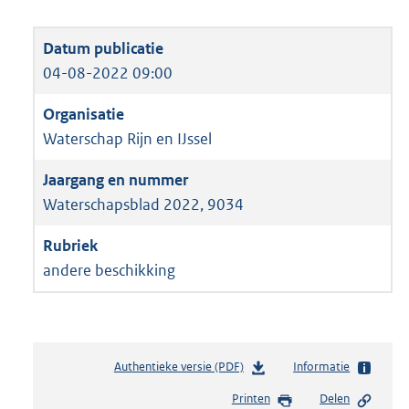
04-08-2022 09:00
Waterschap Rijn en IJssel
Waterschapsblad 2022, 9034
andere beschikking
Authentieke versie (PDF)
b
Informatie
e
Printen
Delen
s