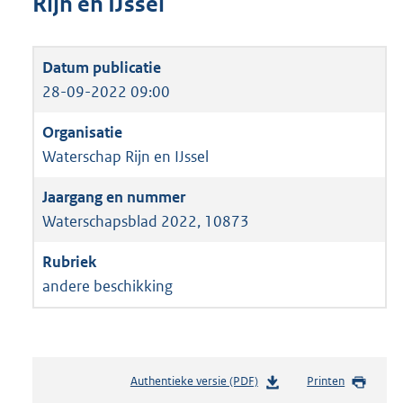
Rijn en IJssel
28-09-2022 09:00
Waterschap Rijn en IJssel
Waterschapsblad 2022, 10873
andere beschikking
Authentieke versie (PDF)
b
Printen
e