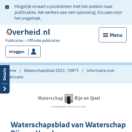
Ter
Mogelijk ervaart u problemen met het zoeken naar
informatie:
publicaties. We werken aan een oplossing. Excuses voor
het ongemak.
Menu
U
Publicaties
Officiële publicaties
bent
Inloggen
nu
hier:
Home
Waterschapsblad 2022, 10873
Informatie over
publicatie
Waterschapsblad van Waterschap