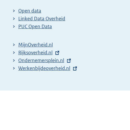
x
t
Open data
e
Linked Data Overheid
r
PUC Open Data
n
e
MijnOverheid.nl
l
E
Rijksoverheid.nl
i
x
E
Ondernemersplein.nl
n
t
x
E
Werkenbijdeoverheid.nl
k
e
t
x
:
r
e
t
n
r
e
e
n
r
l
e
n
i
l
e
n
i
l