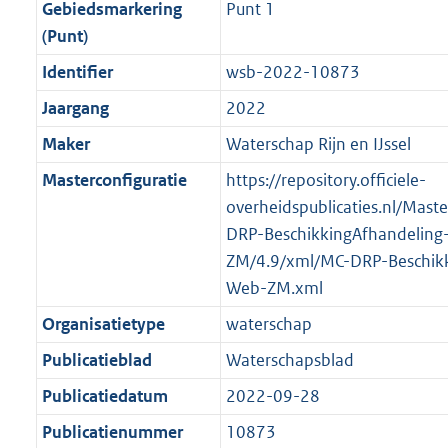
f
n
i
e
b
b
b
7
Gebiedsmarkering
Punt 1
o
r
o
f
n
i
K
(Punt)
o
o
r
o
f
n
b
Identifier
wsb-2022-10873
t
o
m
r
o
f
t
t
Jaargang
2022
a
m
r
o
e
t
a
a
m
r
Maker
Waterschap Rijn en IJssel
:
e
t
a
a
m
Masterconfiguratie
https://repository.officiele-
2
:
t
a
a
overheidspublicaties.nl/Mast
K
2
t
a
DRP-BeschikkingAfhandeling
b
K
t
ZM/4.9/xml/MC-DRP-Beschikk
b
Web-ZM.xml
Organisatietype
waterschap
Publicatieblad
Waterschapsblad
Publicatiedatum
2022-09-28
Publicatienummer
10873