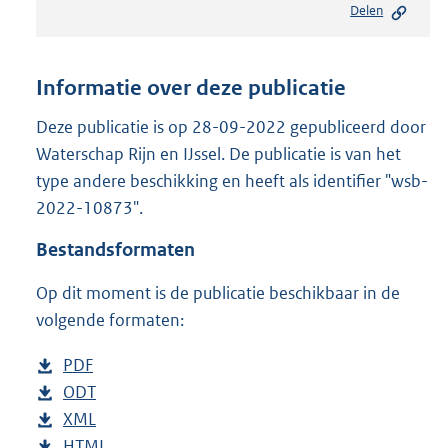
Delen
s
t
a
n
Informatie over deze publicatie
d
s
Deze publicatie is op 28-09-2022 gepubliceerd door
g
Waterschap Rijn en IJssel. De publicatie is van het
r
type andere beschikking en heeft als identifier "wsb-
o
2022-10873".
o
t
Bestandsformaten
t
e
Op dit moment is de publicatie beschikbaar in de
:
2
volgende formaten:
0
9
D
PDF
b
K
o
D
ODT
e
b
b
w
o
D
XML
s
e
b
n
w
o
D
HTML
t
s
e
b