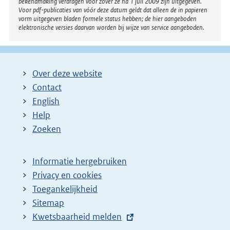
bekendmaking verdragen voor zover ze na 1 juli 2009 zijn uitgegeven.
Voor pdf-publicaties van vóór deze datum geldt dat alleen de in papieren
vorm uitgegeven bladen formele status hebben; de hier aangeboden
elektronische versies daarvan worden bij wijze van service aangeboden.
Over deze website
Contact
English
Help
Zoeken
Informatie hergebruiken
Privacy en cookies
Toegankelijkheid
Sitemap
E
Kwetsbaarheid melden