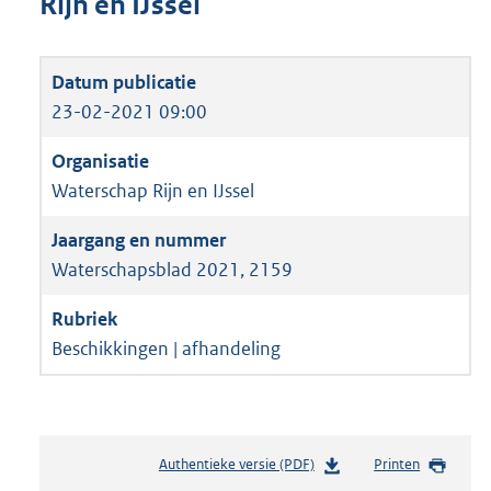
Rijn en IJssel
23-02-2021 09:00
Waterschap Rijn en IJssel
Waterschapsblad 2021, 2159
Beschikkingen | afhandeling
Authentieke versie (PDF)
b
Printen
e