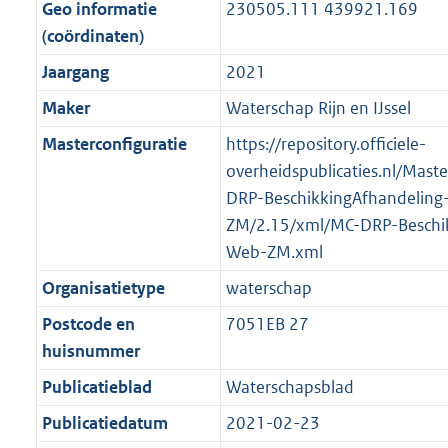
f
n
i
e
b
b
b
7
Geo informatie
230505.111 439921.169
o
r
o
f
n
i
K
(coördinaten)
o
o
r
o
f
n
b
Jaargang
2021
t
o
m
r
o
f
t
t
Maker
Waterschap Rijn en IJssel
a
m
r
o
e
t
a
a
m
r
Masterconfiguratie
https://repository.officiele-
:
e
t
a
a
m
overheidspublicaties.nl/Mast
2
:
t
a
a
DRP-BeschikkingAfhandeling
K
2
t
a
ZM/2.15/xml/MC-DRP-Beschik
b
K
t
Web-ZM.xml
b
Organisatietype
waterschap
Postcode en
7051EB 27
huisnummer
Publicatieblad
Waterschapsblad
Publicatiedatum
2021-02-23