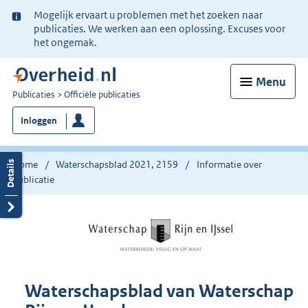
Ter
Mogelijk ervaart u problemen met het zoeken naar
informatie:
publicaties. We werken aan een oplossing. Excuses voor
het ongemak.
Menu
U
Publicaties
Officiële publicaties
bent
Inloggen
nu
hier:
Home
Waterschapsblad 2021, 2159
Informatie over
publicatie
Waterschapsblad van Waterschap