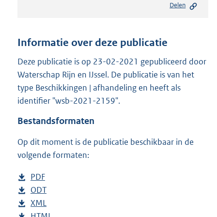
Delen
s
t
a
n
Informatie over deze publicatie
d
s
Deze publicatie is op 23-02-2021 gepubliceerd door
g
Waterschap Rijn en IJssel. De publicatie is van het
r
type Beschikkingen | afhandeling en heeft als
o
identifier "wsb-2021-2159".
o
t
Bestandsformaten
t
e
Op dit moment is de publicatie beschikbaar in de
:
2
volgende formaten:
0
9
D
PDF
b
K
o
D
ODT
e
b
b
w
o
D
XML
s
e
b
n
w
o
D
HTML
t
s
e
b