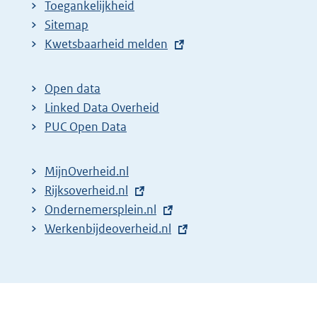
Toegankelijkheid
Sitemap
E
Kwetsbaarheid melden
x
t
Open data
e
Linked Data Overheid
r
PUC Open Data
n
e
MijnOverheid.nl
l
E
Rijksoverheid.nl
i
x
E
Ondernemersplein.nl
n
t
x
E
Werkenbijdeoverheid.nl
k
e
t
x
:
r
e
t
n
r
e
e
n
r