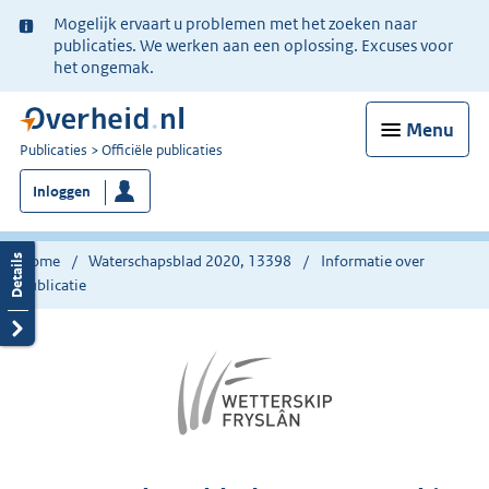
Ter
Mogelijk ervaart u problemen met het zoeken naar
informatie:
publicaties. We werken aan een oplossing. Excuses voor
het ongemak.
Menu
U
Publicaties
Officiële publicaties
bent
Inloggen
nu
hier:
Home
Waterschapsblad 2020, 13398
Informatie over
publicatie