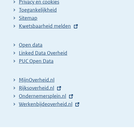
Privacy en cookies
Toegankelijkheid
Sitemap
E
Kwetsbaarheid melden
x
t
Open data
e
Linked Data Overheid
r
PUC Open Data
n
e
MijnOverheid.nl
l
E
Rijksoverheid.nl
i
x
E
Ondernemersplein.nl
n
t
x
E
Werkenbijdeoverheid.nl
k
e
t
x
:
r
e
t
n
r
e