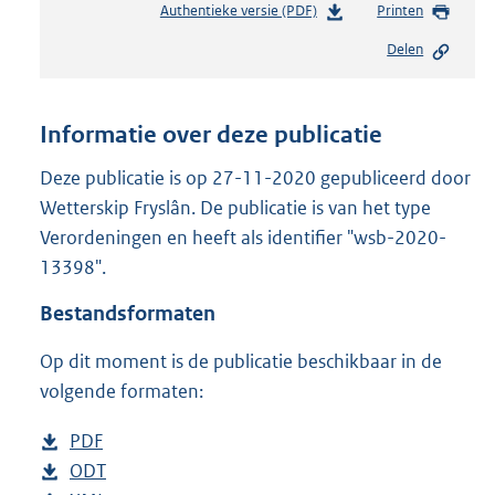
Authentieke versie (PDF)
b
Printen
e
Delen
s
t
a
n
Informatie over deze publicatie
d
s
Deze publicatie is op 27-11-2020 gepubliceerd door
g
Wetterskip Fryslân. De publicatie is van het type
r
Verordeningen en heeft als identifier "wsb-2020-
o
13398".
o
t
Bestandsformaten
t
e
Op dit moment is de publicatie beschikbaar in de
:
3
volgende formaten:
2
3
D
PDF
b
K
o
D
ODT
e
b
b