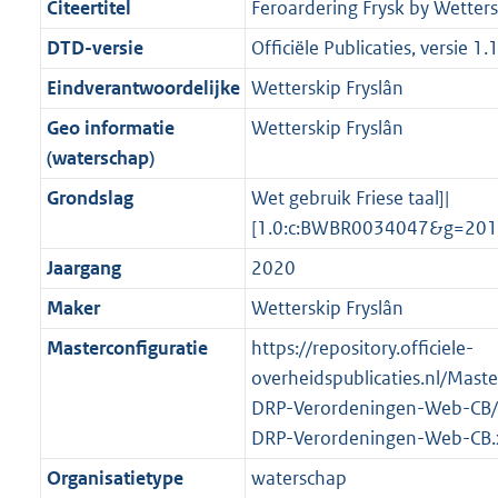
g
s
Citeertitel
Feroardering Frysk by Wetters
n
i
e
i
K
K
K
2
r
g
f
n
i
e
b
b
b
8
DTD-versie
Officiële Publicaties, versie 1.
o
r
o
f
n
i
K
Eindverantwoordelijke
Wetterskip Fryslân
o
o
r
o
f
n
b
t
o
Geo informatie
Wetterskip Fryslân
m
r
o
f
t
t
(waterschap)
a
m
r
o
e
t
a
a
m
r
Grondslag
Wet gebruik Friese taal]|
:
e
t
a
a
m
[1.0:c:BWBR0034047&g=201
2
:
t
a
a
Jaargang
2020
K
2
t
a
b
K
Maker
Wetterskip Fryslân
t
b
Masterconfiguratie
https://repository.officiele-
overheidspublicaties.nl/Mast
DRP-Verordeningen-Web-CB/
DRP-Verordeningen-Web-CB.
Organisatietype
waterschap