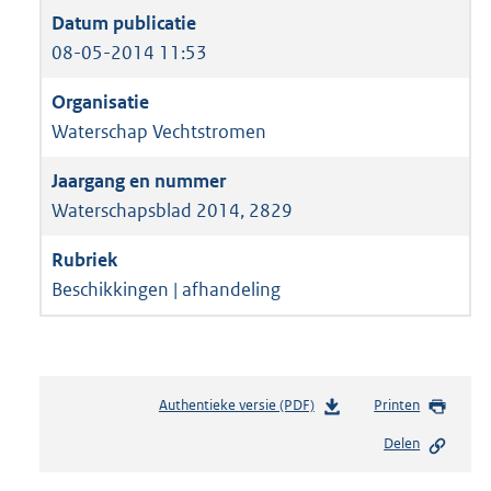
08-05-2014 11:53
Waterschap Vechtstromen
Waterschapsblad 2014, 2829
Beschikkingen | afhandeling
Authentieke versie (PDF)
b
Printen
e
Delen
s
t