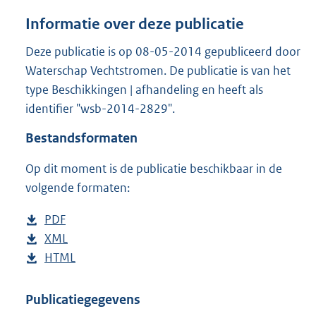
a
n
Informatie over deze publicatie
d
s
Deze publicatie is op 08-05-2014 gepubliceerd door
g
Waterschap Vechtstromen. De publicatie is van het
r
type Beschikkingen | afhandeling en heeft als
o
identifier "wsb-2014-2829".
o
t
Bestandsformaten
t
e
Op dit moment is de publicatie beschikbaar in de
:
2
volgende formaten:
0
0
D
PDF
b
K
o
D
XML
e
b
b
w
o
D
HTML
s
e
b
n
w
o
t
s
e
l
n
w
a
t
s
Publicatiegegevens
o
l
n
n
a
t