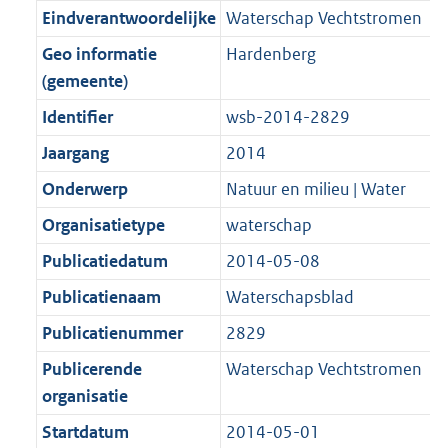
r
o
f
b
Eindverantwoordelijke
Waterschap Vechtstromen
t
t
m
r
o
e
t
Geo informatie
Hardenberg
a
m
r
:
e
(gemeente)
a
a
m
2
:
t
a
a
Identifier
wsb-2014-2829
K
2
t
a
Jaargang
2014
b
K
t
b
Onderwerp
Natuur en milieu | Water
Organisatietype
waterschap
Publicatiedatum
2014-05-08
Publicatienaam
Waterschapsblad
Publicatienummer
2829
Publicerende
Waterschap Vechtstromen
organisatie
Startdatum
2014-05-01