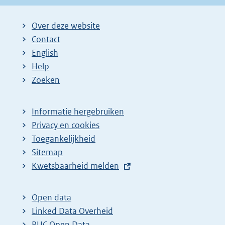
Over deze website
Contact
English
Help
Zoeken
Informatie hergebruiken
Privacy en cookies
Toegankelijkheid
Sitemap
E
Kwetsbaarheid melden
x
t
Open data
e
Linked Data Overheid
r
PUC Open Data