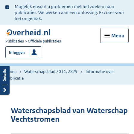
Ter
Mogelijk ervaart u problemen met het zoeken naar
informatie:
publicaties. We werken aan een oplossing. Excuses voor
het ongemak.
Menu
U
Publicaties
Officiële publicaties
bent
Inloggen
nu
hier:
Home
Waterschapsblad 2014, 2829
Informatie over
publicatie
Waterschapsblad van Waterschap
Vechtstromen