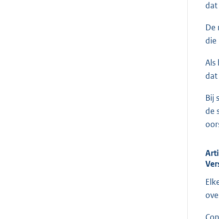
dat
De 
die
Als
dat
Bij
de 
oor
Art
Ver
Elk
ove
Con