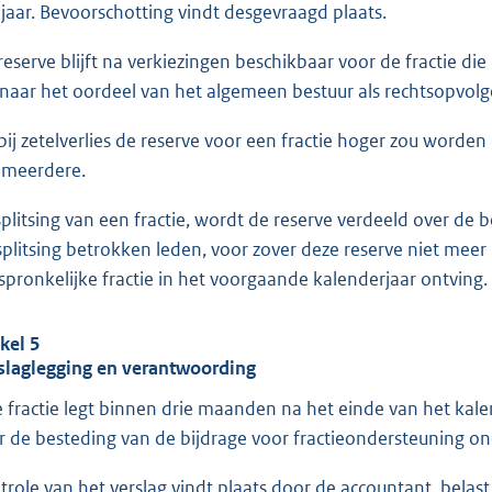
 jaar. Bevoorschotting vindt desgevraagd plaats.
reserve blijft na verkiezingen beschikbaar voor de fractie di
 naar het oordeel van het algemeen bestuur als rechtsopvo
 bij zetelverlies de reserve voor een fractie hoger zou worde
 meerdere.
 splitsing van een fractie, wordt de reserve verdeeld over de 
splitsing betrokken leden, voor zover deze reserve niet mee
spronkelijke fractie in het voorgaande kalenderjaar ontving.
ikel 5
slaglegging en verantwoording
e fractie legt binnen drie maanden na het einde van het ka
r de besteding van de bijdrage voor fractieondersteuning on
trole van het verslag vindt plaats door de accountant, belas