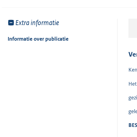
Toon
Extra informatie
meer
van:
Informatie over publicatie
Ve
Ken
Het
gez
gel
BES