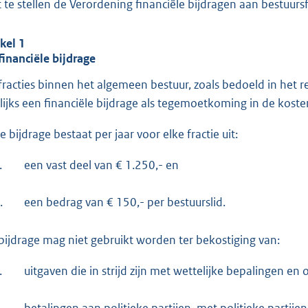
t te stellen de Verordening financiële bijdragen aan bestuurs
e
:
ikel 1
2
financiële bijdrage
,
fracties binnen het algemeen bestuur, zoals bedoeld in het
5
rlijks een financiële bijdrage als tegemoetkoming in de koste
b
e bijdrage bestaat per jaar voor elke fractie uit:
.
een vast deel van € 1.250,- en
.
een bedrag van € 150,- per bestuurslid.
bijdrage mag niet gebruikt worden ter bekostiging van:
.
uitgaven die in strijd zijn met wettelijke bepalingen en 