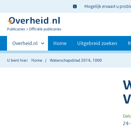
Ter
Mogelijk ervaart u prob
informatie:
U
Publicaties
Officiële publicaties
bent
Primaire
nu
Andere
Overheid.nl
Home
Uitgebreid zoeken
M
hier:
sites
navigatie
binnen
U bent hier:
Home
Waterschapsblad 2014, 1000
W
V
Dat
24-