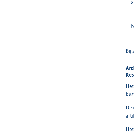
a
b
Bij
Art
Res
Het
bes
De 
arti
Het