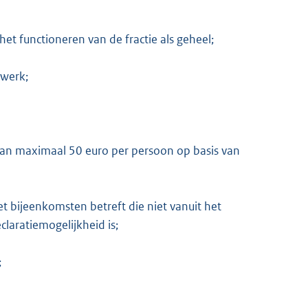
et functioneren van de fractie als geheel;
swerk;
e van maximaal 50 euro per persoon op basis van
t bijeenkomsten betreft die niet vanuit het
laratiemogelijkheid is;
;