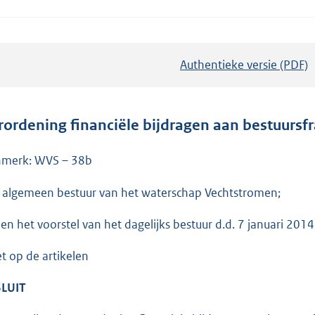
Authentieke versie (PDF)
b
e
s
t
rordening financiële bijdragen aan bestuursf
a
n
merk: WVS – 38b
d
 algemeen bestuur van het waterschap Vechtstromen;
s
g
ien het voorstel van het dagelijks bestuur d.d. 7 januari 2014
r
o
et op de artikelen
o
LUIT
t
t