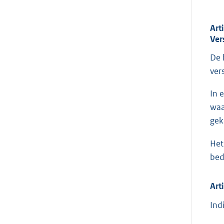
Art
Ver
De 
vers
In 
waa
gek
Het
bed
Art
Ind