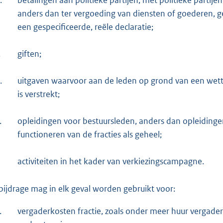
.
betalingen aan politieke partijen, met politieke partije
anders dan ter vergoeding van diensten of goederen, ge
een gespecificeerde, reële declaratie;
.
giften;
.
uitgaven waarvoor aan de leden op grond van een wett
is verstrekt;
.
opleidingen voor bestuursleden, anders dan opleidinge
functioneren van de fracties als geheel;
activiteiten in het kader van verkiezingscampagne.
bijdrage mag in elk geval worden gebruikt voor:
.
vergaderkosten fractie, zoals onder meer huur vergaderl