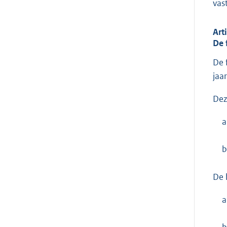
vas
Art
De 
De 
jaa
Dez
a
b
De 
a