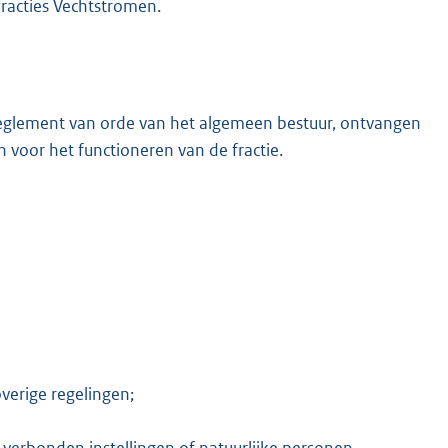
fracties Vechtstromen.
 reglement van orde van het algemeen bestuur, ontvangen
n voor het functioneren van de fractie.
M
overige regelingen;