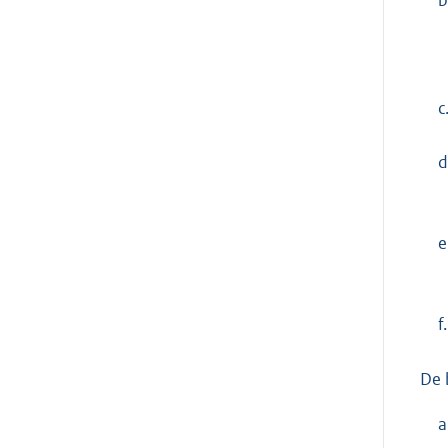
b
c
d
e
f.
De 
a