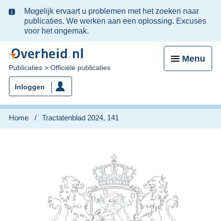
Ter
Mogelijk ervaart u problemen met het zoeken naar
informatie:
publicaties. We werken aan een oplossing. Excuses
voor het ongemak.
Menu
U
Publicaties
Officiële publicaties
bent
Inloggen
nu
hier:
Home
Tractatenblad 2024, 141