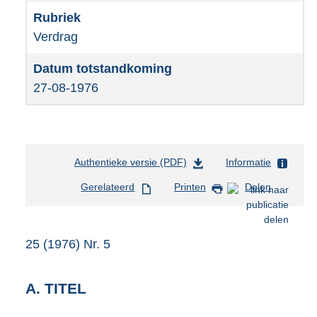
Verdrag
27-08-1976
Authentieke versie (PDF)
b
Informatie
e
Gerelateerd
Printen
Delen
s
t
a
n
25 (1976) Nr. 5
d
s
g
A. TITEL
r
o