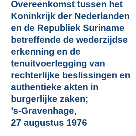
Overeenkomst tussen het
o
t
Koninkrijk der Nederlanden
t
e
en de Republiek Suriname
:
4
betreffende de wederzijdse
3
K
erkenning en de
b
tenuitvoerlegging van
rechterlijke beslissingen en
authentieke akten in
burgerlijke zaken;
’s-Gravenhage,
27 augustus 1976