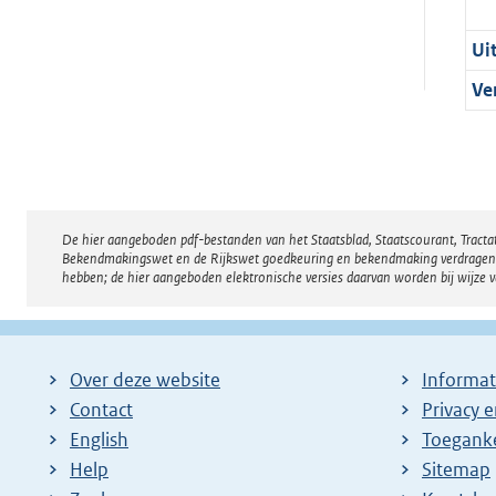
Ui
Ve
De hier aangeboden pdf-bestanden van het Staatsblad, Staatscourant, Tract
Disclaimer
Bekendmakingswet en de Rijkswet goedkeuring en bekendmaking verdragen voor
hebben; de hier aangeboden elektronische versies daarvan worden bij wijze 
Over deze website
Informat
Contact
Privacy 
English
Toeganke
Help
Sitemap