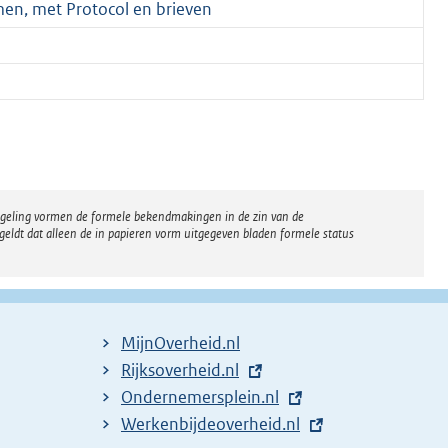
men, met Protocol en brieven
regeling vormen de formele bekendmakingen in de zin van de
eldt dat alleen de in papieren vorm uitgegeven bladen formele status
MijnOverheid.nl
E
Rijksoverheid.nl
x
E
Ondernemersplein.nl
t
x
E
Werkenbijdeoverheid.nl