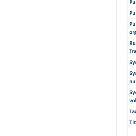
Pu
Pu
Pu
or
Ru
Tr
Sy
Sy
nu
Sy
vo
Ta
Tit