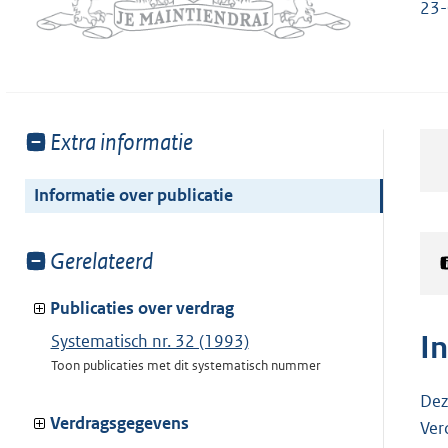
23
Toon
Extra informatie
meer
van:
Informatie over publicatie
Toon
Gerelateerd
meer
van:
Publicaties over verdrag
I
Systematisch nr. 32 (1993)
Toon publicaties met dit systematisch nummer
Dez
Verdragsgegevens
Ver