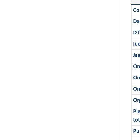
Col
Da
DT
Ide
Ja
On
On
On
Or
Pl
to
Pu