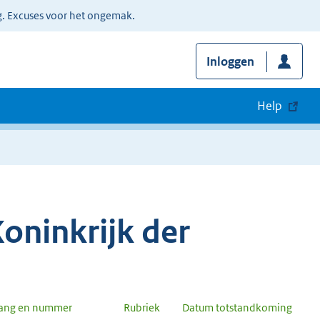
g. Excuses voor het ongemak.
Inloggen
Help
oninkrijk der
gang en nummer
Rubriek
Datum totstandkoming