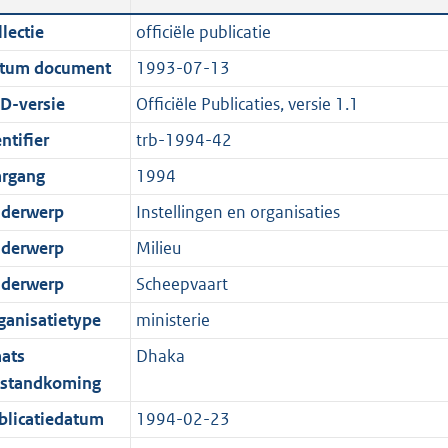
n
a
c
i
t
t
lectie
officiële publicatie
d
n
a
c
e
t
tum document
1993-07-13
s
d
t
a
:
e
g
s
i
t
1
:
D-versie
Officiële Publicaties, versie 1.1
r
g
e
i
,
0
ntifier
trb-1994-42
o
r
i
e
4
K
argang
1994
o
o
n
i
M
b
t
o
f
n
b
derwerp
Instellingen en organisaties
t
t
o
f
derwerp
Milieu
e
t
r
o
derwerp
Scheepvaart
:
e
m
r
2
:
a
m
ganisatietype
ministerie
K
2
a
a
aats
Dhaka
b
K
t
a
tstandkoming
b
t
blicatiedatum
1994-02-23