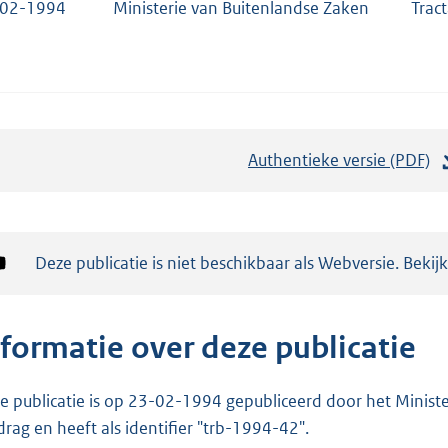
-02-1994
Ministerie van Buitenlandse Zaken
Trac
Authentieke versie (PDF)
b
e
s
t
Notificatie:
Deze publicatie is niet beschikbaar als Webversie. Bekij
a
n
d
nformatie over deze publicatie
s
g
e publicatie is op 23-02-1994 gepubliceerd door het Minister
r
drag en heeft als identifier "trb-1994-42".
o