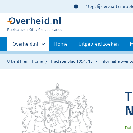
Ter
Mogelijk ervaart u prob
informatie:
U
Publicaties
Officiële publicaties
bent
Primaire
nu
Andere
Overheid.nl
Home
Uitgebreid zoeken
M
hier:
sites
navigatie
binnen
U bent hier:
Home
Tractatenblad 1994, 42
Informatie over p
T
N
Dat