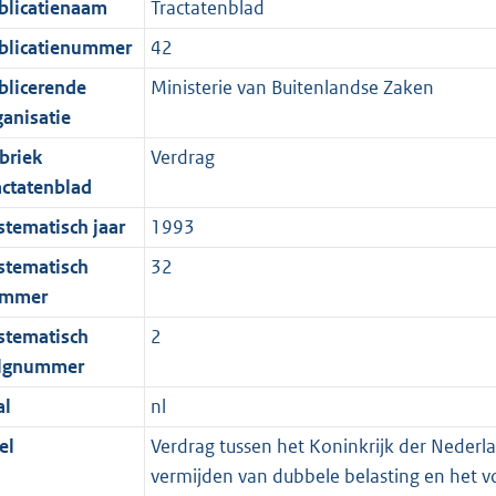
blicatienaam
Tractatenblad
blicatienummer
42
blicerende
Ministerie van Buitenlandse Zaken
ganisatie
briek
Verdrag
actatenblad
stematisch jaar
1993
stematisch
32
mmer
stematisch
2
lgnummer
al
nl
el
Verdrag tussen het Koninkrijk der Nederl
vermijden van dubbele belasting en het 