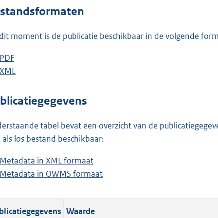
o
standsformaten
t
t
dit moment is de publicatie beschikbaar in de volgende for
e
:
D
PDF
b
1
o
D
XML
e
b
,
w
o
s
e
4
n
w
t
s
blicatiegegevens
M
l
n
a
t
b
o
l
n
a
erstaande tabel bevat een overzicht van de publicatiegegeven
a
o
d
n
 als los bestand beschikbaar:
d
a
s
d
Metadata in XML formaat
b
p
d
g
s
Metadata in OWMS formaat
e
b
u
p
r
g
s
e
b
u
o
r
t
s
l
b
o
o
blicatiegegevens
Waarde
a
t
i
l
t
o