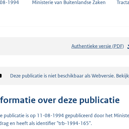
-08-1994
Ministerie van Buitenlandse Zaken
Tract
Authentieke versie (PDF)
b
e
s
t
Notificatie:
Deze publicatie is niet beschikbaar als Webversie. Bekij
a
n
d
nformatie over deze publicatie
s
g
e publicatie is op 11-08-1994 gepubliceerd door het Minister
r
drag en heeft als identifier "trb-1994-165".
o