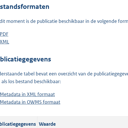
o
standsformaten
t
t
dit moment is de publicatie beschikbaar in de volgende for
e
:
D
PDF
b
6
o
D
XML
e
b
1
w
o
s
e
3
n
w
t
s
blicatiegegevens
K
l
n
a
t
b
o
l
n
a
erstaande tabel bevat een overzicht van de publicatiegegeven
a
o
d
n
 als los bestand beschikbaar:
d
a
s
d
Metadata in XML formaat
b
p
d
g
s
Metadata in OWMS formaat
e
b
u
p
r
g
s
e
b
u
o
r
t
s
l
b
o
o
blicatiegegevens
Waarde
a
t
i
l
t
o