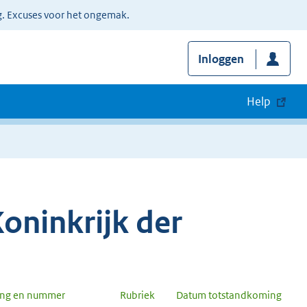
g. Excuses voor het ongemak.
Inloggen
Help
oninkrijk der
ang en nummer
Rubriek
Datum totstandkoming