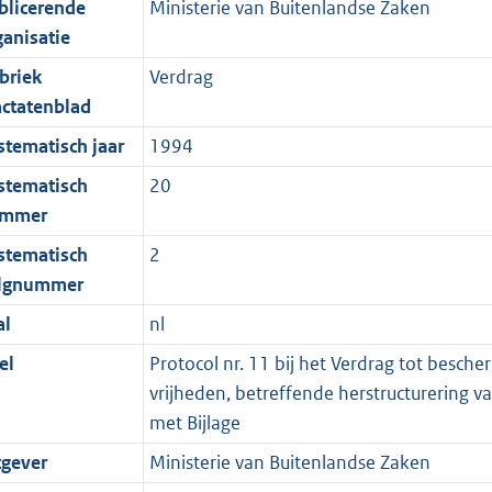
blicerende
Ministerie van Buitenlandse Zaken
ganisatie
briek
Verdrag
actatenblad
stematisch jaar
1994
stematisch
20
mmer
stematisch
2
lgnummer
al
nl
el
Protocol nr. 11 bij het Verdrag tot besc
vrijheden, betreffende herstructurering v
met Bijlage
tgever
Ministerie van Buitenlandse Zaken