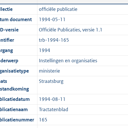
n
a
c
i
t
t
lectie
officiële publicatie
d
n
a
c
e
t
tum document
1994-05-11
s
d
t
a
:
e
g
s
i
t
6
:
D-versie
Officiële Publicaties, versie 1.1
r
g
e
i
1
0
ntifier
trb-1994-165
o
r
i
e
3
K
argang
1994
o
o
n
i
K
b
t
o
f
n
b
derwerp
Instellingen en organisaties
t
t
o
f
ganisatietype
ministerie
e
t
r
o
aats
Straatsburg
:
e
m
r
tstandkoming
2
:
a
m
K
2
a
a
blicatiedatum
1994-08-11
b
K
t
a
blicatienaam
Tractatenblad
b
t
blicatienummer
165