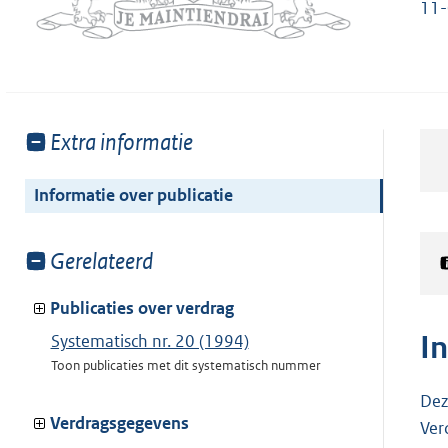
11
Toon
Extra informatie
meer
van:
Informatie over publicatie
Toon
Gerelateerd
meer
van:
Publicaties over verdrag
I
Systematisch nr. 20 (1994)
Toon publicaties met dit systematisch nummer
Dez
Verdragsgegevens
Ver