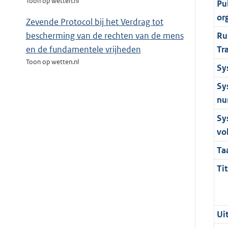
Toon op wetten.nl
Pu
or
Zevende Protocol bij het Verdrag tot
Ru
bescherming van de rechten van de mens
Tr
en de fundamentele vrijheden
Toon op wetten.nl
Sy
Sy
nu
Sy
vo
Ta
Tit
Ui