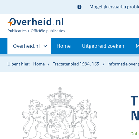
Ter
Mogelijk ervaart u prob
informatie:
U
Publicaties
Officiële publicaties
bent
Primaire
nu
Andere
Overheid.nl
Home
Uitgebreid zoeken
M
hier:
sites
navigatie
binnen
U bent hier:
Home
Tractatenblad 1994, 165
Informatie over 
T
N
Dat