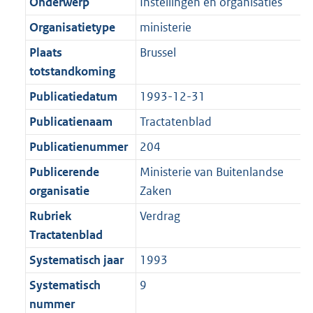
r
o
Onderwerp
Instellingen en organisaties
e
t
m
r
Organisatietype
ministerie
:
e
a
m
2
:
Plaats
Brussel
a
a
K
2
totstandkoming
t
a
b
K
t
Publicatiedatum
1993-12-31
b
Publicatienaam
Tractatenblad
Publicatienummer
204
Publicerende
Ministerie van Buitenlandse
organisatie
Zaken
Rubriek
Verdrag
Tractatenblad
Systematisch jaar
1993
Systematisch
9
nummer