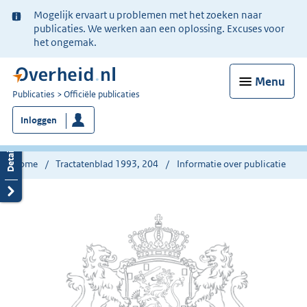
Ter
Mogelijk ervaart u problemen met het zoeken naar
informatie:
publicaties. We werken aan een oplossing. Excuses voor
het ongemak.
Menu
U
Publicaties
Officiële publicaties
bent
Inloggen
nu
hier:
Home
Tractatenblad 1993, 204
Informatie over publicatie