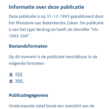
o
Informatie over deze publicatie
t
t
Deze publicatie is op 31-12-1993 gepubliceerd door
e
het Ministerie van Buitenlandse Zaken. De publicatie
:
6
is van het type Verdrag en heeft als identifier "trb-
4
1993-204".
K
b
Bestandsformaten
Op dit moment is de publicatie beschikbaar in de
volgende formaten:
D
PDF
b
o
D
XML
e
b
w
o
s
e
n
w
t
s
Publicatiegegevens
l
n
a
t
Onderstaande tabel bevat een overzicht van de
o
l
n
a