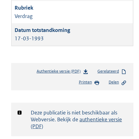
Verdrag
17-03-1993
Authentieke versie (PDF)
b
Gerelateerd
e
Printen
Delen
s
t
a
n
d
Notificatie:
Deze publicatie is niet beschikbaar als
s
Webversie. Bekijk de
authentieke versie
g
(PDF)
r
o