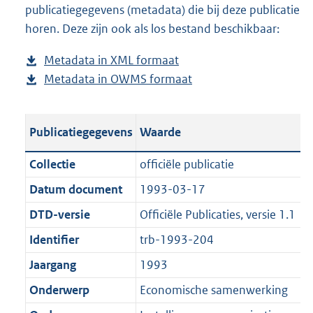
publicatiegegevens (metadata) die bij deze publicatie
a
o
d
n
horen. Deze zijn ook als los bestand beschikbaar:
d
a
s
d
p
d
g
s
Metadata in XML formaat
b
u
p
r
g
Metadata in OWMS formaat
e
b
b
u
o
r
s
e
l
b
o
o
t
s
i
l
t
o
Publicatiegegevens
Waarde
a
t
c
i
t
t
n
a
a
c
e
t
Collectie
officiële publicatie
d
n
t
a
:
e
Datum document
1993-03-17
s
d
i
t
6
:
g
s
DTD-versie
Officiële Publicaties, versie 1.1
e
i
4
0
r
g
i
e
K
K
Identifier
trb-1993-204
o
r
n
i
b
b
Jaargang
1993
o
o
f
n
t
o
Onderwerp
Economische samenwerking
o
f
t
t