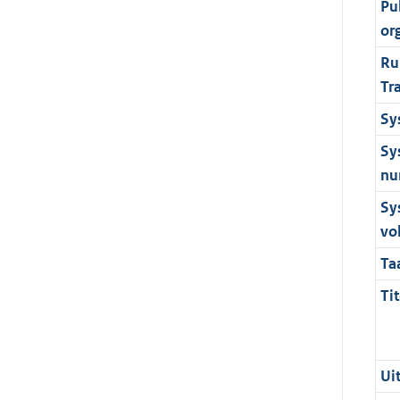
Pu
or
Ru
Tr
Sy
Sy
nu
Sy
vo
Ta
Tit
Ui