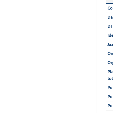
Col
Da
DT
Ide
Ja
On
Or
Pl
to
Pu
Pu
Pu