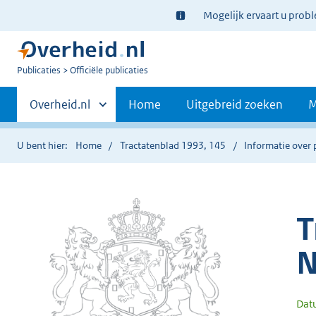
Ter
Mogelijk ervaart u prob
informatie:
U
Publicaties
Officiële publicaties
bent
Primaire
nu
Andere
Overheid.nl
Home
Uitgebreid zoeken
M
hier:
sites
navigatie
binnen
U bent hier:
Home
Tractatenblad 1993, 145
Informatie over 
T
N
Dat