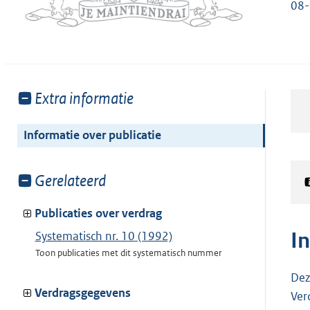
08
Toon
Extra informatie
meer
van:
Informatie over publicatie
Toon
Gerelateerd
meer
van:
Publicaties over verdrag
I
Systematisch nr. 10 (1992)
Toon publicaties met dit systematisch nummer
Dez
Verdragsgegevens
Ver