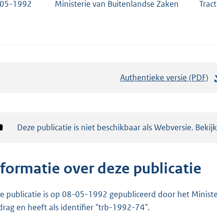
-05-1992
Ministerie van Buitenlandse Zaken
Trac
Authentieke versie (PDF)
b
e
s
t
Notificatie:
Deze publicatie is niet beschikbaar als Webversie. Bekij
a
n
d
nformatie over deze publicatie
s
g
e publicatie is op 08-05-1992 gepubliceerd door het Minister
r
drag en heeft als identifier "trb-1992-74".
o