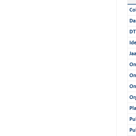
Col
Da
DT
Ide
Ja
On
On
On
Or
Pl
Pu
Pu