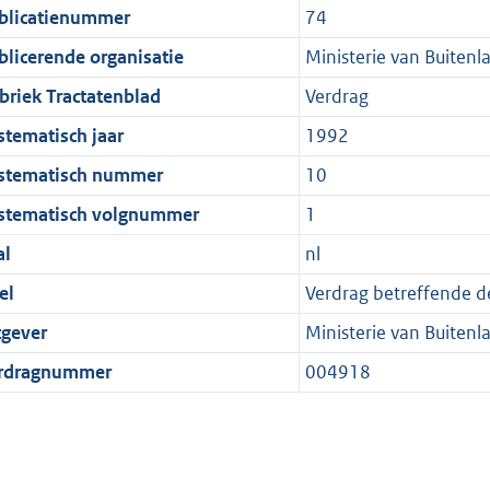
blicatienummer
74
blicerende organisatie
Ministerie van Buiten
briek Tractatenblad
Verdrag
stematisch jaar
1992
stematisch nummer
10
stematisch volgnummer
1
al
nl
el
Verdrag betreffende d
tgever
Ministerie van Buiten
rdragnummer
004918