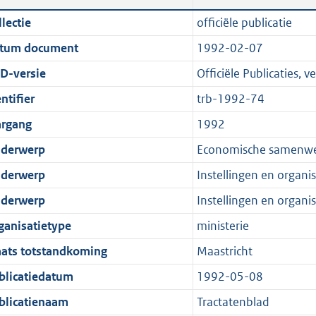
n
a
c
i
t
t
lectie
officiële publicatie
d
n
a
c
e
t
tum document
1992-02-07
s
d
t
a
:
e
g
s
i
t
8
:
D-versie
Officiële Publicaties, ve
r
g
e
i
,
0
ntifier
trb-1992-74
o
r
i
e
1
K
argang
1992
o
o
n
i
M
b
t
o
f
n
b
derwerp
Economische samenwe
t
t
o
f
derwerp
Instellingen en organis
e
t
r
o
derwerp
Instellingen en organis
:
e
m
r
2
:
a
m
ganisatietype
ministerie
K
2
a
a
aats totstandkoming
Maastricht
b
K
t
a
blicatiedatum
1992-05-08
b
t
blicatienaam
Tractatenblad