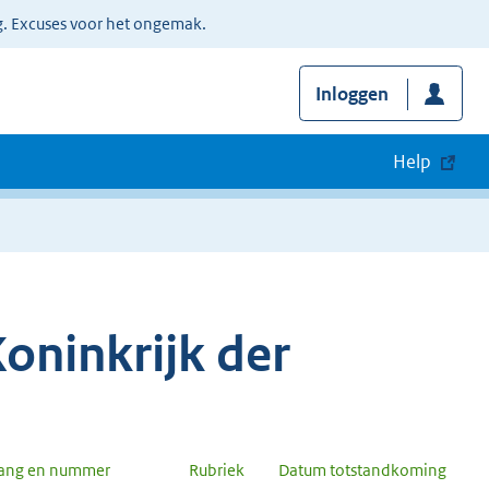
g. Excuses voor het ongemak.
Inloggen
Help
oninkrijk der
gang en nummer
Rubriek
Datum totstandkoming