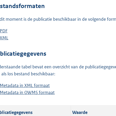
o
standsformaten
t
t
dit moment is de publicatie beschikbaar in de volgende for
e
:
D
PDF
b
8
o
D
XML
e
b
,
w
o
s
e
1
n
w
t
s
blicatiegegevens
M
l
n
a
t
b
o
l
n
a
erstaande tabel bevat een overzicht van de publicatiegegeven
a
o
d
n
 als los bestand beschikbaar:
d
a
s
d
Metadata in XML formaat
b
p
d
g
s
Metadata in OWMS formaat
e
b
u
p
r
g
s
e
b
u
o
r
t
s
l
b
o
o
blicatiegegevens
Waarde
a
t
i
l
t
o