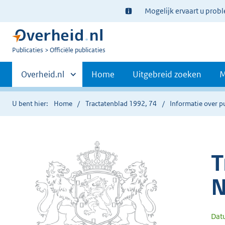
Ter
Mogelijk ervaart u prob
informatie:
U
Publicaties
Officiële publicaties
bent
Primaire
nu
Andere
Overheid.nl
Home
Uitgebreid zoeken
M
hier:
sites
navigatie
binnen
U bent hier:
Home
Tractatenblad 1992, 74
Informatie over p
T
N
Dat