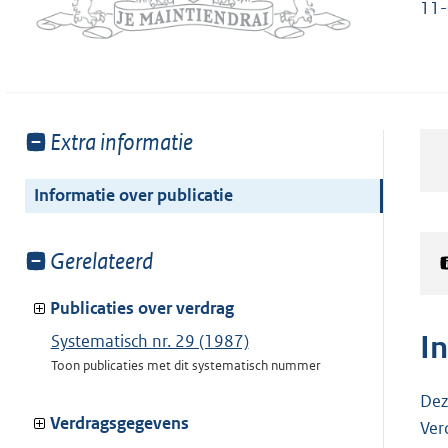
11
Toon
Extra informatie
meer
van:
Informatie over publicatie
Toon
Gerelateerd
meer
van:
Publicaties over verdrag
I
Systematisch nr. 29 (1987)
Toon publicaties met dit systematisch nummer
Dez
Verdragsgegevens
Ver