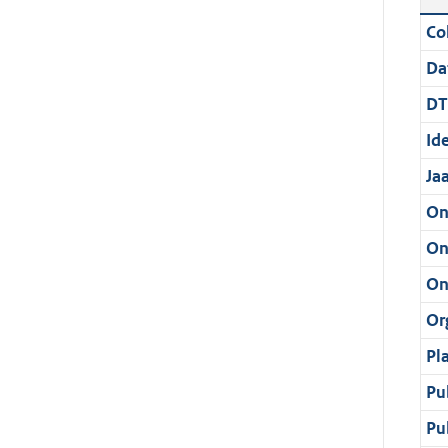
Col
Da
DT
Ide
Ja
On
On
On
Or
Pl
Pu
Pu