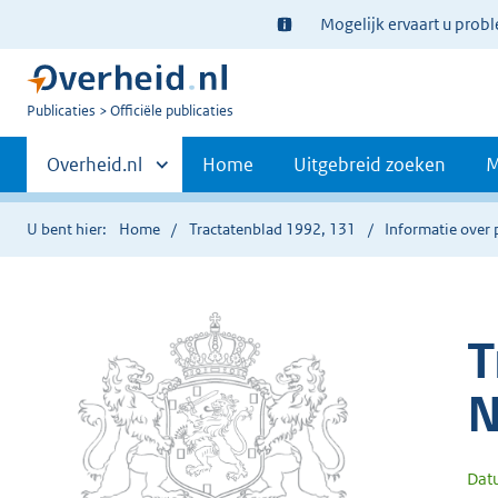
Ter
Mogelijk ervaart u prob
informatie:
U
Publicaties
Officiële publicaties
bent
Primaire
nu
Andere
Overheid.nl
Home
Uitgebreid zoeken
M
hier:
sites
navigatie
binnen
U bent hier:
Home
Tractatenblad 1992, 131
Informatie over 
T
N
Dat