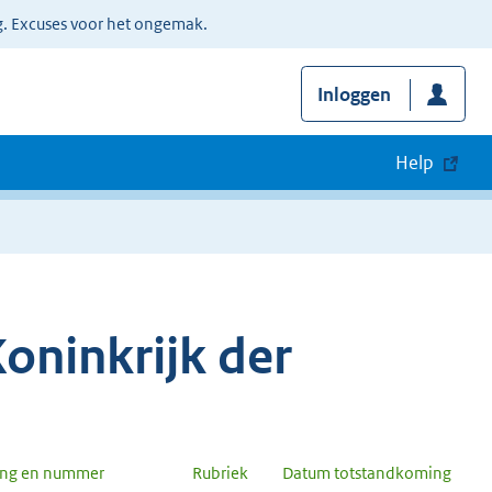
g. Excuses voor het ongemak.
Inloggen
Help
oninkrijk der
ang en nummer
Rubriek
Datum totstandkoming