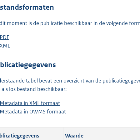
o
standsformaten
t
t
dit moment is de publicatie beschikbaar in de volgende for
e
:
D
PDF
b
8
o
D
XML
e
b
5
w
o
s
e
K
n
w
t
s
blicatiegegevens
b
l
n
a
t
o
l
n
a
erstaande tabel bevat een overzicht van de publicatiegegeven
a
o
d
n
 als los bestand beschikbaar:
d
a
s
d
Metadata in XML formaat
b
p
d
g
s
Metadata in OWMS formaat
e
b
u
p
r
g
s
e
b
u
o
r
t
s
l
b
o
o
blicatiegegevens
Waarde
a
t
i
l
t
o