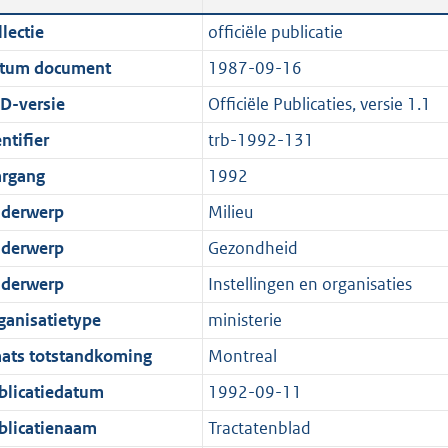
n
a
c
i
t
t
lectie
officiële publicatie
d
n
a
c
e
t
tum document
1987-09-16
s
d
t
a
:
e
g
s
i
t
8
:
D-versie
Officiële Publicaties, versie 1.1
r
g
e
i
5
0
ntifier
trb-1992-131
o
r
i
e
K
K
argang
1992
o
o
n
i
b
b
t
o
f
n
derwerp
Milieu
t
t
o
f
derwerp
Gezondheid
e
t
r
o
derwerp
Instellingen en organisaties
:
e
m
r
2
:
a
m
ganisatietype
ministerie
K
2
a
a
aats totstandkoming
Montreal
b
K
t
a
blicatiedatum
1992-09-11
b
t
blicatienaam
Tractatenblad