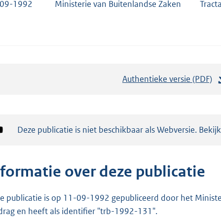
-09-1992
Ministerie van Buitenlandse Zaken
Tract
Authentieke versie (PDF)
b
e
s
t
Notificatie:
Deze publicatie is niet beschikbaar als Webversie. Bekij
a
n
d
nformatie over deze publicatie
s
g
e publicatie is op 11-09-1992 gepubliceerd door het Minister
r
drag en heeft als identifier "trb-1992-131".
o