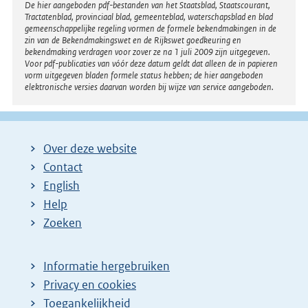
Disclaimer
De hier aangeboden pdf-bestanden van het Staatsblad, Staatscourant,
Tractatenblad, provinciaal blad, gemeenteblad, waterschapsblad en blad
gemeenschappelijke regeling vormen de formele bekendmakingen in de
zin van de Bekendmakingswet en de Rijkswet goedkeuring en
bekendmaking verdragen voor zover ze na 1 juli 2009 zijn uitgegeven.
Voor pdf-publicaties van vóór deze datum geldt dat alleen de in papieren
vorm uitgegeven bladen formele status hebben; de hier aangeboden
elektronische versies daarvan worden bij wijze van service aangeboden.
Over deze website
Contact
English
Help
Zoeken
Informatie hergebruiken
Privacy en cookies
Toegankelijkheid