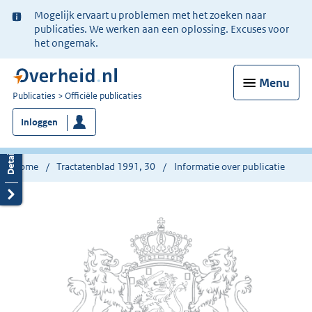
Ter
Mogelijk ervaart u problemen met het zoeken naar
informatie:
publicaties. We werken aan een oplossing. Excuses voor
het ongemak.
Menu
U
Publicaties
Officiële publicaties
bent
Inloggen
nu
hier:
Home
Tractatenblad 1991, 30
Informatie over publicatie