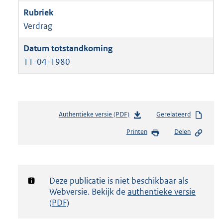
Verdrag
11-04-1980
Authentieke versie (PDF)
b
Gerelateerd
e
Printen
Delen
s
t
a
n
d
Notificatie:
Deze publicatie is niet beschikbaar als
s
Webversie. Bekijk de
authentieke versie
g
(PDF)
r
o