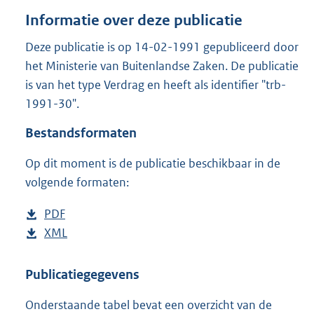
o
Informatie over deze publicatie
t
t
Deze publicatie is op 14-02-1991 gepubliceerd door
e
het Ministerie van Buitenlandse Zaken. De publicatie
:
1
is van het type Verdrag en heeft als identifier "trb-
9
1991-30".
4
K
Bestandsformaten
b
Op dit moment is de publicatie beschikbaar in de
volgende formaten:
D
PDF
b
o
D
XML
e
b
w
o
s
e
n
w
t
s
Publicatiegegevens
l
n
a
t
Onderstaande tabel bevat een overzicht van de
o
l
n
a