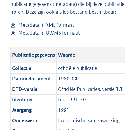
publicatiegegevens (metadata) die bij deze publicatie
a
o
d
n
horen. Deze zijn ook als los bestand beschikbaar:
d
a
s
d
p
d
g
s
Metadata in XML formaat
b
u
p
r
g
Metadata in OWMS formaat
e
b
b
u
o
r
s
e
l
b
o
o
t
s
i
l
t
o
Publicatiegegevens
Waarde
a
t
c
i
t
t
n
a
a
c
e
t
Collectie
officiële publicatie
d
n
t
a
:
e
Datum document
1980-04-11
s
d
i
t
1
:
g
s
DTD-versie
Officiële Publicaties, versie 1.1
e
i
9
0
r
g
i
e
4
K
Identifier
trb-1991-30
o
r
n
i
K
b
Jaargang
1991
o
o
f
n
b
t
o
Onderwerp
Economische samenwerking
o
f
t
t