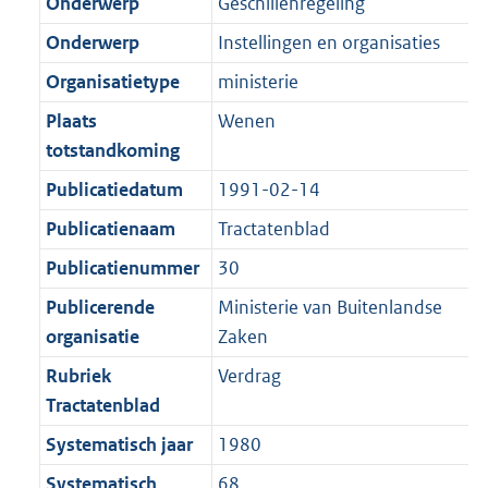
r
o
Onderwerp
Geschillenregeling
e
t
m
r
Onderwerp
Instellingen en organisaties
:
e
a
m
2
:
Organisatietype
ministerie
a
a
K
2
t
a
Plaats
Wenen
b
K
t
totstandkoming
b
Publicatiedatum
1991-02-14
Publicatienaam
Tractatenblad
Publicatienummer
30
Publicerende
Ministerie van Buitenlandse
organisatie
Zaken
Rubriek
Verdrag
Tractatenblad
Systematisch jaar
1980
Systematisch
68