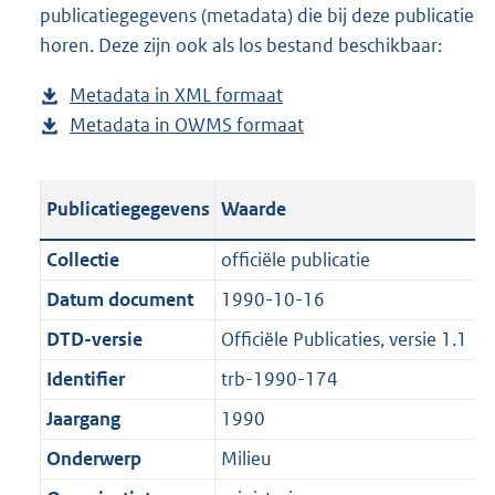
publicatiegegevens (metadata) die bij deze publicatie
a
o
d
n
horen. Deze zijn ook als los bestand beschikbaar:
d
a
s
d
p
d
g
s
Metadata in XML formaat
b
u
p
r
g
Metadata in OWMS formaat
e
b
b
u
o
r
s
e
l
b
o
o
t
s
i
l
t
o
Publicatiegegevens
Waarde
a
t
c
i
t
t
n
a
a
c
e
t
Collectie
officiële publicatie
d
n
t
a
:
e
Datum document
1990-10-16
s
d
i
t
5
:
g
s
DTD-versie
Officiële Publicaties, versie 1.1
e
i
3
0
r
g
i
e
8
K
Identifier
trb-1990-174
o
r
n
i
K
b
Jaargang
1990
o
o
f
n
b
t
o
Onderwerp
Milieu
o
f
t
t