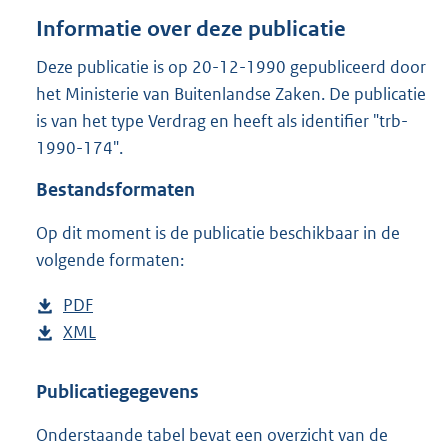
o
Informatie over deze publicatie
t
t
Deze publicatie is op 20-12-1990 gepubliceerd door
e
het Ministerie van Buitenlandse Zaken. De publicatie
:
5
is van het type Verdrag en heeft als identifier "trb-
3
1990-174".
8
K
Bestandsformaten
b
Op dit moment is de publicatie beschikbaar in de
volgende formaten:
D
PDF
b
o
D
XML
e
b
w
o
s
e
n
w
t
s
Publicatiegegevens
l
n
a
t
Onderstaande tabel bevat een overzicht van de
o
l
n
a