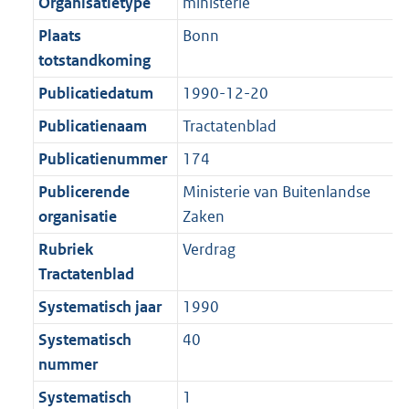
r
o
Organisatietype
ministerie
e
t
m
r
Plaats
Bonn
:
e
a
m
totstandkoming
2
:
a
a
K
2
Publicatiedatum
1990-12-20
t
a
b
K
t
Publicatienaam
Tractatenblad
b
Publicatienummer
174
Publicerende
Ministerie van Buitenlandse
organisatie
Zaken
Rubriek
Verdrag
Tractatenblad
Systematisch jaar
1990
Systematisch
40
nummer
Systematisch
1