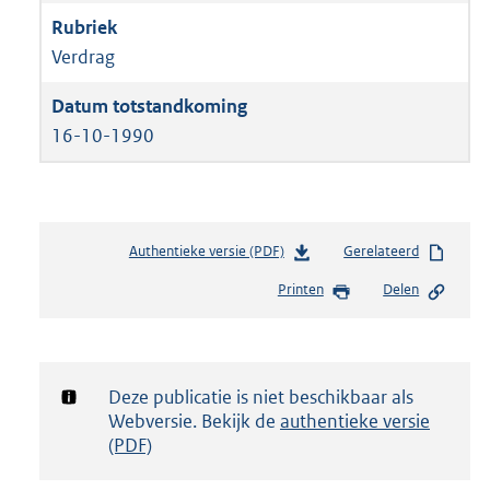
Verdrag
16-10-1990
Authentieke versie (PDF)
b
Gerelateerd
e
Printen
Delen
s
t
a
n
d
Notificatie:
Deze publicatie is niet beschikbaar als
s
Webversie. Bekijk de
authentieke versie
g
(PDF)
r
o