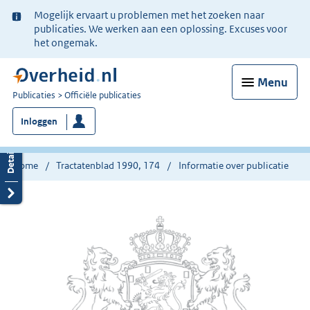
Ter
Mogelijk ervaart u problemen met het zoeken naar
informatie:
publicaties. We werken aan een oplossing. Excuses voor
het ongemak.
Menu
U
Publicaties
Officiële publicaties
bent
Inloggen
nu
hier:
Home
Tractatenblad 1990, 174
Informatie over publicatie