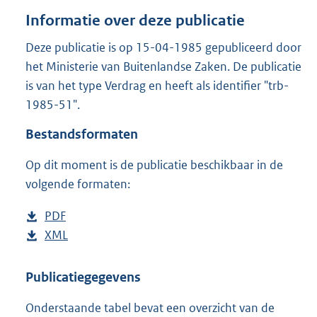
o
Informatie over deze publicatie
t
t
Deze publicatie is op 15-04-1985 gepubliceerd door
e
het Ministerie van Buitenlandse Zaken. De publicatie
:
1
is van het type Verdrag en heeft als identifier "trb-
0
1985-51".
8
K
Bestandsformaten
b
Op dit moment is de publicatie beschikbaar in de
volgende formaten:
D
PDF
b
o
D
XML
e
b
w
o
s
e
n
w
t
s
Publicatiegegevens
l
n
a
t
Onderstaande tabel bevat een overzicht van de
o
l
n
a