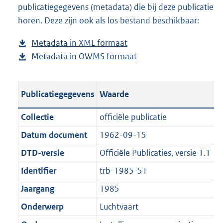
publicatiegegevens (metadata) die bij deze publicatie
a
o
d
n
horen. Deze zijn ook als los bestand beschikbaar:
d
a
s
d
p
d
g
s
Metadata in XML formaat
b
u
p
r
g
Metadata in OWMS formaat
e
b
b
u
o
r
s
e
l
b
o
o
t
s
i
l
t
o
Publicatiegegevens
Waarde
a
t
c
i
t
t
n
a
a
c
e
t
Collectie
officiële publicatie
d
n
t
a
:
e
Datum document
1962-09-15
s
d
i
t
1
:
g
s
DTD-versie
Officiële Publicaties, versie 1.1
e
i
0
0
r
g
i
e
8
K
Identifier
trb-1985-51
o
r
n
i
K
b
Jaargang
1985
o
o
f
n
b
t
o
Onderwerp
Luchtvaart
o
f
t
t