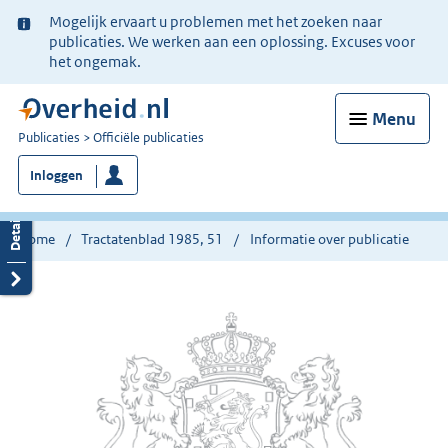
Ter
Mogelijk ervaart u problemen met het zoeken naar
informatie:
publicaties. We werken aan een oplossing. Excuses voor
het ongemak.
Menu
U
Publicaties
Officiële publicaties
bent
Inloggen
nu
hier:
Home
Tractatenblad 1985, 51
Informatie over publicatie