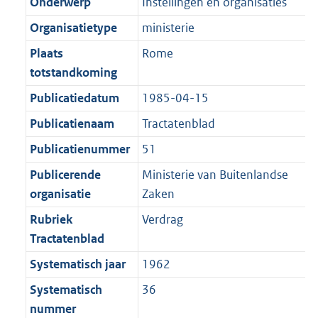
r
o
Onderwerp
Instellingen en organisaties
e
t
m
r
Organisatietype
ministerie
:
e
a
m
2
:
Plaats
Rome
a
a
K
2
totstandkoming
t
a
b
K
t
Publicatiedatum
1985-04-15
b
Publicatienaam
Tractatenblad
Publicatienummer
51
Publicerende
Ministerie van Buitenlandse
organisatie
Zaken
Rubriek
Verdrag
Tractatenblad
Systematisch jaar
1962
Systematisch
36
nummer