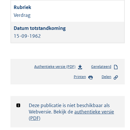
Verdrag
15-09-1962
Authentieke versie (PDF)
b
Gerelateerd
e
Printen
Delen
s
t
a
n
d
Notificatie:
Deze publicatie is niet beschikbaar als
s
Webversie. Bekijk de
authentieke versie
g
(PDF)
r
o