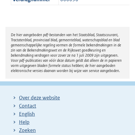
Disclaimer
De hier aangeboden pdf-bestanden van het Staatsblad, Staatscourant,
Tractatenblad, provinciaal blad, gemeenteblad, waterschapsblad en blad
gemeenschappelijke regeling vormen de formele bekendmakingen in de
zin van de Bekendmakingswet en de Rijkswet goedkeuring en
bekendmaking verdragen voor zover ze na 1 juli 2009 zijn uitgegeven.
Voor pdf-publicaties van vóór deze datum geldt dat alleen de in papieren
vorm uitgegeven bladen formele status hebben; de hier aangeboden
elektronische versies daarvan worden bij wijze van service aangeboden.
Over deze website
Contact
English
Help
Zoeken