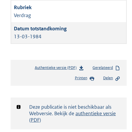
Verdrag
13-03-1984
Authentieke versie (PDF)
b
Gerelateerd
e
Printen
Delen
s
t
a
n
d
Notificatie:
Deze publicatie is niet beschikbaar als
s
Webversie. Bekijk de
authentieke versie
g
(PDF)
r
o