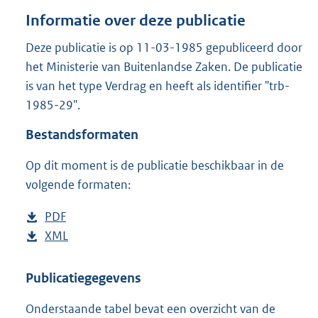
o
Informatie over deze publicatie
t
t
Deze publicatie is op 11-03-1985 gepubliceerd door
e
het Ministerie van Buitenlandse Zaken. De publicatie
:
6
is van het type Verdrag en heeft als identifier "trb-
8
1985-29".
K
b
Bestandsformaten
Op dit moment is de publicatie beschikbaar in de
volgende formaten:
D
PDF
b
o
D
XML
e
b
w
o
s
e
n
w
t
s
Publicatiegegevens
l
n
a
t
Onderstaande tabel bevat een overzicht van de
o
l
n
a