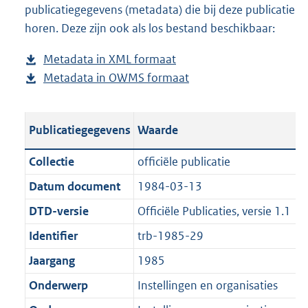
publicatiegegevens (metadata) die bij deze publicatie
a
o
d
n
horen. Deze zijn ook als los bestand beschikbaar:
d
a
s
d
p
d
g
s
Metadata in XML formaat
b
u
p
r
g
Metadata in OWMS formaat
e
b
b
u
o
r
s
e
l
b
o
o
t
s
i
l
t
o
Publicatiegegevens
Waarde
a
t
c
i
t
t
n
a
a
c
e
t
Collectie
officiële publicatie
d
n
t
a
:
e
Datum document
1984-03-13
s
d
i
t
6
:
g
s
DTD-versie
Officiële Publicaties, versie 1.1
e
i
8
0
r
g
i
e
K
K
Identifier
trb-1985-29
o
r
n
i
b
b
Jaargang
1985
o
o
f
n
t
o
Onderwerp
Instellingen en organisaties
o
f
t
t