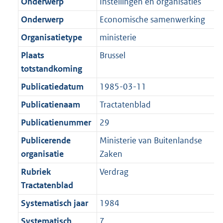
r
o
Onderwerp
Instellingen en organisaties
e
t
m
r
Onderwerp
Economische samenwerking
:
e
a
m
2
:
Organisatietype
ministerie
a
a
K
2
t
a
Plaats
Brussel
b
K
t
totstandkoming
b
Publicatiedatum
1985-03-11
Publicatienaam
Tractatenblad
Publicatienummer
29
Publicerende
Ministerie van Buitenlandse
organisatie
Zaken
Rubriek
Verdrag
Tractatenblad
Systematisch jaar
1984
Systematisch
7