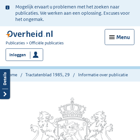
Ter
Mogelijk ervaart u problemen met het zoeken naar
informatie:
publicaties. We werken aan een oplossing. Excuses voor
het ongemak.
Menu
U
Publicaties
Officiële publicaties
bent
Inloggen
nu
hier:
Home
Tractatenblad 1985, 29
Informatie over publicatie