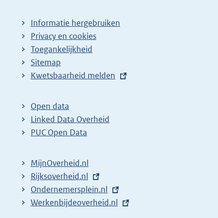
Informatie hergebruiken
Privacy en cookies
Toegankelijkheid
Sitemap
E
Kwetsbaarheid melden
x
t
Open data
e
Linked Data Overheid
r
PUC Open Data
n
e
MijnOverheid.nl
l
E
Rijksoverheid.nl
i
x
E
Ondernemersplein.nl
n
t
x
E
Werkenbijdeoverheid.nl
k
e
t
x