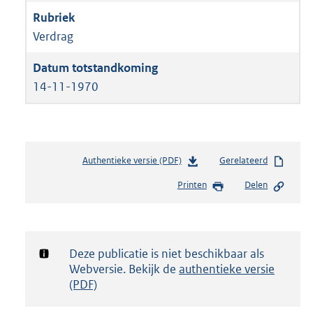
Verdrag
14-11-1970
Authentieke versie (PDF)
b
Gerelateerd
e
Printen
Delen
s
t
a
n
d
Notificatie:
Deze publicatie is niet beschikbaar als
s
Webversie. Bekijk de
authentieke versie
g
(PDF)
r
o