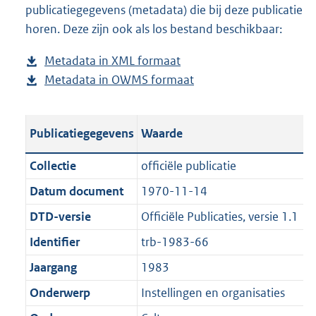
publicatiegegevens (metadata) die bij deze publicatie
a
o
d
n
horen. Deze zijn ook als los bestand beschikbaar:
d
a
s
d
p
d
g
s
Metadata in XML formaat
b
u
p
r
g
Metadata in OWMS formaat
e
b
b
u
o
r
s
e
l
b
o
o
t
s
i
l
t
o
Publicatiegegevens
Waarde
a
t
c
i
t
t
n
a
a
c
e
t
Collectie
officiële publicatie
d
n
t
a
:
e
Datum document
1970-11-14
s
d
i
t
5
:
g
s
DTD-versie
Officiële Publicaties, versie 1.1
e
i
6
0
r
g
i
e
2
K
Identifier
trb-1983-66
o
r
n
i
K
b
Jaargang
1983
o
o
f
n
b
t
o
Onderwerp
Instellingen en organisaties
o
f
t
t