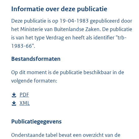
o
Informatie over deze publicatie
t
t
Deze publicatie is op 19-04-1983 gepubliceerd door
e
het Ministerie van Buitenlandse Zaken. De publicatie
:
5
is van het type Verdrag en heeft als identifier "trb-
6
1983-66".
2
K
Bestandsformaten
b
Op dit moment is de publicatie beschikbaar in de
volgende formaten:
D
PDF
b
o
D
XML
e
b
w
o
s
e
n
w
t
s
Publicatiegegevens
l
n
a
t
Onderstaande tabel bevat een overzicht van de
o
l
n
a