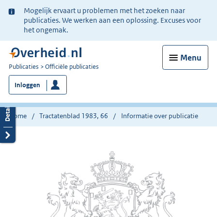
Ter
Mogelijk ervaart u problemen met het zoeken naar
informatie:
publicaties. We werken aan een oplossing. Excuses voor
het ongemak.
Menu
U
Publicaties
Officiële publicaties
bent
Inloggen
nu
hier:
Home
Tractatenblad 1983, 66
Informatie over publicatie