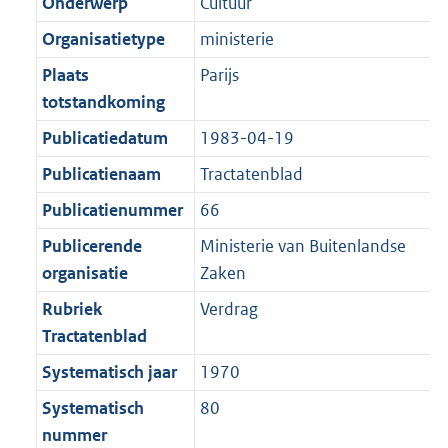
r
o
Onderwerp
Cultuur
e
t
m
r
Organisatietype
ministerie
:
e
a
m
2
:
Plaats
Parijs
a
a
K
2
totstandkoming
t
a
b
K
t
Publicatiedatum
1983-04-19
b
Publicatienaam
Tractatenblad
Publicatienummer
66
Publicerende
Ministerie van Buitenlandse
organisatie
Zaken
Rubriek
Verdrag
Tractatenblad
Systematisch jaar
1970
Systematisch
80
nummer