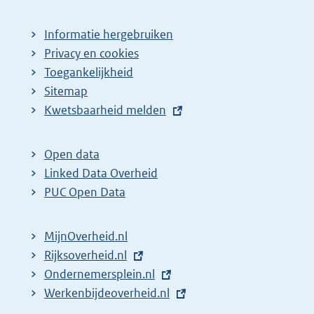
Informatie hergebruiken
Privacy en cookies
Toegankelijkheid
Sitemap
E
Kwetsbaarheid melden
x
t
Open data
e
Linked Data Overheid
r
PUC Open Data
n
e
MijnOverheid.nl
l
E
Rijksoverheid.nl
i
x
E
Ondernemersplein.nl
n
t
x
E
Werkenbijdeoverheid.nl
k
e
t
x