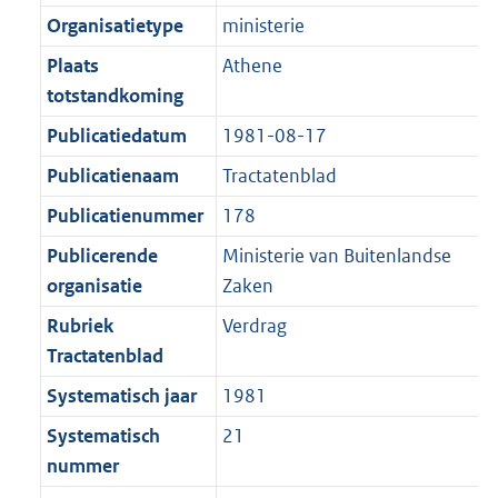
t
t
r
o
Organisatietype
ministerie
e
t
m
r
Plaats
Athene
:
e
a
m
totstandkoming
2
:
a
a
K
2
Publicatiedatum
1981-08-17
t
a
b
K
t
Publicatienaam
Tractatenblad
b
Publicatienummer
178
Publicerende
Ministerie van Buitenlandse
organisatie
Zaken
Rubriek
Verdrag
Tractatenblad
Systematisch jaar
1981
Systematisch
21
nummer