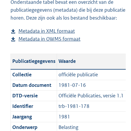
Onderstaande tabel bevat een overzicht van de
o
l
n
a
publicatiegegevens (metadata) die bij deze publicatie
a
o
d
n
horen. Deze zijn ook als los bestand beschikbaar:
d
a
s
d
p
d
g
s
Metadata in XML formaat
b
u
p
r
g
Metadata in OWMS formaat
e
b
b
u
o
r
s
e
l
b
o
o
t
s
i
l
t
o
Publicatiegegevens
Waarde
a
t
c
i
t
t
n
a
a
c
e
t
Collectie
officiële publicatie
d
n
t
a
:
e
Datum document
1981-07-16
s
d
i
t
2
:
g
s
DTD-versie
Officiële Publicaties, versie 1.1
e
i
,
0
r
g
i
e
1
K
Identifier
trb-1981-178
o
r
n
i
M
b
Jaargang
1981
o
o
f
n
b
t
o
Onderwerp
Belasting
o
f