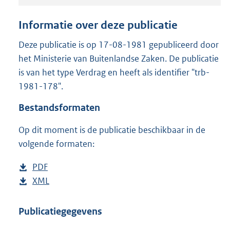
o
o
Informatie over deze publicatie
t
t
Deze publicatie is op 17-08-1981 gepubliceerd door
e
het Ministerie van Buitenlandse Zaken. De publicatie
:
2
is van het type Verdrag en heeft als identifier "trb-
,
1981-178".
1
M
Bestandsformaten
b
Op dit moment is de publicatie beschikbaar in de
volgende formaten:
D
PDF
b
o
D
XML
e
b
w
o
s
e
n
w
t
s
Publicatiegegevens
l
n
a
t