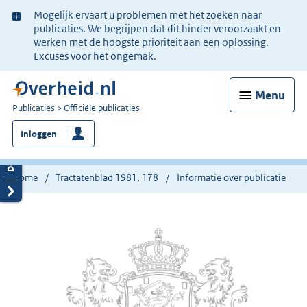
Ter
Mogelijk ervaart u problemen met het zoeken naar
informatie:
publicaties. We begrijpen dat dit hinder veroorzaakt en
werken met de hoogste prioriteit aan een oplossing.
Excuses voor het ongemak.
Menu
U
Publicaties
Officiële publicaties
bent
Inloggen
nu
hier:
Home
Tractatenblad 1981, 178
Informatie over publicatie