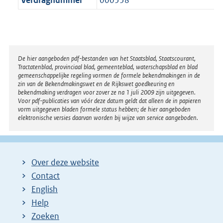
Verdragnummer
000558
Disclaimer
De hier aangeboden pdf-bestanden van het Staatsblad, Staatscourant,
Tractatenblad, provinciaal blad, gemeenteblad, waterschapsblad en blad
gemeenschappelijke regeling vormen de formele bekendmakingen in de
zin van de Bekendmakingswet en de Rijkswet goedkeuring en
bekendmaking verdragen voor zover ze na 1 juli 2009 zijn uitgegeven.
Voor pdf-publicaties van vóór deze datum geldt dat alleen de in papieren
vorm uitgegeven bladen formele status hebben; de hier aangeboden
elektronische versies daarvan worden bij wijze van service aangeboden.
Over deze website
Contact
English
Help
Zoeken