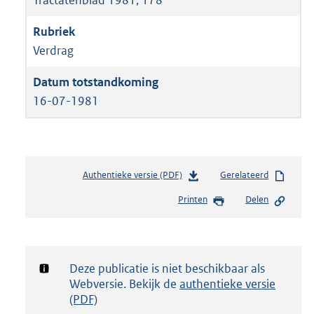
Verdrag
16-07-1981
Authentieke versie (PDF)
b
Gerelateerd
e
Printen
Delen
s
t
a
n
d
Notificatie:
Deze publicatie is niet beschikbaar als
s
Webversie. Bekijk de
authentieke versie
g
(PDF)
r