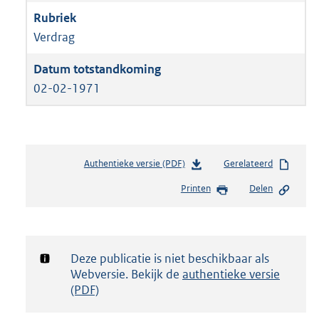
Verdrag
02-02-1971
Authentieke versie (PDF)
b
Gerelateerd
e
Printen
Delen
s
t
a
n
d
Notificatie:
Deze publicatie is niet beschikbaar als
s
Webversie. Bekijk de
authentieke versie
g
(PDF)
r
o