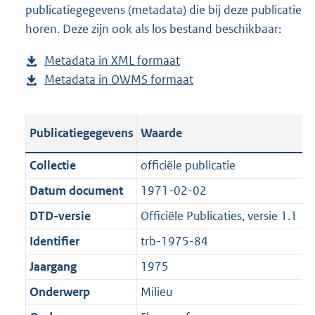
publicatiegegevens (metadata) die bij deze publicatie
a
o
d
n
horen. Deze zijn ook als los bestand beschikbaar:
d
a
s
d
p
d
g
s
Metadata in XML formaat
b
u
p
r
g
Metadata in OWMS formaat
e
b
b
u
o
r
s
e
l
b
o
o
t
s
i
l
t
o
Publicatiegegevens
Waarde
a
t
c
i
t
t
n
a
a
c
e
t
Collectie
officiële publicatie
d
n
t
a
:
e
Datum document
1971-02-02
s
d
i
t
9
:
g
s
DTD-versie
Officiële Publicaties, versie 1.1
e
i
0
0
r
g
i
e
8
K
Identifier
trb-1975-84
o
r
n
i
K
b
Jaargang
1975
o
o
f
n
b
t
o
Onderwerp
Milieu
o
f
t
t