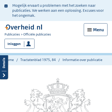
Ter
Mogelijk ervaart u problemen met het zoeken naar
informatie:
publicaties. We werken aan een oplossing. Excuses voor
het ongemak.
Menu
U
Publicaties
Officiële publicaties
bent
Inloggen
nu
hier:
Home
Tractatenblad 1975, 84
Informatie over publicatie