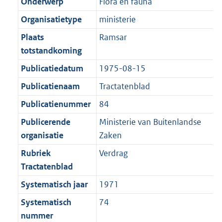
r
o
Onderwerp
Flora en fauna
e
t
m
r
Organisatietype
ministerie
:
e
a
m
2
:
Plaats
Ramsar
a
a
K
2
totstandkoming
t
a
b
K
t
Publicatiedatum
1975-08-15
b
Publicatienaam
Tractatenblad
Publicatienummer
84
Publicerende
Ministerie van Buitenlandse
organisatie
Zaken
Rubriek
Verdrag
Tractatenblad
Systematisch jaar
1971
Systematisch
74
nummer