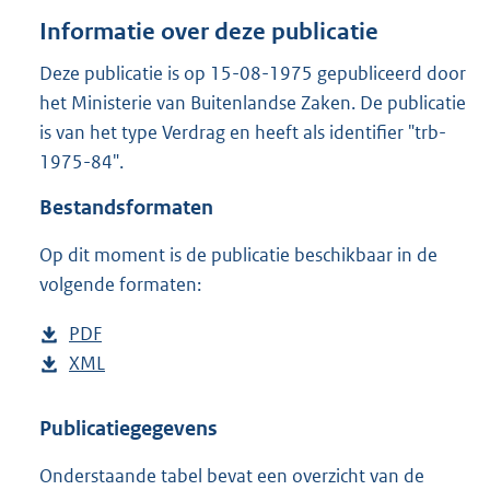
o
Informatie over deze publicatie
t
t
Deze publicatie is op 15-08-1975 gepubliceerd door
e
het Ministerie van Buitenlandse Zaken. De publicatie
:
9
is van het type Verdrag en heeft als identifier "trb-
0
1975-84".
8
K
Bestandsformaten
b
Op dit moment is de publicatie beschikbaar in de
volgende formaten:
D
PDF
b
o
D
XML
e
b
w
o
s
e
n
w
t
s
Publicatiegegevens
l
n
a
t
Onderstaande tabel bevat een overzicht van de
o
l
n
a