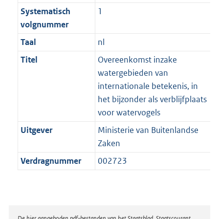
Systematisch
1
volgnummer
Taal
nl
Titel
Overeenkomst inzake
watergebieden van
internationale betekenis, in
het bijzonder als verblijfplaats
voor watervogels
Uitgever
Ministerie van Buitenlandse
Zaken
Verdragnummer
002723
De hier aangeboden pdf-bestanden van het Staatsblad, Staatscourant,