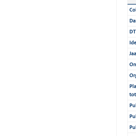
Col
Da
DT
Ide
Ja
On
Or
Pl
to
Pu
Pu
Pu