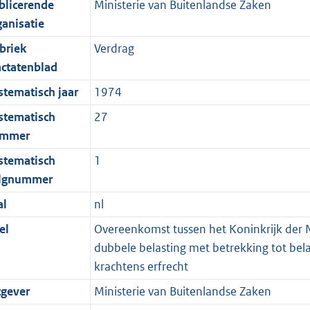
blicerende
Ministerie van Buitenlandse Zaken
ganisatie
briek
Verdrag
actatenblad
stematisch jaar
1974
stematisch
27
mmer
stematisch
1
lgnummer
al
nl
el
Overeenkomst tussen het Koninkrijk der N
dubbele belasting met betrekking tot bel
krachtens erfrecht
tgever
Ministerie van Buitenlandse Zaken