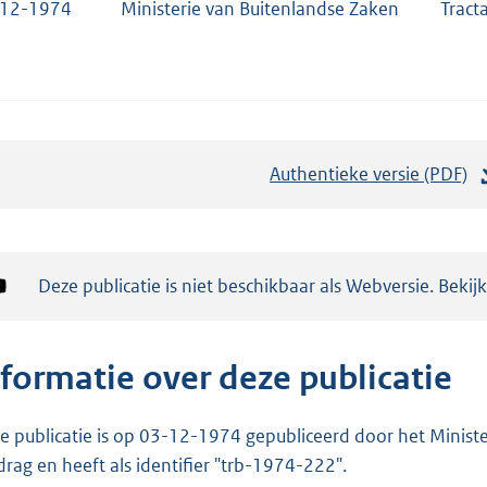
-12-1974
Ministerie van Buitenlandse Zaken
Tract
Authentieke versie (PDF)
b
e
s
t
Notificatie:
Deze publicatie is niet beschikbaar als Webversie. Bekij
a
n
d
nformatie over deze publicatie
s
g
e publicatie is op 03-12-1974 gepubliceerd door het Minister
r
drag en heeft als identifier "trb-1974-222".
o