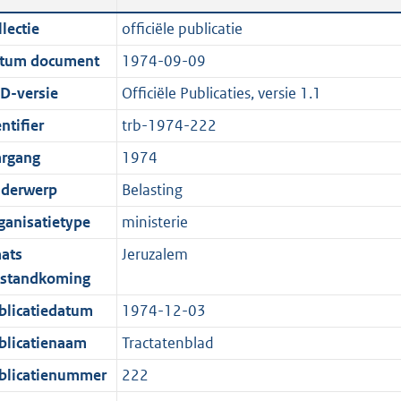
n
a
c
i
t
t
lectie
officiële publicatie
d
n
a
c
e
t
tum document
1974-09-09
s
d
t
a
:
e
g
s
i
t
1
:
D-versie
Officiële Publicaties, versie 1.1
r
g
e
i
,
0
ntifier
trb-1974-222
o
r
i
e
2
K
argang
1974
o
o
n
i
M
b
t
o
f
n
b
derwerp
Belasting
t
t
o
f
ganisatietype
ministerie
e
t
r
o
aats
Jeruzalem
:
e
m
r
tstandkoming
2
:
a
m
K
2
a
a
blicatiedatum
1974-12-03
b
K
t
a
blicatienaam
Tractatenblad
b
t
blicatienummer
222