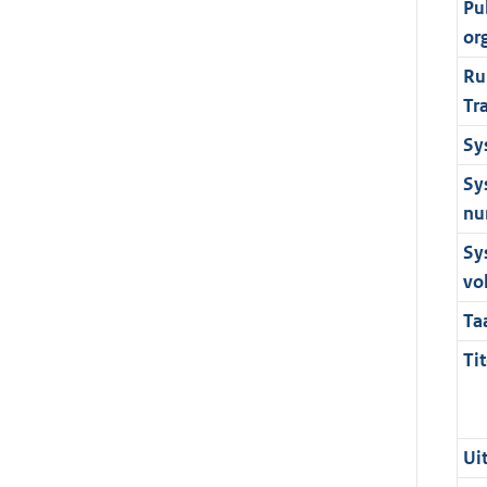
Pu
or
Ru
Tr
Sy
Sy
nu
Sy
vo
Ta
Tit
Ui