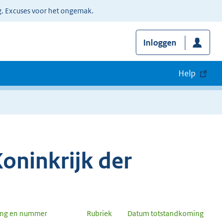
g. Excuses voor het ongemak.
Inloggen
Help
oninkrijk der
ang en nummer
Rubriek
Datum totstandkoming