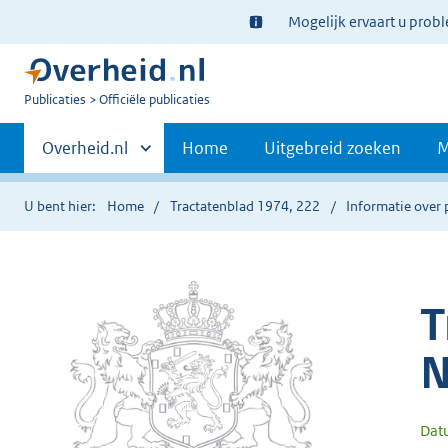
Ter
Mogelijk ervaart u prob
informatie:
U
Publicaties
Officiële publicaties
bent
Primaire
nu
Andere
Overheid.nl
Home
Uitgebreid zoeken
M
hier:
sites
navigatie
binnen
U bent hier:
Home
Tractatenblad 1974, 222
Informatie over 
T
N
Dat