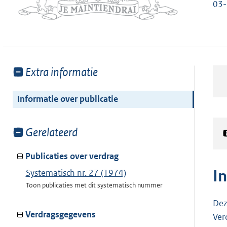
03
Toon
Extra informatie
meer
van:
Informatie over publicatie
Toon
Gerelateerd
meer
van:
Publicaties over verdrag
I
Systematisch nr. 27 (1974)
Toon publicaties met dit systematisch nummer
Dez
Verdragsgegevens
Ver