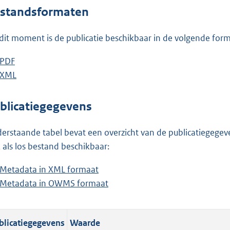
o
standsformaten
t
t
dit moment is de publicatie beschikbaar in de volgende for
e
:
D
PDF
b
1
o
D
XML
e
b
,
w
o
s
e
2
n
w
t
s
blicatiegegevens
M
l
n
a
t
b
o
l
n
a
erstaande tabel bevat een overzicht van de publicatiegegeven
a
o
d
n
 als los bestand beschikbaar:
d
a
s
d
Metadata in XML formaat
b
p
d
g
s
Metadata in OWMS formaat
e
b
u
p
r
g
s
e
b
u
o
r
t
s
l
b
o
o
blicatiegegevens
Waarde
a
t
i
l
t
o