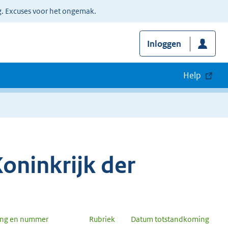
g. Excuses voor het ongemak.
Inloggen
Help
oninkrijk der
ang en nummer
Rubriek
Datum totstandkoming