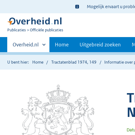
Ter
Mogelijk ervaart u prob
informatie:
U
Publicaties
Officiële publicaties
bent
Primaire
nu
Andere
Overheid.nl
Home
Uitgebreid zoeken
M
hier:
sites
navigatie
binnen
U bent hier:
Home
Tractatenblad 1974, 149
Informatie over 
T
N
Dat