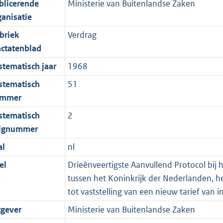
blicerende
Ministerie van Buitenlandse Zaken
ganisatie
briek
Verdrag
actatenblad
stematisch jaar
1968
stematisch
51
mmer
stematisch
2
lgnummer
al
nl
el
Drieënveertigste Aanvullend Protocol bij 
tussen het Koninkrijk der Nederlanden, 
tot vaststelling van een nieuw tarief van 
tgever
Ministerie van Buitenlandse Zaken