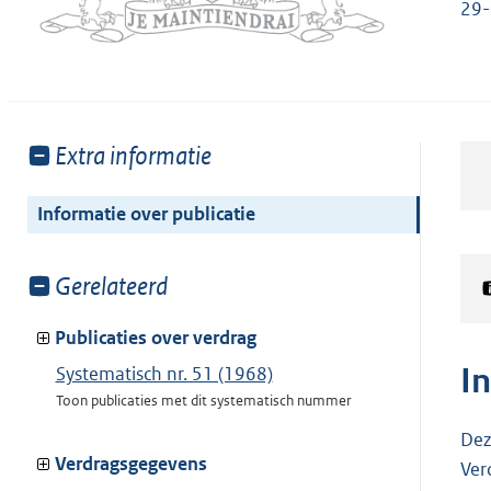
29
Toon
Extra informatie
meer
van:
Informatie over publicatie
Toon
Gerelateerd
meer
van:
Publicaties over verdrag
I
Systematisch nr. 51 (1968)
Toon publicaties met dit systematisch nummer
Dez
Verdragsgegevens
Ver