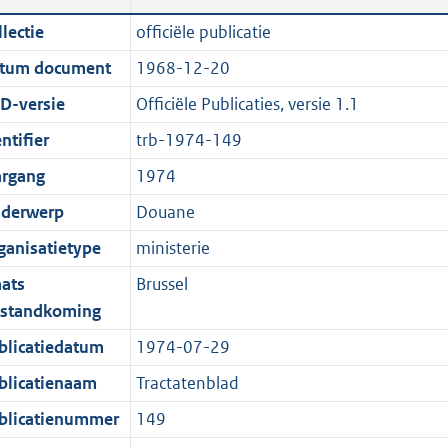
n
a
c
i
t
t
lectie
officiële publicatie
d
n
a
c
e
t
tum document
1968-12-20
s
d
t
a
:
e
g
s
i
t
7
:
D-versie
Officiële Publicaties, versie 1.1
r
g
e
i
0
0
ntifier
trb-1974-149
o
r
i
e
K
K
argang
1974
o
o
n
i
b
b
t
o
f
n
derwerp
Douane
t
t
o
f
ganisatietype
ministerie
e
t
r
o
aats
Brussel
:
e
m
r
tstandkoming
2
:
a
m
K
2
a
a
blicatiedatum
1974-07-29
b
K
t
a
blicatienaam
Tractatenblad
b
t
blicatienummer
149