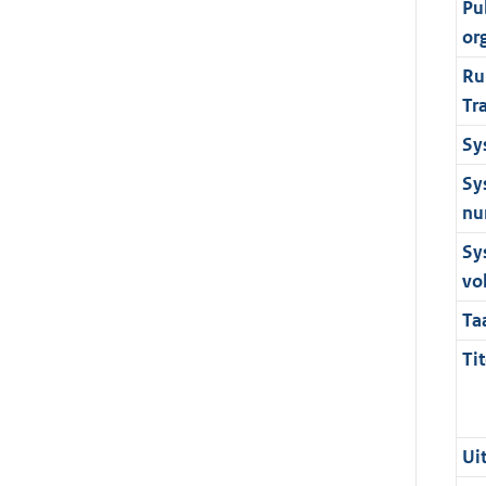
Pu
or
Ru
Tr
Sy
Sy
nu
Sy
vo
Ta
Tit
Ui