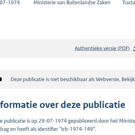
-07-1974
Ministerie van Buitenlandse Zaken
Tract
Authentieke versie (PDF)
b
e
s
t
Notificatie:
Deze publicatie is niet beschikbaar als Webversie. Bekij
a
n
d
nformatie over deze publicatie
s
g
e publicatie is op 29-07-1974 gepubliceerd door het Minister
r
drag en heeft als identifier "trb-1974-149".
o