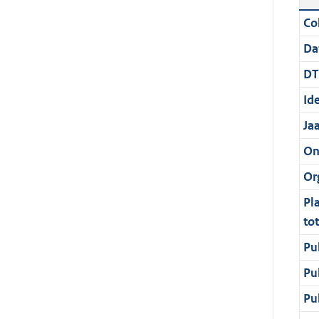
Col
Da
DT
Ide
Ja
On
Or
Pl
to
Pu
Pu
Pu