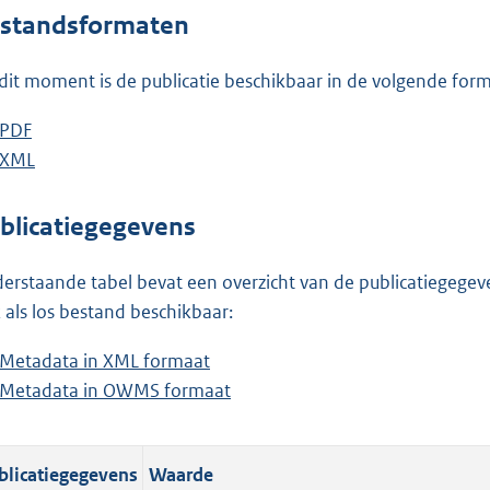
o
standsformaten
t
t
dit moment is de publicatie beschikbaar in de volgende for
e
:
D
PDF
b
7
o
D
XML
e
b
0
w
o
s
e
K
n
w
t
s
blicatiegegevens
b
l
n
a
t
o
l
n
a
erstaande tabel bevat een overzicht van de publicatiegegeven
a
o
d
n
 als los bestand beschikbaar:
d
a
s
d
Metadata in XML formaat
b
p
d
g
s
Metadata in OWMS formaat
e
b
u
p
r
g
s
e
b
u
o
r
t
s
l
b
o
o
blicatiegegevens
Waarde
a
t
i
l
t
o