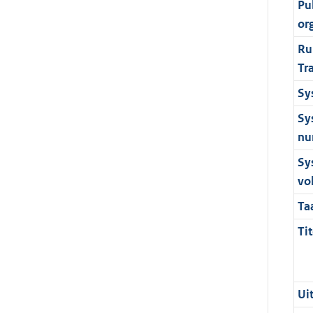
Pu
or
Ru
Tr
Sy
Sy
nu
Sy
vo
Ta
Tit
Ui