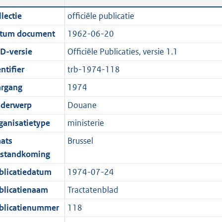
n
a
c
i
t
t
lectie
officiële publicatie
d
n
a
c
e
t
tum document
1962-06-20
s
d
t
a
:
e
g
s
i
t
7
:
D-versie
Officiële Publicaties, versie 1.1
r
g
e
i
3
0
ntifier
trb-1974-118
o
r
i
e
K
K
argang
1974
o
o
n
i
b
b
t
o
f
n
derwerp
Douane
t
t
o
f
ganisatietype
ministerie
e
t
r
o
aats
Brussel
:
e
m
r
tstandkoming
2
:
a
m
K
2
a
a
blicatiedatum
1974-07-24
b
K
t
a
blicatienaam
Tractatenblad
b
t
blicatienummer
118