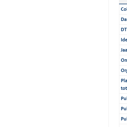
Col
Da
DT
Ide
Ja
On
Or
Pl
to
Pu
Pu
Pu