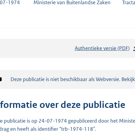
-07-1974
Ministerie van Buitenlandse Zaken
Tract
Authentieke versie (PDF)
b
e
s
t
Notificatie:
Deze publicatie is niet beschikbaar als Webversie. Bekij
a
n
d
nformatie over deze publicatie
s
g
e publicatie is op 24-07-1974 gepubliceerd door het Minister
r
drag en heeft als identifier "trb-1974-118".
o