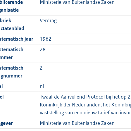
blicerende
Ministerie van Buitenlandse Zaken
ganisatie
briek
Verdrag
actatenblad
stematisch jaar
1962
stematisch
28
mmer
stematisch
2
lgnummer
al
nl
el
Twaalfde Aanvullend Protocol bij het op 2
Koninkrijk der Nederlanden, het Koninkr
vaststelling van een nieuw tarief van invo
tgever
Ministerie van Buitenlandse Zaken