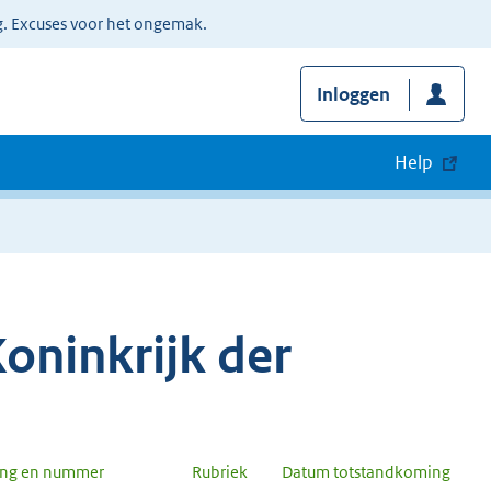
g. Excuses voor het ongemak.
Inloggen
Help
oninkrijk der
ang en nummer
Rubriek
Datum totstandkoming