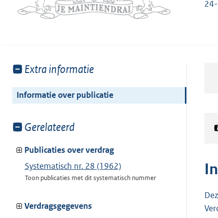
24
Toon
Extra informatie
meer
van:
Informatie over publicatie
Toon
Gerelateerd
meer
van:
Publicaties over verdrag
I
Systematisch nr. 28 (1962)
Toon publicaties met dit systematisch nummer
Dez
Verdragsgegevens
Ver