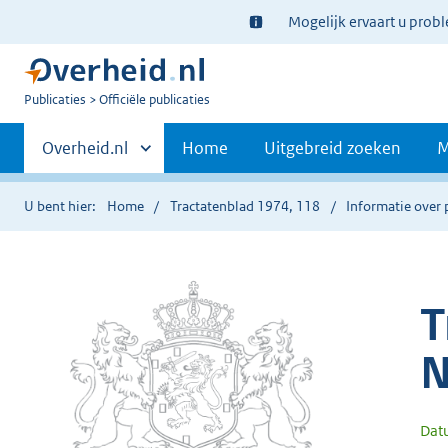
Ter
Mogelijk ervaart u prob
informatie:
U
Publicaties
Officiële publicaties
bent
Primaire
nu
Andere
Overheid.nl
Home
Uitgebreid zoeken
M
hier:
sites
navigatie
binnen
U bent hier:
Home
Tractatenblad 1974, 118
Informatie over 
T
N
Dat