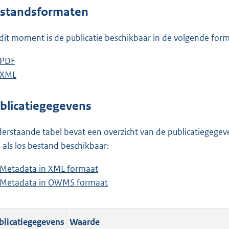
o
standsformaten
t
t
dit moment is de publicatie beschikbaar in de volgende for
e
:
D
PDF
b
7
o
D
XML
e
b
3
w
o
s
e
K
n
w
t
s
blicatiegegevens
b
l
n
a
t
o
l
n
a
erstaande tabel bevat een overzicht van de publicatiegegeven
a
o
d
n
 als los bestand beschikbaar:
d
a
s
d
Metadata in XML formaat
b
p
d
g
s
Metadata in OWMS formaat
e
b
u
p
r
g
s
e
b
u
o
r
t
s
l
b
o
o
blicatiegegevens
Waarde
a
t
i
l
t
o