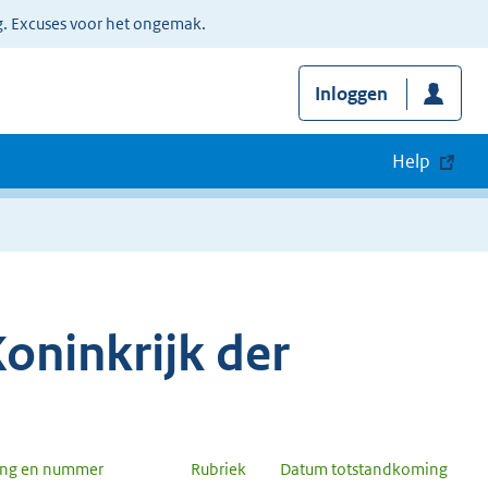
g. Excuses voor het ongemak.
Inloggen
Help
oninkrijk der
ang en nummer
Rubriek
Datum totstandkoming