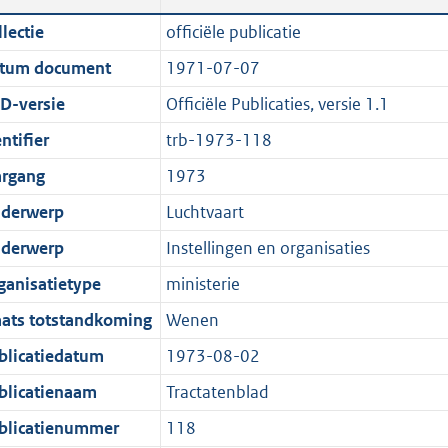
n
a
c
i
t
t
lectie
officiële publicatie
d
n
a
c
e
t
tum document
1971-07-07
s
d
t
a
:
e
g
s
i
t
9
:
D-versie
Officiële Publicaties, versie 1.1
r
g
e
i
9
0
ntifier
trb-1973-118
o
r
i
e
K
K
argang
1973
o
o
n
i
b
b
t
o
f
n
derwerp
Luchtvaart
t
t
o
f
derwerp
Instellingen en organisaties
e
t
r
o
ganisatietype
ministerie
:
e
m
r
2
:
a
m
aats totstandkoming
Wenen
K
2
a
a
blicatiedatum
1973-08-02
b
K
t
a
blicatienaam
Tractatenblad
b
t
blicatienummer
118