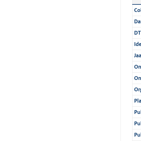
Col
Da
DT
Ide
Ja
On
On
Or
Pl
Pu
Pu
Pu