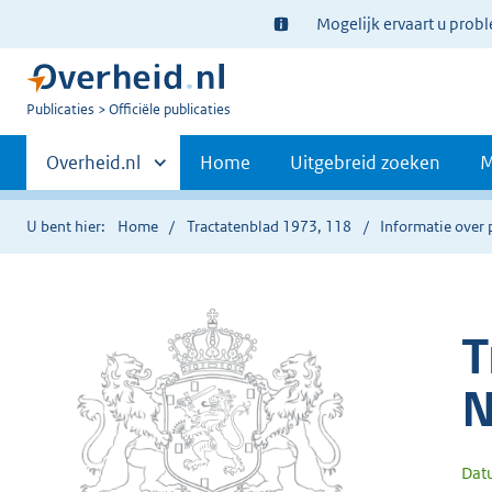
Ter
Mogelijk ervaart u prob
informatie:
U
Publicaties
Officiële publicaties
bent
Primaire
nu
Andere
Overheid.nl
Home
Uitgebreid zoeken
M
hier:
sites
navigatie
binnen
U bent hier:
Home
Tractatenblad 1973, 118
Informatie over 
T
N
Dat