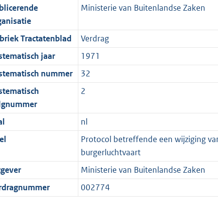
blicerende
Ministerie van Buitenlandse Zaken
ganisatie
briek Tractatenblad
Verdrag
stematisch jaar
1971
stematisch nummer
32
stematisch
2
lgnummer
al
nl
el
Protocol betreffende een wijziging va
burgerluchtvaart
tgever
Ministerie van Buitenlandse Zaken
rdragnummer
002774