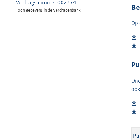
Verdragsnummer 002774
Be
Toon gegevens in de Verdragenbank
Op 
Pu
Ond
ook
Pu