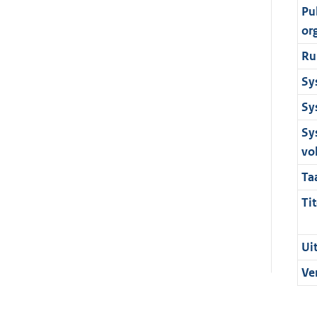
Pu
or
Ru
Sy
Sy
Sy
vo
Ta
Tit
Ui
Ve