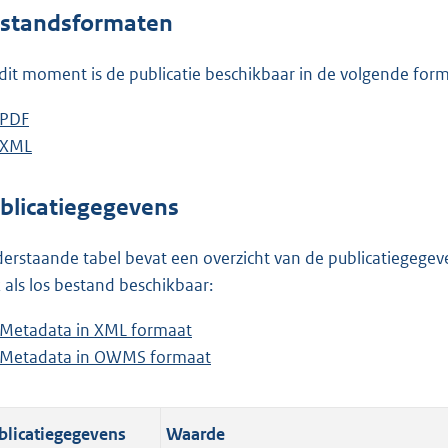
o
standsformaten
t
t
dit moment is de publicatie beschikbaar in de volgende for
e
:
D
PDF
b
9
o
D
XML
e
b
9
w
o
s
e
K
n
w
t
s
blicatiegegevens
b
l
n
a
t
o
l
n
a
erstaande tabel bevat een overzicht van de publicatiegegeven
a
o
d
n
 als los bestand beschikbaar:
d
a
s
d
Metadata in XML formaat
b
p
d
g
s
Metadata in OWMS formaat
e
b
u
p
r
g
s
e
b
u
o
r
t
s
l
b
o
o
blicatiegegevens
Waarde
a
t
i
l
t
o