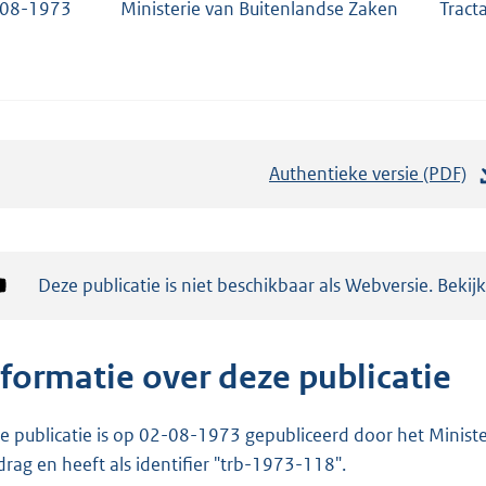
-08-1973
Ministerie van Buitenlandse Zaken
Tract
Authentieke versie (PDF)
b
e
s
t
Notificatie:
Deze publicatie is niet beschikbaar als Webversie. Bekij
a
n
d
nformatie over deze publicatie
s
g
e publicatie is op 02-08-1973 gepubliceerd door het Minister
r
drag en heeft als identifier "trb-1973-118".
o