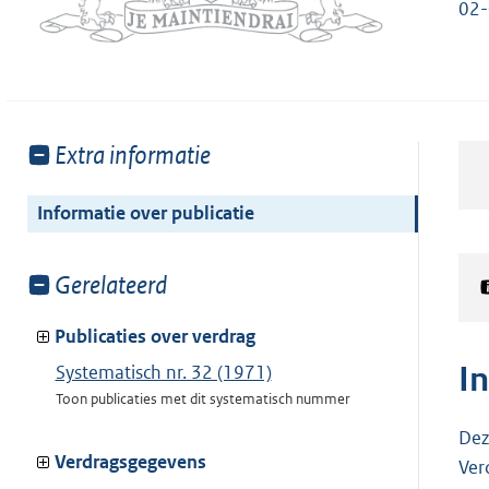
02
Toon
Extra informatie
meer
van:
Informatie over publicatie
Toon
Gerelateerd
meer
van:
Publicaties over verdrag
I
Systematisch nr. 32 (1971)
Toon publicaties met dit systematisch nummer
Dez
Verdragsgegevens
Ver