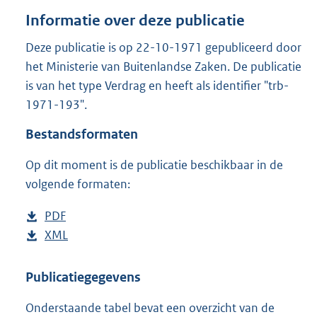
o
Informatie over deze publicatie
t
t
Deze publicatie is op 22-10-1971 gepubliceerd door
e
het Ministerie van Buitenlandse Zaken. De publicatie
:
2
is van het type Verdrag en heeft als identifier "trb-
9
1971-193".
6
K
Bestandsformaten
b
Op dit moment is de publicatie beschikbaar in de
volgende formaten:
D
PDF
b
o
D
XML
e
b
w
o
s
e
n
w
t
s
Publicatiegegevens
l
n
a
t
Onderstaande tabel bevat een overzicht van de
o
l
n
a