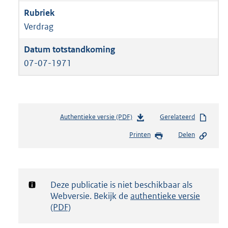
Verdrag
07-07-1971
Authentieke versie (PDF)
b
Gerelateerd
e
Printen
Delen
s
t
a
n
d
Notificatie:
Deze publicatie is niet beschikbaar als
s
Webversie. Bekijk de
authentieke versie
g
(PDF)
r
o