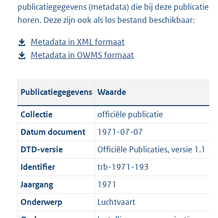
publicatiegegevens (metadata) die bij deze publicatie
a
o
d
n
horen. Deze zijn ook als los bestand beschikbaar:
d
a
s
d
p
d
g
s
Metadata in XML formaat
b
u
p
r
g
Metadata in OWMS formaat
e
b
b
u
o
r
s
e
l
b
o
o
t
s
i
l
t
o
Publicatiegegevens
Waarde
a
t
c
i
t
t
n
a
a
c
e
t
Collectie
officiële publicatie
d
n
t
a
:
e
Datum document
1971-07-07
s
d
i
t
2
:
g
s
DTD-versie
Officiële Publicaties, versie 1.1
e
i
9
0
r
g
i
e
6
K
Identifier
trb-1971-193
o
r
n
i
K
b
Jaargang
1971
o
o
f
n
b
t
o
Onderwerp
Luchtvaart
o
f
t
t