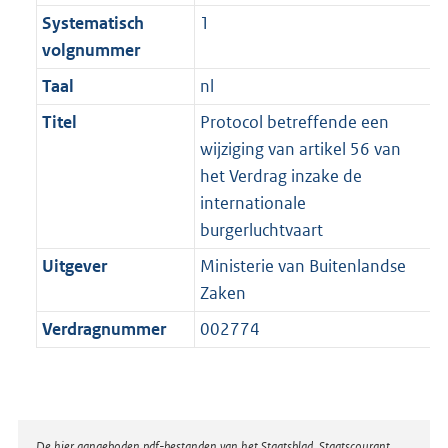
Systematisch
1
volgnummer
Taal
nl
Titel
Protocol betreffende een
wijziging van artikel 56 van
het Verdrag inzake de
internationale
burgerluchtvaart
Uitgever
Ministerie van Buitenlandse
Zaken
Verdragnummer
002774
De hier aangeboden pdf-bestanden van het Staatsblad, Staatscourant,