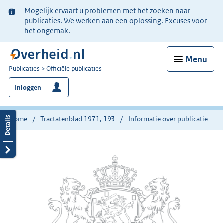
Ter
Mogelijk ervaart u problemen met het zoeken naar
informatie:
publicaties. We werken aan een oplossing. Excuses voor
het ongemak.
Menu
U
Publicaties
Officiële publicaties
bent
Inloggen
nu
hier:
Home
Tractatenblad 1971, 193
Informatie over publicatie