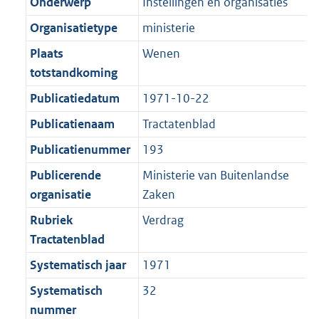
r
o
Onderwerp
Instellingen en organisaties
e
t
m
r
Organisatietype
ministerie
:
e
a
m
2
:
Plaats
Wenen
a
a
K
2
totstandkoming
t
a
b
K
t
Publicatiedatum
1971-10-22
b
Publicatienaam
Tractatenblad
Publicatienummer
193
Publicerende
Ministerie van Buitenlandse
organisatie
Zaken
Rubriek
Verdrag
Tractatenblad
Systematisch jaar
1971
Systematisch
32
nummer