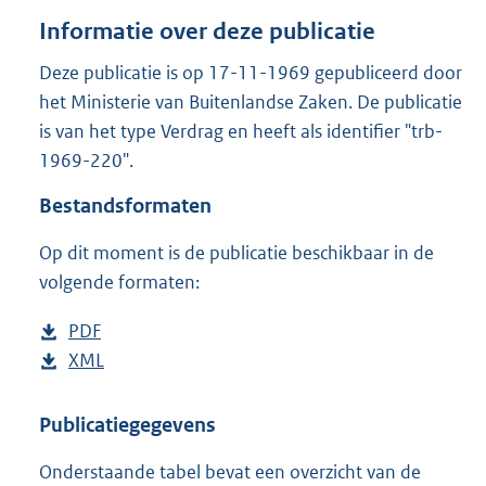
o
Informatie over deze publicatie
t
t
Deze publicatie is op 17-11-1969 gepubliceerd door
e
het Ministerie van Buitenlandse Zaken. De publicatie
:
5
is van het type Verdrag en heeft als identifier "trb-
0
1969-220".
K
b
Bestandsformaten
Op dit moment is de publicatie beschikbaar in de
volgende formaten:
D
PDF
b
o
D
XML
e
b
w
o
s
e
n
w
t
s
Publicatiegegevens
l
n
a
t
Onderstaande tabel bevat een overzicht van de
o
l
n
a