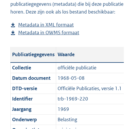
publicatiegegevens (metadata) die bij deze publicatie
a
o
d
n
horen. Deze zijn ook als los bestand beschikbaar:
d
a
s
d
p
d
g
s
Metadata in XML formaat
b
u
p
r
g
Metadata in OWMS formaat
e
b
b
u
o
r
s
e
l
b
o
o
t
s
i
l
t
o
Publicatiegegevens
Waarde
a
t
c
i
t
t
n
a
a
c
e
t
Collectie
officiële publicatie
d
n
t
a
:
e
Datum document
1968-05-08
s
d
i
t
5
:
g
s
DTD-versie
Officiële Publicaties, versie 1.1
e
i
0
0
r
g
i
e
K
K
Identifier
trb-1969-220
o
r
n
i
b
b
Jaargang
1969
o
o
f
n
t
o
Onderwerp
Belasting
o
f
t
t