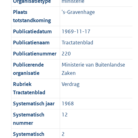
r
o
Organisatietype
ministerie
e
t
m
r
Plaats
's-Gravenhage
:
e
a
m
totstandkoming
2
:
a
a
K
2
Publicatiedatum
1969-11-17
t
a
b
K
t
Publicatienaam
Tractatenblad
b
Publicatienummer
220
Publicerende
Ministerie van Buitenlandse
organisatie
Zaken
Rubriek
Verdrag
Tractatenblad
Systematisch jaar
1968
Systematisch
12
nummer
Systematisch
2