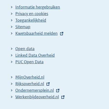
Informatie hergebruiken
Privacy en cookies
Toegankelijkheid
Sitemap
E
Kwetsbaarheid melden
x
t
Open data
e
Linked Data Overheid
r
PUC Open Data
n
e
MijnOverheid.nl
l
E
Rijksoverheid.nl
i
x
E
Ondernemersplein.nl
n
t
x
E
Werkenbijdeoverheid.nl
k
e
t
x
: