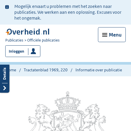
Ter
Mogelijk ervaart u problemen met het zoeken naar
informatie:
publicaties. We werken aan een oplossing. Excuses voor
het ongemak.
Menu
U
Publicaties
Officiële publicaties
bent
Inloggen
nu
hier:
Home
Tractatenblad 1969, 220
Informatie over publicatie