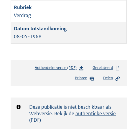
Verdrag
08-05-1968
Authentieke versie (PDF)
b
Gerelateerd
e
Printen
Delen
s
t
a
n
d
Notificatie:
Deze publicatie is niet beschikbaar als
s
Webversie. Bekijk de
authentieke versie
g
(PDF)
r
o