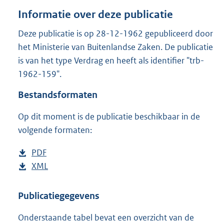
o
Informatie over deze publicatie
t
t
Deze publicatie is op 28-12-1962 gepubliceerd door
e
het Ministerie van Buitenlandse Zaken. De publicatie
:
1
is van het type Verdrag en heeft als identifier "trb-
0
1962-159".
1
0
Bestandsformaten
K
b
Op dit moment is de publicatie beschikbaar in de
volgende formaten:
D
PDF
b
o
D
XML
e
b
w
o
s
e
n
w
t
s
Publicatiegegevens
l
n
a
t
Onderstaande tabel bevat een overzicht van de
o
l
n
a