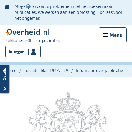
Ter
Mogelijk ervaart u problemen met het zoeken naar
informatie:
publicaties. We werken aan een oplossing. Excuses voor
het ongemak.
Menu
U
Publicaties
Officiële publicaties
bent
Inloggen
nu
hier:
Home
Tractatenblad 1962, 159
Informatie over publicatie