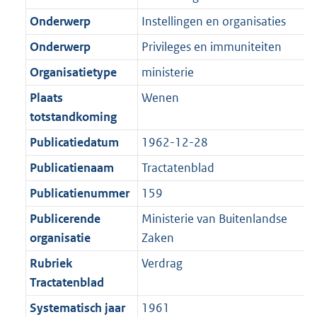
r
o
e
t
m
r
Onderwerp
Instellingen en organisaties
:
e
a
m
Onderwerp
Privileges en immuniteiten
2
:
a
a
K
2
Organisatietype
ministerie
t
a
b
K
t
Plaats
Wenen
b
totstandkoming
Publicatiedatum
1962-12-28
Publicatienaam
Tractatenblad
Publicatienummer
159
Publicerende
Ministerie van Buitenlandse
organisatie
Zaken
Rubriek
Verdrag
Tractatenblad
Systematisch jaar
1961