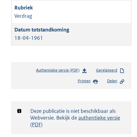
Verdrag
18-04-1961
Authentieke versie (PDF)
b
Gerelateerd
e
Printen
Delen
s
t
a
n
d
Notificatie:
Deze publicatie is niet beschikbaar als
s
Webversie. Bekijk de
authentieke versie
g
(PDF)
r
o