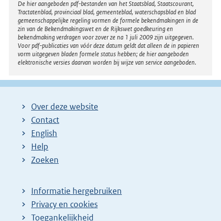
Disclaimer
De hier aangeboden pdf-bestanden van het Staatsblad, Staatscourant,
Tractatenblad, provinciaal blad, gemeenteblad, waterschapsblad en blad
gemeenschappelijke regeling vormen de formele bekendmakingen in de
zin van de Bekendmakingswet en de Rijkswet goedkeuring en
bekendmaking verdragen voor zover ze na 1 juli 2009 zijn uitgegeven.
Voor pdf-publicaties van vóór deze datum geldt dat alleen de in papieren
vorm uitgegeven bladen formele status hebben; de hier aangeboden
elektronische versies daarvan worden bij wijze van service aangeboden.
Over deze website
Contact
English
Help
Zoeken
Informatie hergebruiken
Privacy en cookies
Toegankelijkheid