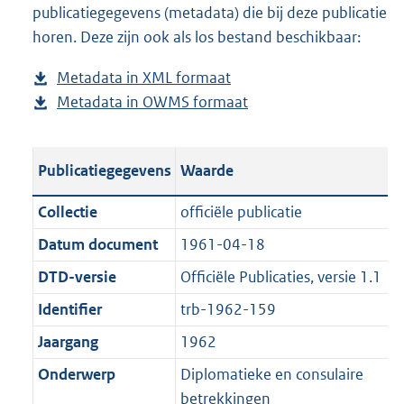
publicatiegegevens (metadata) die bij deze publicatie
a
o
d
n
horen. Deze zijn ook als los bestand beschikbaar:
d
a
s
d
p
d
g
s
Metadata in XML formaat
b
u
p
r
g
Metadata in OWMS formaat
e
b
b
u
o
r
s
e
l
b
o
o
t
s
i
l
t
o
Publicatiegegevens
Waarde
a
t
c
i
t
t
n
a
a
c
e
t
Collectie
officiële publicatie
d
n
t
a
:
e
Datum document
1961-04-18
s
d
i
t
1
:
g
s
DTD-versie
Officiële Publicaties, versie 1.1
e
i
0
0
r
g
i
e
1
K
Identifier
trb-1962-159
o
r
n
i
0
b
Jaargang
1962
o
o
f
n
K
t
o
Onderwerp
Diplomatieke en consulaire
o
f
b
t
t
betrekkingen