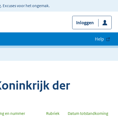
g. Excuses voor het ongemak.
Inloggen
Help
oninkrijk der
ang en nummer
Rubriek
Datum totstandkoming