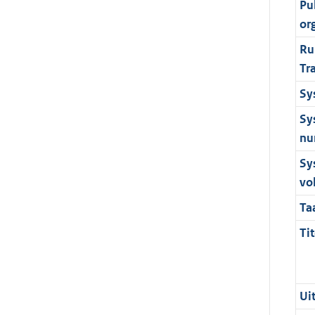
Pu
or
Ru
Tr
Sy
Sy
nu
Sy
vo
Ta
Tit
Ui