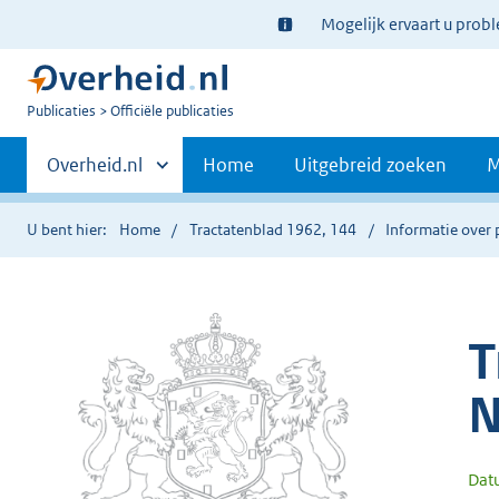
Ter
Mogelijk ervaart u prob
informatie:
U
Publicaties
Officiële publicaties
bent
Primaire
nu
Andere
Overheid.nl
Home
Uitgebreid zoeken
M
hier:
sites
navigatie
binnen
U bent hier:
Home
Tractatenblad 1962, 144
Informatie over 
T
N
Dat