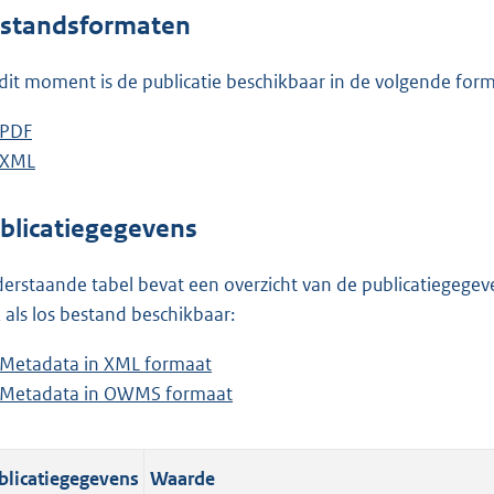
o
standsformaten
t
t
dit moment is de publicatie beschikbaar in de volgende for
e
:
D
PDF
b
2
o
D
XML
e
b
1
w
o
s
e
4
n
w
t
s
blicatiegegevens
K
l
n
a
t
b
o
l
n
a
erstaande tabel bevat een overzicht van de publicatiegegeven
a
o
d
n
 als los bestand beschikbaar:
d
a
s
d
Metadata in XML formaat
b
p
d
g
s
Metadata in OWMS formaat
e
b
u
p
r
g
s
e
b
u
o
r
t
s
l
b
o
o
blicatiegegevens
Waarde
a
t
i
l
t
o