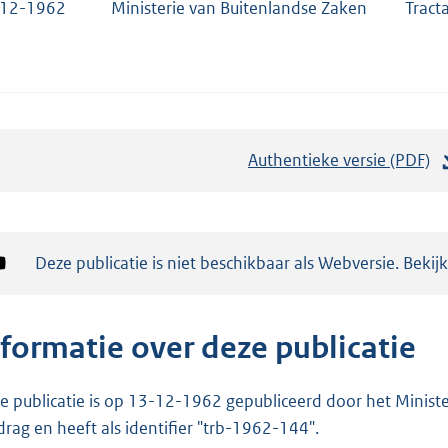
-12-1962
Ministerie van Buitenlandse Zaken
Tract
Authentieke versie (PDF)
b
e
s
t
Notificatie:
Deze publicatie is niet beschikbaar als Webversie. Bekij
a
n
d
nformatie over deze publicatie
s
g
e publicatie is op 13-12-1962 gepubliceerd door het Minister
r
drag en heeft als identifier "trb-1962-144".
o