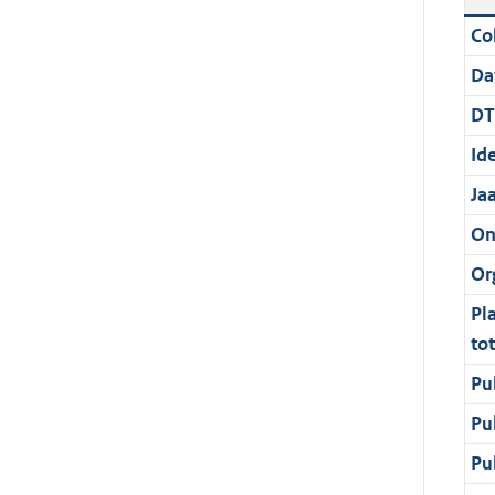
Col
Da
DT
Ide
Ja
On
Or
Pl
to
Pu
Pu
Pu