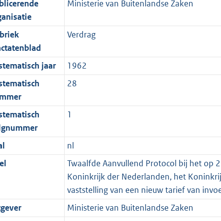
blicerende
Ministerie van Buitenlandse Zaken
ganisatie
briek
Verdrag
actatenblad
stematisch jaar
1962
stematisch
28
mmer
stematisch
1
lgnummer
al
nl
el
Twaalfde Aanvullend Protocol bij het op 2
Koninkrijk der Nederlanden, het Koninkr
vaststelling van een nieuw tarief van invo
tgever
Ministerie van Buitenlandse Zaken