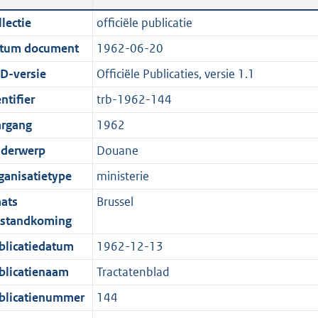
n
a
c
i
t
t
lectie
officiële publicatie
d
n
a
c
e
t
tum document
1962-06-20
s
d
t
a
:
e
g
s
i
t
2
:
D-versie
Officiële Publicaties, versie 1.1
r
g
e
i
1
0
ntifier
trb-1962-144
o
r
i
e
4
K
argang
1962
o
o
n
i
K
b
t
o
f
n
b
derwerp
Douane
t
t
o
f
ganisatietype
ministerie
e
t
r
o
aats
Brussel
:
e
m
r
tstandkoming
2
:
a
m
K
2
a
a
blicatiedatum
1962-12-13
b
K
t
a
blicatienaam
Tractatenblad
b
t
blicatienummer
144