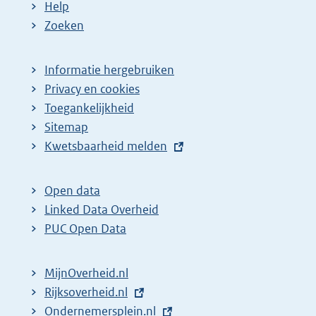
Help
Zoeken
Informatie hergebruiken
Privacy en cookies
Toegankelijkheid
Sitemap
E
Kwetsbaarheid melden
x
t
Open data
e
Linked Data Overheid
r
PUC Open Data
n
e
MijnOverheid.nl
l
E
Rijksoverheid.nl
i
x
E
Ondernemersplein.nl