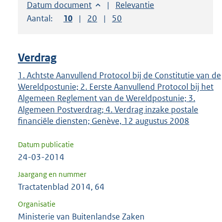
om
Sorteer op:
Datum document
Sorteer op:
Relevantie
ENTER
Aantal:
Toon
10
resultaten per pagina
Toon
20
resultaten per pagina
Toon
50
resultaten per pagina
om
uw
keuze
Verdrag
te
1. Achtste Aanvullend Protocol bij de Constitutie van de
bevestigen.
Wereldpostunie; 2. Eerste Aanvullend Protocol bij het
Algemeen Reglement van de Wereldpostunie; 3.
Algemeen Postverdrag; 4. Verdrag inzake postale
financiële diensten; Genève, 12 augustus 2008
Datum publicatie
24-03-2014
Jaargang en nummer
Tractatenblad 2014, 64
Organisatie
Ministerie van Buitenlandse Zaken