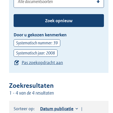
(dossier)nummer
uw
de
zoekterm
TAB
of
toets,
Zoek opnieuw
(dossier)nummer
of
in
de
Door u gekozen kenmerken
pijl
Systematisch nummer: 39
beneden
toets
Systematisch jaar: 2008
om
Pas zoekopdracht aan
toegang
te
krijgen
Zoekresultaten
tot
1 - 4 van de 4 resultaten
de
suggesties.
Druk
Sorteer op:
Sorteer op:
Datum publicatie