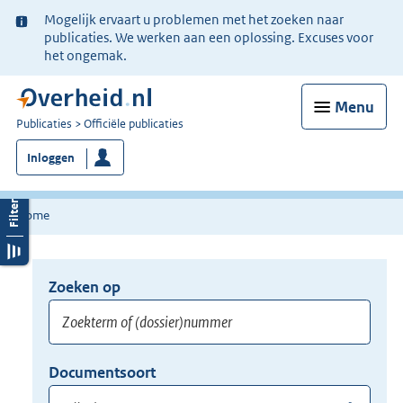
Ter
Mogelijk ervaart u problemen met het zoeken naar
informatie:
publicaties. We werken aan een oplossing. Excuses voor
het ongemak.
Menu
U
Publicaties
Officiële publicaties
bent
Inloggen
nu
hier:
Home
Zoeken op
Opnieuw
zoeken:
Zoekterm
Vul
Documentsoort
of
hier
Gebruik