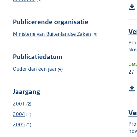
Publicerende organisatie
Ve
Ministerie van Buitenlandse Zaken
(4)
Pro
No
Publicatiedatum
Dat
Ouder dan een jaar
(4)
27
Jaargang
2001
(2)
Ve
2004
(1)
Pro
2005
(1)
nov