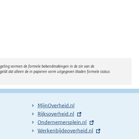
regeling vormen de formele bekendmakingen in de zin van de
eldt dat alleen de in papieren vorm uitgegeven bladen formele status
MijnOverheid.nl
E
Rijksoverheid.nl
x
E
Ondernemersplein.nl
t
x
E
Werkenbijdeoverheid.nl
e
t
x