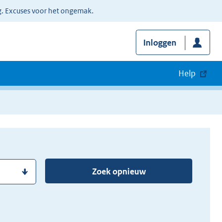
g. Excuses voor het ongemak.
Inloggen
Help
Zoek opnieuw