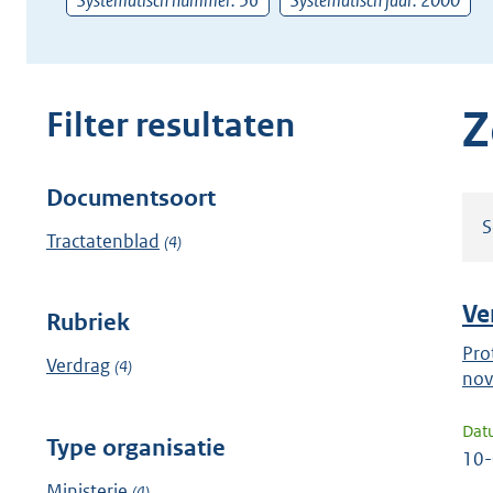
Systematisch nummer: 36
Systematisch jaar: 2000
zoekterm
of
(dossier)nummer
in
Z
Filter resultaten
Documentsoort
Filter
S
resultaten
Tractatenblad
(4)
Ve
Rubriek
Pro
Verdrag
(4)
nov
Dat
Type organisatie
10
Ministerie
(4)