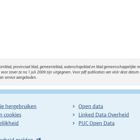
atenblad, provinciaal blad, gemeenteblad, waterschapsblad en blad gemeenschappelijke 
 zover ze na 1 juli 2009 zijn uitgegeven. Voor pdf-publicaties van vóór deze datum g
van service aangeboden.
ie hergebruiken
Open data
en cookies
Linked Data Overheid
lijkheid
PUC Open Data
arheid melden