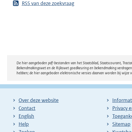
RSS van deze zoekvraag
De hier aangeboden pdf-bestanden van het Staatsblad, Staatscourant, Tract
Disclaimer
Bekendmakingswet en de Rijkswet goedkeuring en bekendmaking verdragen voor
hebben; de hier aangeboden elektronische versies daarvan worden bij wijze 
Over deze website
Informat
Contact
Privacy 
English
Toeganke
Help
Sitemap
Zoeken
E
Kwetsba