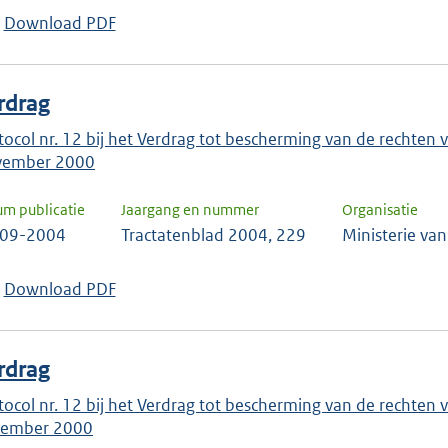
keuze
Download PDF
te
bevestigen.
rdrag
tocol nr. 12 bij het Verdrag tot bescherming van de rechte
vember 2000
um publicatie
Jaargang en nummer
Organisatie
-09-2004
Tractatenblad 2004, 229
Ministerie va
Download PDF
rdrag
tocol nr. 12 bij het Verdrag tot bescherming van de rechte
ember 2000