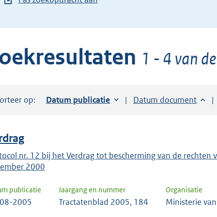
de
pijl
beneden
oekresultaten
toets
1 - 4 van de
om
toegang
te
orteer op:
Sorteer op:
Datum publicatie
Sorteer op:
Datum document
krijgen
tot
de
rdrag
suggesties.
Druk
tocol nr. 12 bij het Verdrag tot bescherming van de rechte
ember 2000
om
ENTER
um publicatie
Jaargang en nummer
Organisatie
om
-08-2005
Tractatenblad 2005, 184
Ministerie va
uw