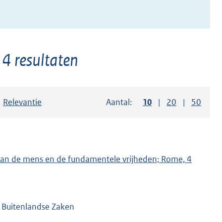
 4 resultaten
Sorteer op:
Relevantie
Aantal:
Toon
10
resultaten per pag
Toon
20
resultaten p
Toon
50
resul
n van de mens en de fundamentele vrijheden; Rome, 4
n Buitenlandse Zaken