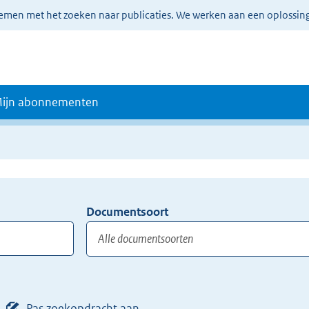
lemen met het zoeken naar publicaties. We werken aan een oplossin
ijn abonnementen
Documentsoort
Gebruik
de
TAB
toets,
of
Pas zoekopdracht aan