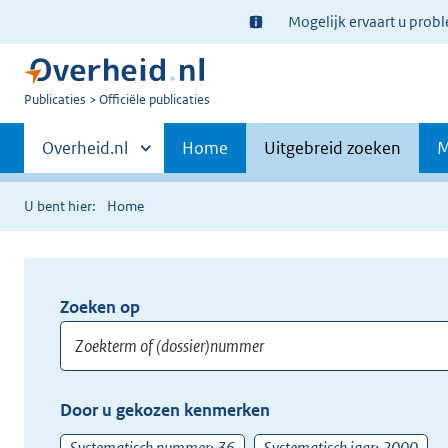
Ter
Mogelijk ervaart u prob
informatie:
U
Publicaties
Officiële publicaties
bent
Primaire
nu
Andere
Overheid.nl
Home
Uitgebreid zoeken
M
hier:
sites
navigatie
binnen
U bent hier:
Home
Zoeken op
Opnieuw
zoeken:
Zoekterm
Vul
Door u gekozen kenmerken
of
hier
(dossier)nummer
uw