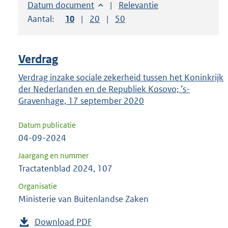
om
Sorteer op:
Datum document
Sorteer op:
Relevantie
ENTER
Aantal:
Toon
10
resultaten per pagina
Toon
20
resultaten per pagina
Toon
50
resultaten per pagina
om
uw
keuze
Verdrag
te
Verdrag inzake sociale zekerheid tussen het Koninkrijk
bevestigen.
der Nederlanden en de Republiek Kosovo; ’s-
Gravenhage, 17 september 2020
Datum publicatie
04-09-2024
Jaargang en nummer
Tractatenblad 2024, 107
Organisatie
Ministerie van Buitenlandse Zaken
Download PDF