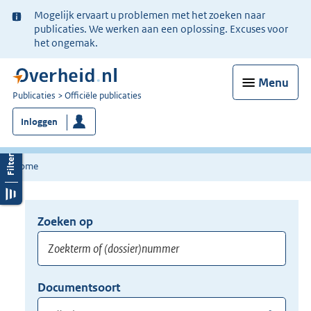
Ter
Mogelijk ervaart u problemen met het zoeken naar
informatie:
publicaties. We werken aan een oplossing. Excuses voor
het ongemak.
Menu
U
Publicaties
Officiële publicaties
bent
Inloggen
nu
hier:
Home
Zoeken op
Opnieuw
zoeken:
Zoekterm
Vul
Documentsoort
of
hier
Gebruik