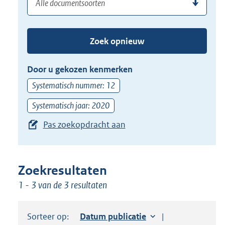
(dossier)nummer
uw
de
zoekterm
TAB
of
toets,
Zoek opnieuw
(dossier)nummer
of
in
de
Door u gekozen kenmerken
pijl
Systematisch nummer: 12
beneden
toets
Systematisch jaar: 2020
om
Pas zoekopdracht aan
toegang
te
krijgen
Zoekresultaten
tot
1 - 3 van de 3 resultaten
de
suggesties.
Druk
Sorteer op:
Sorteer op:
Datum publicatie