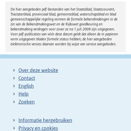
Disclaimer
De hier aangeboden pdf-bestanden van het Staatsblad, Staatscourant,
Tractatenblad, provinciaal blad, gemeenteblad, waterschapsblad en blad
gemeenschappelijke regeling vormen de formele bekendmakingen in de
zin van de Bekendmakingswet en de Rijkswet goedkeuring en
bekendmaking verdragen voor zover ze na 1 juli 2009 zijn uitgegeven.
Voor pdf-publicaties van vóór deze datum geldt dat alleen de in papieren
vorm uitgegeven bladen formele status hebben; de hier aangeboden
elektronische versies daarvan worden bij wijze van service aangeboden.
Over deze website
Contact
English
Help
Zoeken
Informatie hergebruiken
Privacy en cookies