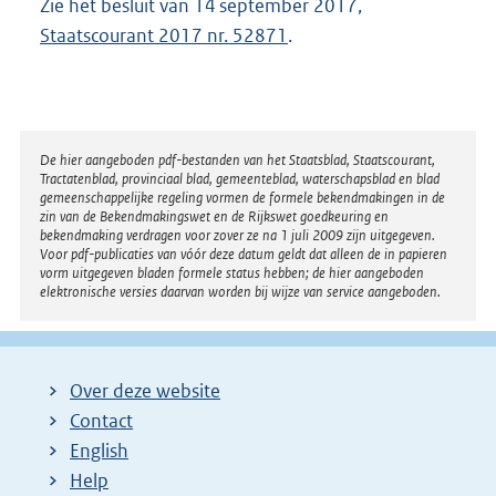
Zie het besluit van 14 september 2017,
Staatscourant 2017 nr. 52871
.
Disclaimer
De hier aangeboden pdf-bestanden van het Staatsblad, Staatscourant,
Tractatenblad, provinciaal blad, gemeenteblad, waterschapsblad en blad
gemeenschappelijke regeling vormen de formele bekendmakingen in de
zin van de Bekendmakingswet en de Rijkswet goedkeuring en
bekendmaking verdragen voor zover ze na 1 juli 2009 zijn uitgegeven.
Voor pdf-publicaties van vóór deze datum geldt dat alleen de in papieren
vorm uitgegeven bladen formele status hebben; de hier aangeboden
elektronische versies daarvan worden bij wijze van service aangeboden.
Over deze website
Contact
English
Help