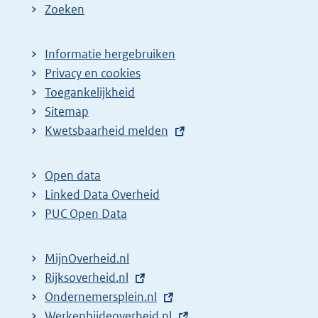
Zoeken
Informatie hergebruiken
Privacy en cookies
Toegankelijkheid
Sitemap
E
Kwetsbaarheid melden
x
t
Open data
e
Linked Data Overheid
r
PUC Open Data
n
e
MijnOverheid.nl
l
E
Rijksoverheid.nl
i
x
E
Ondernemersplein.nl
n
t
x
E
Werkenbijdeoverheid.nl