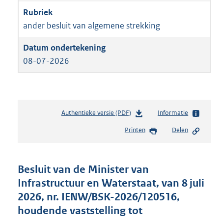
ander besluit van algemene strekking
08-07-2026
Authentieke versie (PDF)
b
Informatie
e
Printen
Delen
s
t
a
n
Besluit van de Minister van
d
Infrastructuur en Waterstaat, van 8 juli
s
2026, nr. IENW/BSK-2026/120516,
g
r
houdende vaststelling tot
o