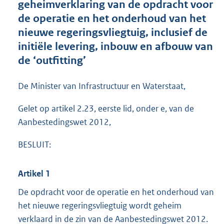
geheimverklaring van de opdracht voor
o
de operatie en het onderhoud van het
t
t
nieuwe regeringsvliegtuig, inclusief de
e
initiële levering, inbouw en afbouw van
:
de ‘outfitting’
1
8
3
De Minister van Infrastructuur en Waterstaat,
K
b
Gelet op artikel 2.23, eerste lid, onder e, van de
Aanbestedingswet 2012,
BESLUIT:
Artikel 1
De opdracht voor de operatie en het onderhoud van
het nieuwe regeringsvliegtuig wordt geheim
verklaard in de zin van de Aanbestedingswet 2012.