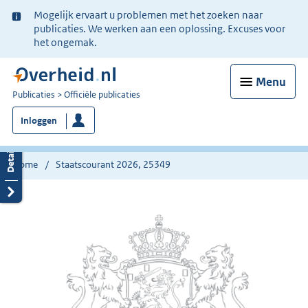
Ter
Mogelijk ervaart u problemen met het zoeken naar
informatie:
publicaties. We werken aan een oplossing. Excuses voor
het ongemak.
Menu
U
Publicaties
Officiële publicaties
bent
Inloggen
nu
hier:
Home
Staatscourant 2026, 25349