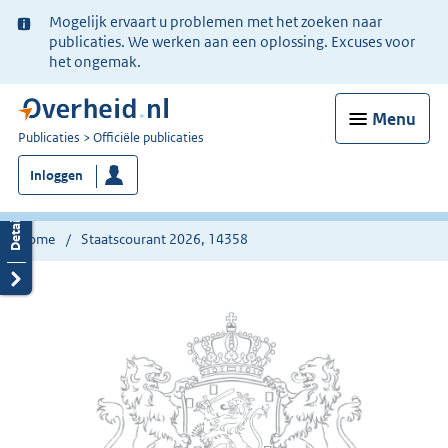
Ter
Mogelijk ervaart u problemen met het zoeken naar
informatie:
publicaties. We werken aan een oplossing. Excuses voor
het ongemak.
Menu
U
Publicaties
Officiële publicaties
bent
Inloggen
nu
hier:
Home
Staatscourant 2026, 14358