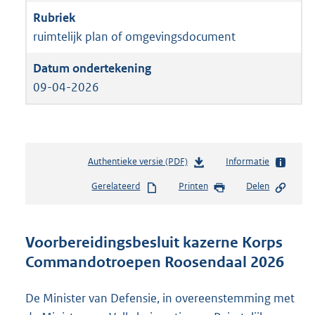
ruimtelijk plan of omgevingsdocument
09-04-2026
Authentieke versie (PDF)
b
Informatie
e
Gerelateerd
Printen
Delen
s
t
a
n
Voorbereidingsbesluit kazerne Korps
d
Commandotroepen Roosendaal 2026
s
g
r
De Minister van Defensie, in overeenstemming met
o