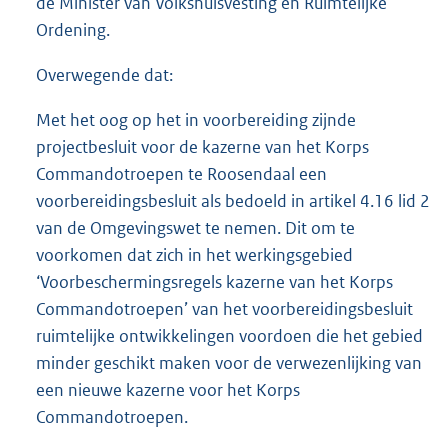
de Minister van Volkshuisvesting en Ruimtelijke
o
Ordening.
t
t
Overwegende dat:
e
:
4
Met het oog op het in voorbereiding zijnde
0
projectbesluit voor de kazerne van het Korps
4
Commandotroepen te Roosendaal een
K
voorbereidingsbesluit als bedoeld in artikel 4.16 lid 2
b
van de Omgevingswet te nemen. Dit om te
voorkomen dat zich in het werkingsgebied
‘Voorbeschermingsregels kazerne van het Korps
Commandotroepen’ van het voorbereidingsbesluit
ruimtelijke ontwikkelingen voordoen die het gebied
minder geschikt maken voor de verwezenlijking van
een nieuwe kazerne voor het Korps
Commandotroepen.