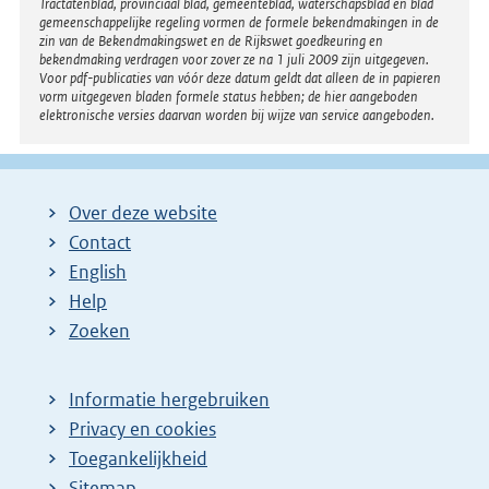
Tractatenblad, provinciaal blad, gemeenteblad, waterschapsblad en blad
gemeenschappelijke regeling vormen de formele bekendmakingen in de
zin van de Bekendmakingswet en de Rijkswet goedkeuring en
bekendmaking verdragen voor zover ze na 1 juli 2009 zijn uitgegeven.
Voor pdf-publicaties van vóór deze datum geldt dat alleen de in papieren
vorm uitgegeven bladen formele status hebben; de hier aangeboden
elektronische versies daarvan worden bij wijze van service aangeboden.
Over deze website
Contact
English
Help
Zoeken
Informatie hergebruiken
Privacy en cookies
Toegankelijkheid
Sitemap