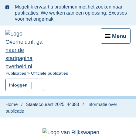
Ter
Mogelijk ervaart u problemen met het zoeken naar
informatie:
publicaties. We werken aan een oplossing. Excuses
voor het ongemak.
Menu
U
Publicaties
Officiële publicaties
bent
Inloggen
nu
hier:
Home
Staatscourant 2025, 44383
Informatie over
publicatie