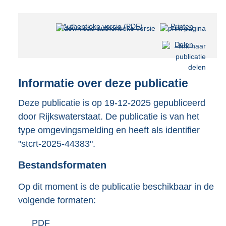
Authentieke versie (PDF)
b
Printen
e
Delen
s
t
a
n
Informatie over deze publicatie
d
s
Deze publicatie is op 19-12-2025 gepubliceerd
g
door Rijkswaterstaat. De publicatie is van het
r
type omgevingsmelding en heeft als identifier
o
"stcrt-2025-44383".
o
t
Bestandsformaten
t
e
:
Op dit moment is de publicatie beschikbaar in de
2
volgende formaten:
4
7
D
PDF
b