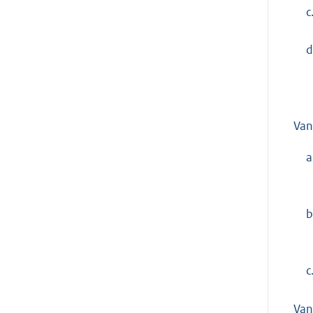
c
d
Van
a
b
c
Van