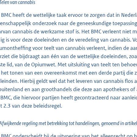
Telen van cannabis
 BMC heeft de wettelijke taak ervoor te zorgen dat in Nede
enschappelijk onderzoek naar de geneeskundige toepassing
rvan cannabis de werkzame stof is. Het BMC verleent niet 
ig is voor deze doeleinden en de veredeling van cannabis. V
umontheffing voor teelt van cannabis verleent, indien de aa
rziet die bijdraagt aan één van de wettelijke doeleinden, zoal
ste lid, van de Opiumwet. Met uitsluiting van teelt ten beh
 het tonen van een overeenkomst met een derde partij die zi
leinden. Hierbij geldt wel dat het leveren van cannabis flo
buitenland en aan groothandels die deze aan apothekers o
 BMC, die hiervoor partijen heeft gecontracteerd naar aanle
t 2.3 van deze beleidsregel.
Afwijkende regeling met betrekking tot handelingen, genoemd in artikel 
 BMC onderscheidt bij de uitvoering van het alleenrecht op h