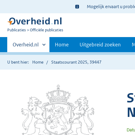
Ter
Mogelijk ervaart u prob
informatie:
U
Publicaties
Officiële publicaties
bent
Primaire
nu
Andere
Overheid.nl
Home
Uitgebreid zoeken
M
hier:
sites
navigatie
binnen
U bent hier:
Home
Staatscourant 2025, 39447
S
N
Dat