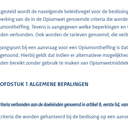
o
t
tgesteld wordt de navolgende beleidsregel voor de besliss
t
werking van de in de Opiumwet genoemde criteria die worden
e
umontheffing. Tevens is aangegeven welke beperkingen en 
:
den verbonden. Ook worden de tarieven genoemd, die verbo
6
gangspunt bij een aanvraag voor een Opiumontheffing is da
0
getoond. Hierbij geldt dat indien er alternatieve mogelijkhed
8
den bereikt zonder gebruik te maken van Opiumwetmiddelen
b
OFDSTUK 1 ALGEMENE BEPALINGEN
riteria verbonden aan de doeleinden genoemd in artikel 8, eerste lid, v
criteria die worden gehanteerd bij de beslissing op een aan