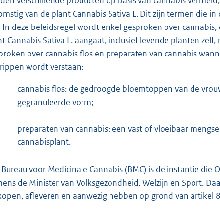
den verschillende producten op basis van cannabis vermeld, 
omstig van de plant Cannabis Sativa L. Dit zijn termen die i
n. In deze beleidsregel wordt enkel gesproken over cannabis
nt Cannabis Sativa L. aangaat, inclusief levende planten zelf
proken over cannabis flos en preparaten van cannabis wanne
rippen wordt verstaan:
cannabis flos: de gedroogde bloemtoppen van de vrouwel
gegranuleerde vorm;
preparaten van cannabis: een vast of vloeibaar mengse
cannabisplant.
 Bureau voor Medicinale Cannabis (BMC) is de instantie die
ens de Minister van Volksgezondheid, Welzijn en Sport. Daa
kopen, afleveren en aanwezig hebben op grond van artikel 8i