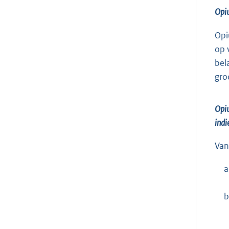
Opiu
Opi
op 
bel
gro
Opiu
indi
Van
a
b