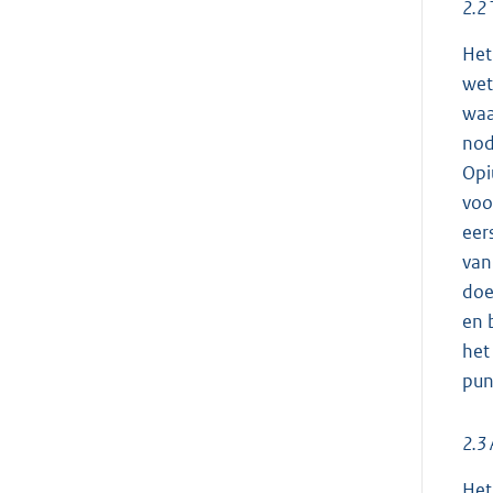
2.2 
Het
wet
waa
nod
Opi
voo
eer
van
doe
en 
het
pun
2.3 
Het