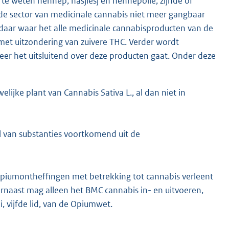
te weten hennep, hasjiesj en hennepolie, zijnde of
n de sector van medicinale cannabis niet meer gangbaar
, daar waar het alle medicinale cannabisproducten van de
, met uitzondering van zuivere THC. Verder wordt
er het uitsluitend over deze producten gaat. Onder deze
ijke plant van Cannabis Sativa L., al dan niet in
l van substanties voortkomend uit de
 Opiumontheffingen met betrekking tot cannabis verleent
rnaast mag alleen het BMC cannabis in- en uitvoeren,
, vijfde lid, van de Opiumwet.