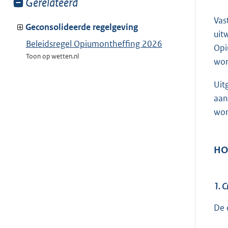
Toon
Gerelateerd
meer
Vas
van:
Geconsolideerde regelgeving
uit
Beleidsregel Opiumontheffing 2026
Opi
Toon op wetten.nl
wor
Uit
aan
wor
HO
1. C
De 