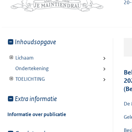
20-
Toon
Inhoudsopgave
meer
van:
Lichaam
Ondertekening
Be
TOELICHTING
20
(B
Toon
Extra informatie
De 
meer
van:
Informatie over publicatie
Gel
Besl