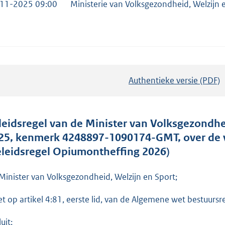
11-2025 09:00
Ministerie van Volksgezondheid, Welzijn 
Authentieke versie (PDF)
b
e
s
t
leidsregel van de Minister van Volksgezondhe
a
25, kenmerk 4248897-1090174-GMT, over de 
n
eleidsregel Opiumontheffing 2026)
d
s
Minister van Volksgezondheid, Welzijn en Sport;
g
et op artikel 4:81, eerste lid, van de Algemene wet bestuurs
r
o
uit: