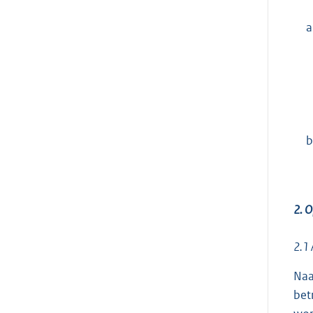
a
b
2. O
2.1
Naa
bet