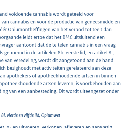
rland voldoende cannabis wordt geteeld voor
 van cannabis en voor de productie van geneesmiddelen
méér Opiumontheffingen van het verbod tot teelt dan
oorgaande leidt ertoe dat het BMC uitsluitend een
nvrager aantoont dat de te telen cannabis in een vraag
s genoemd in de artikelen 8h, eerste lid, en artikel 8i,
oeve van veredeling, wordt dit aangetoond aan de hand
ch bezighoudt met activiteiten gerelateerd aan deze
s aan apothekers of apotheekhoudende artsen in binnen-
f apotheekhoudende artsen leveren, is voorbehouden aan
iding van een aanbesteding. Dit wordt uiteengezet onder
8i, vierde en vijfde lid, Opiumwet
et in- en uitvoeren, verkopen, afleveren en aanwezig