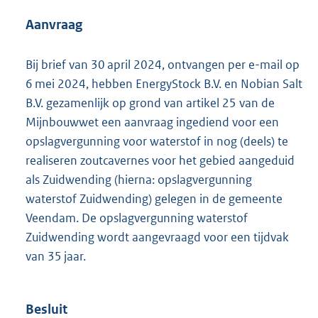
e
:
Aanvraag
1
0
9
Bij brief van 30 april 2024, ontvangen per e-mail op
K
6 mei 2024, hebben EnergyStock B.V. en Nobian Salt
b
B.V. gezamenlijk op grond van artikel 25 van de
Mijnbouwwet een aanvraag ingediend voor een
opslagvergunning voor waterstof in nog (deels) te
realiseren zoutcavernes voor het gebied aangeduid
als Zuidwending (hierna: opslagvergunning
waterstof Zuidwending) gelegen in de gemeente
Veendam. De opslagvergunning waterstof
Zuidwending wordt aangevraagd voor een tijdvak
van 35 jaar.
Besluit