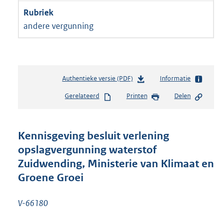
andere vergunning
Authentieke versie (PDF)
b
Informatie
e
Gerelateerd
Printen
Delen
s
t
a
n
Kennisgeving besluit verlening
d
opslagvergunning waterstof
s
Zuidwending, Ministerie van Klimaat en
g
r
Groene Groei
o
o
V-66180
t
t