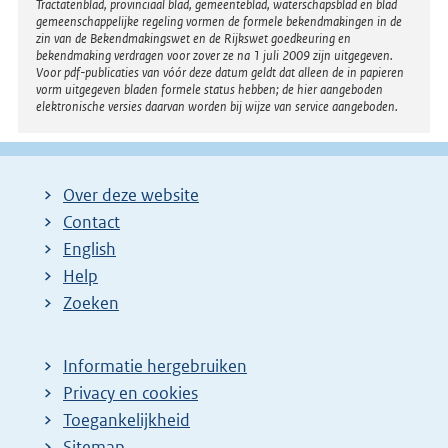
Tractatenblad, provinciaal blad, gemeenteblad, waterschapsblad en blad
i
gemeenschappelijke regeling vormen de formele bekendmakingen in de
zin van de Bekendmakingswet en de Rijkswet goedkeuring en
n
bekendmaking verdragen voor zover ze na 1 juli 2009 zijn uitgegeven.
k
Voor pdf-publicaties van vóór deze datum geldt dat alleen de in papieren
vorm uitgegeven bladen formele status hebben; de hier aangeboden
:
elektronische versies daarvan worden bij wijze van service aangeboden.
Over deze website
Contact
English
Help
Zoeken
Informatie hergebruiken
Privacy en cookies
Toegankelijkheid
Sitemap