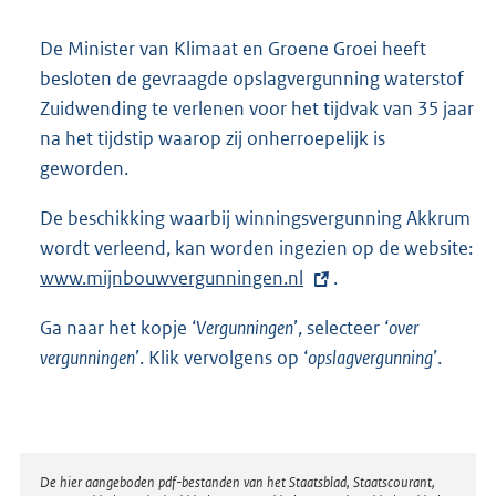
De Minister van Klimaat en Groene Groei heeft
besloten de gevraagde opslagvergunning waterstof
Zuidwending te verlenen voor het tijdvak van 35 jaar
na het tijdstip waarop zij onherroepelijk is
geworden.
De beschikking waarbij winningsvergunning Akkrum
wordt verleend, kan worden ingezien op de website:
E
www.mijnbouwvergunningen.nl
.
x
Ga naar het kopje ‘
Vergunningen
’, selecteer ‘
over
t
vergunningen
’. Klik vervolgens op ‘
opslagvergunning
’.
e
r
n
e
Disclaimer
De hier aangeboden pdf-bestanden van het Staatsblad, Staatscourant,
l