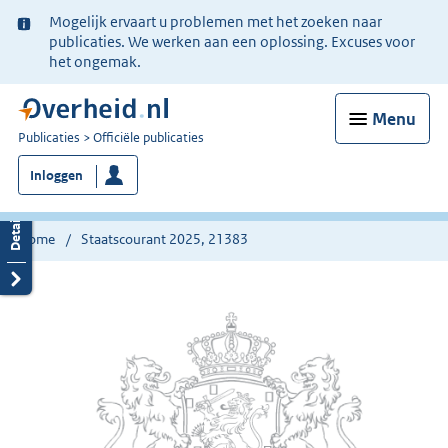
Ter
Mogelijk ervaart u problemen met het zoeken naar
informatie:
publicaties. We werken aan een oplossing. Excuses voor
het ongemak.
Menu
U
Publicaties
Officiële publicaties
bent
Inloggen
nu
hier:
Home
Staatscourant 2025, 21383