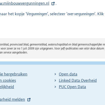
.mijnbouwvergunningen.nl
.
naar het kopje ‘
Vergunningen
’, selecteer ‘
over vergunningen
’. Kli
atenblad, provinciaal blad, gemeenteblad, waterschapsblad en blad gemeenschappelijke 
 zover ze na 1 juli 2009 zijn uitgegeven. Voor pdf-publicaties van vóór deze datum g
van service aangeboden.
ie hergebruiken
Open data
en cookies
Linked Data Overheid
lijkheid
PUC Open Data
arheid melden