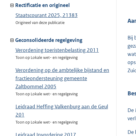
van:
Rectificatie en origineel
Staatscourant 2025, 21383
Aa
Origineel van deze publicatie
Bij
Geconsolideerde regelgeving
gez
Verordening toeristenbelasting 2011
wat
Toon op Lokale wet- en regelgeving
ops
Verordening op de ambtelijke bijstand en
Zui
fractieondersteuning gemeente
Zaltbommel 2005
Bes
Toon op Lokale wet- en regelgeving
Leidraad Heffing Valkenburg aan de Geul
De 
201
ver
Toon op Lokale wet- en regelgeving
De 
Leidraad Invordering 2017