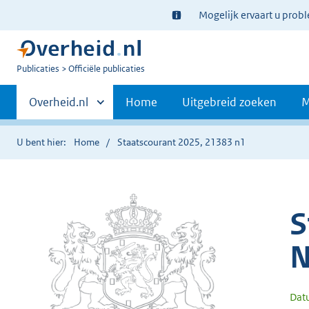
Ter
Mogelijk ervaart u prob
informatie:
U
Publicaties
Officiële publicaties
bent
Primaire
nu
Andere
Overheid.nl
Home
Uitgebreid zoeken
M
hier:
sites
navigatie
binnen
U bent hier:
Home
Staatscourant 2025, 21383 n1
S
N
Dat