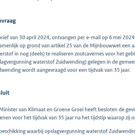
o
t
t
nvraag
e
:
 brief van 30 april 2024, ontvangen per e-mail op 6 mei 2024
1
amenlijk op grond van artikel 25 van de Mijnbouwwet een 
1
erstof in nog (deels) te realiseren zoutcavernes voor het ge
0
lagvergunning waterstof Zuidwending) gelegen in de geme
K
dwending wordt aangevraagd voor een tijdvak van 35 jaar.
b
luit
Minister van Klimaat en Groene Groei heeft besloten de ge
lenen voor het tijdvak van 35 jaar na het tijdstip waarop zij 
beschikking waarbij opslagvergunning waterstof Zuidwendin