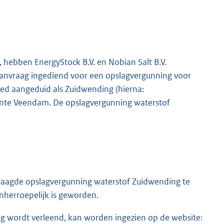
, hebben EnergyStock B.V. en Nobian Salt B.V.
aanvraag ingediend voor een opslagvergunning voor
bied aangeduid als Zuidwending (hierna:
ente Veendam. De opslagvergunning waterstof
vraagde opslagvergunning waterstof Zuidwending te
onherroepelijk is geworden.
g wordt verleend, kan worden ingezien op de website:
E