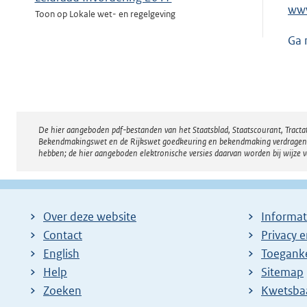
www
Toon op Lokale wet- en regelgeving
Ga 
Gedragscode voor ambtenaren bij de
gemeente Hoogeveen
Toon op Lokale wet- en regelgeving
Uitvoeringsvoorschriften
(huis)nummering gemeente Bunschoten
De hier aangeboden pdf-bestanden van het Staatsblad, Staatscourant, Tract
Disclaimer
Toon op Lokale wet- en regelgeving
Bekendmakingswet en de Rijkswet goedkeuring en bekendmaking verdragen voor
hebben; de hier aangeboden elektronische versies daarvan worden bij wijze 
Verordening ruimte- en inrichtingseisen
peuterspeelzalen 2011
Toon op Lokale wet- en regelgeving
Over deze website
Informat
Re-integratieverordening Wwb, Ioaw, Ioaz
Contact
Privacy 
Toon op Lokale wet- en regelgeving
English
Toeganke
Help
Sitemap
Algemeen Mandaat-, Volmacht- en
Zoeken
E
Kwetsba
Machtigingsbesluit 2009