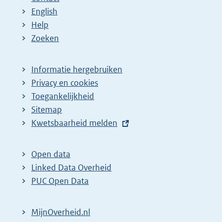
English
Help
Zoeken
Informatie hergebruiken
Privacy en cookies
Toegankelijkheid
Sitemap
E
Kwetsbaarheid melden
x
t
Open data
e
Linked Data Overheid
r
PUC Open Data
n
e
MijnOverheid.nl
l