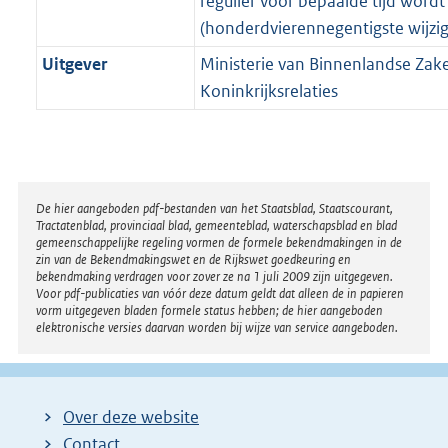
regulier voor bepaalde tijd wordt
(honderdvierennegentigste wijzig
Uitgever
Ministerie van Binnenlandse Zak
Koninkrijksrelaties
Disclaimer
De hier aangeboden pdf-bestanden van het Staatsblad, Staatscourant,
Tractatenblad, provinciaal blad, gemeenteblad, waterschapsblad en blad
gemeenschappelijke regeling vormen de formele bekendmakingen in de
zin van de Bekendmakingswet en de Rijkswet goedkeuring en
bekendmaking verdragen voor zover ze na 1 juli 2009 zijn uitgegeven.
Voor pdf-publicaties van vóór deze datum geldt dat alleen de in papieren
vorm uitgegeven bladen formele status hebben; de hier aangeboden
elektronische versies daarvan worden bij wijze van service aangeboden.
Over deze website
Contact