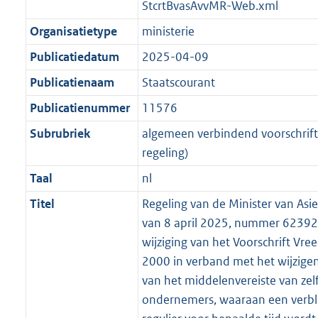
t
a
a
StcrtBvasAvvMR-Web.xml
K
2
t
a
Organisatietype
ministerie
b
K
t
b
Publicatiedatum
2025-04-09
Publicatienaam
Staatscourant
Publicatienummer
11576
Subrubriek
algemeen verbindend voorschrift 
regeling)
Taal
nl
Titel
Regeling van de Minister van Asie
van 8 april 2025, nummer 6239
wijziging van het Voorschrift Vr
2000 in verband met het wijzigen
van het middelenvereiste van zel
ondernemers, waaraan een verbli