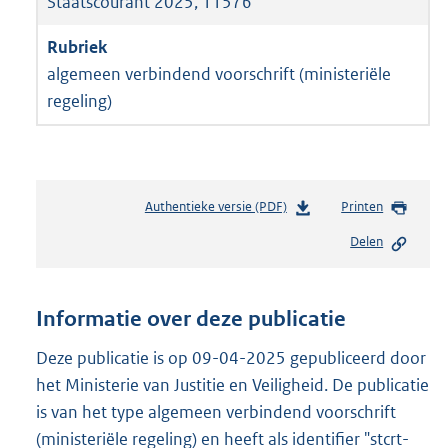
Staatscourant 2025, 11576
algemeen verbindend voorschrift (ministeriële
regeling)
Authentieke versie (PDF)
b
Printen
e
Delen
s
t
a
n
Informatie over deze publicatie
d
s
Deze publicatie is op 09-04-2025 gepubliceerd door
g
het Ministerie van Justitie en Veiligheid. De publicatie
r
is van het type algemeen verbindend voorschrift
o
(ministeriële regeling) en heeft als identifier "stcrt-
o