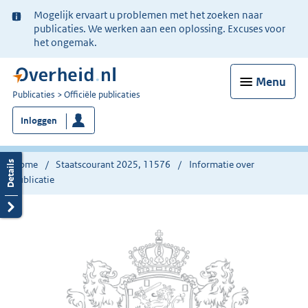
Ter
Mogelijk ervaart u problemen met het zoeken naar
informatie:
publicaties. We werken aan een oplossing. Excuses voor
het ongemak.
Menu
U
Publicaties
Officiële publicaties
bent
Inloggen
nu
hier:
Home
Staatscourant 2025, 11576
Informatie over
publicatie