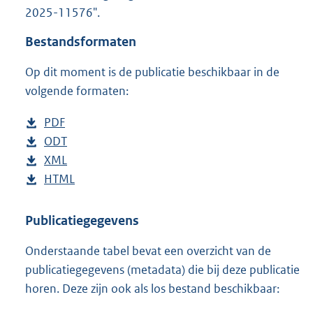
t
2025-11576".
t
e
Bestandsformaten
:
3
Op dit moment is de publicatie beschikbaar in de
9
volgende formaten:
1
K
D
PDF
b
b
o
D
ODT
e
b
w
o
D
XML
s
e
b
n
w
o
D
HTML
t
s
e
b
l
n
w
o
a
t
s
e
o
l
n
w
n
a
t
s
Publicatiegegevens
a
o
l
n
d
n
a
t
Onderstaande tabel bevat een overzicht van de
d
a
o
l
s
d
n
a
publicatiegegevens (metadata) die bij deze publicatie
p
d
a
o
g
s
d
n
horen. Deze zijn ook als los bestand beschikbaar:
u
p
d
a
r
g
s
d
b
u
p
d
o
r
g
s