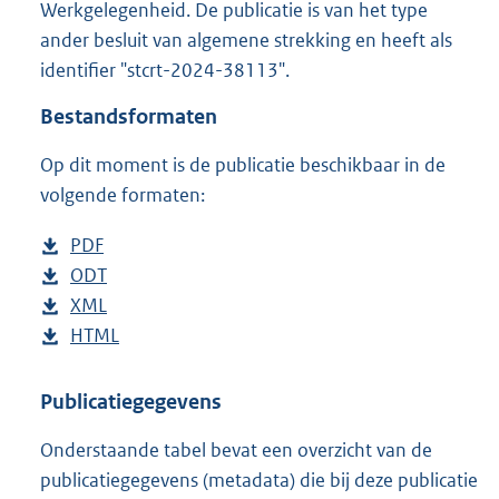
Werkgelegenheid. De publicatie is van het type
o
ander besluit van algemene strekking en heeft als
o
t
identifier "stcrt-2024-38113".
t
e
Bestandsformaten
:
1
Op dit moment is de publicatie beschikbaar in de
7
volgende formaten:
9
K
D
PDF
b
b
o
D
ODT
e
b
w
o
D
XML
s
e
b
n
w
o
D
HTML
t
s
e
b
l
n
w
o
a
t
s
e
o
l
n
w
n
a
t
s
Publicatiegegevens
a
o
l
n
d
n
a
t
Onderstaande tabel bevat een overzicht van de
d
a
o
l
s
d
n
a
publicatiegegevens (metadata) die bij deze publicatie
p
d
a
o
g
s
d
n