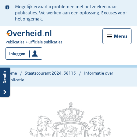
Ter
Mogelijk ervaart u problemen met het zoeken naar
informatie:
publicaties. We werken aan een oplossing. Excuses voor
het ongemak.
Menu
U
Publicaties
Officiële publicaties
bent
Inloggen
nu
hier:
Home
Staatscourant 2024, 38113
Informatie over
publicatie