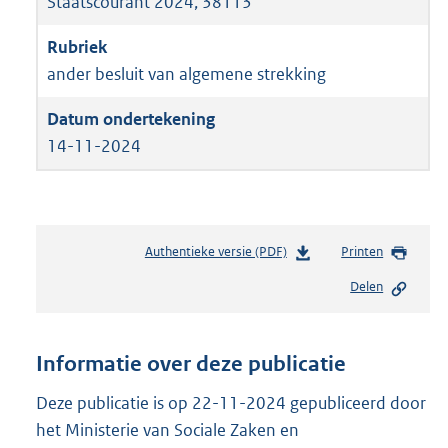
Staatscourant 2024, 38113
ander besluit van algemene strekking
14-11-2024
Authentieke versie (PDF)
b
Printen
e
Delen
s
t
a
n
Informatie over deze publicatie
d
s
Deze publicatie is op 22-11-2024 gepubliceerd door
g
het Ministerie van Sociale Zaken en
r