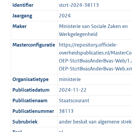
:
e
Identifier
stcrt-2024-38113
t
a
a
m
2
:
t
a
a
Jaargang
2024
K
2
t
a
Maker
Ministerie van Sociale Zaken en
b
K
t
Werkgelegenheid
b
Masterconfiguratie
https://repository.officiele-
overheidspublicaties.nl/MasterCo
OEP-StcrtBvasAnderBvas-Web/1
OEP-StcrtBvasAnderBvas-Web.xm
Organisatietype
ministerie
Publicatiedatum
2024-11-22
Publicatienaam
Staatscourant
Publicatienummer
38113
Subrubriek
ander besluit van algemene strek