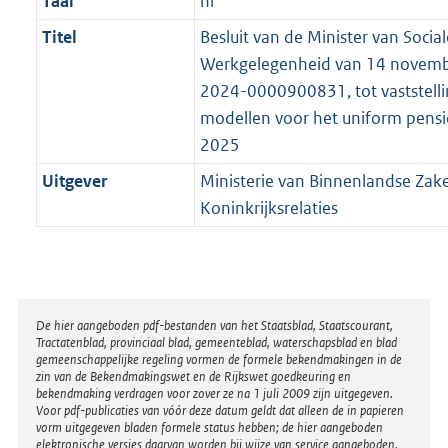
Taal
nl
Titel
Besluit van de Minister van Socia
Werkgelegenheid van 14 novembe
2024-0000900831, tot vaststelli
modellen voor het uniform pensi
2025
Uitgever
Ministerie van Binnenlandse Zak
Koninkrijksrelaties
Disclaimer
De hier aangeboden pdf-bestanden van het Staatsblad, Staatscourant,
Tractatenblad, provinciaal blad, gemeenteblad, waterschapsblad en blad
gemeenschappelijke regeling vormen de formele bekendmakingen in de
zin van de Bekendmakingswet en de Rijkswet goedkeuring en
bekendmaking verdragen voor zover ze na 1 juli 2009 zijn uitgegeven.
Voor pdf-publicaties van vóór deze datum geldt dat alleen de in papieren
vorm uitgegeven bladen formele status hebben; de hier aangeboden
elektronische versies daarvan worden bij wijze van service aangeboden.