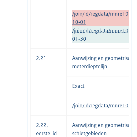
/join/id/regdata/mnre1034
10‑01
/join/id/regdata/mnre1034
01‑30
2.21
Aanwijzing en geometrische
meterdieptelijn
Exact
/join/id/regdata/mnre103
2.22,
Aanwijzing en geometrische 
eerste lid
schietgebieden