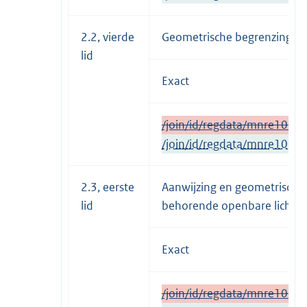
2.2, vierde
Geometrische begrenzing op
lid
Exact
/join/id/regdata/mnre103
/join/id/regdata/mnre103
2.3, eerste
Aanwijzing en geometrische 
lid
behorende openbare licha
Exact
/join/id/regdata/mnre1034