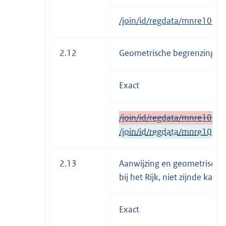
/join/id/regdata/mnre103
2.12
Geometrische begrenzing vr
Exact
/join/id/regdata/mnre1034
/join/id/regdata/mnre1034
2.13
Aanwijzing en geometrische
bij het Rijk, niet zijnde kana
Exact