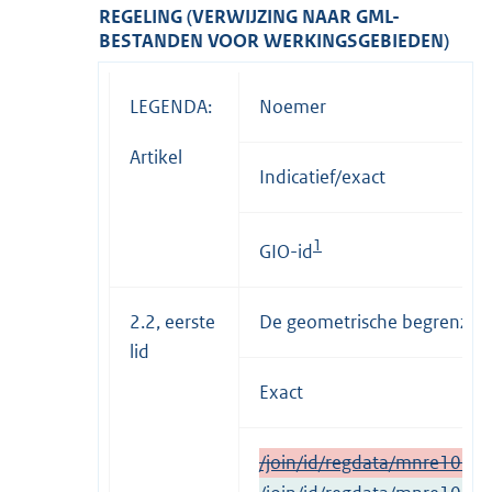
REGELING (VERWIJZING NAAR GML-
BESTANDEN VOOR WERKINGSGEBIEDEN)
LEGENDA:
Noemer
Artikel
Indicatief/exact
1
GIO-id
2.2, eerste
De geometrische begrenzing 
lid
Exact
/join/id/regdata/mnre103