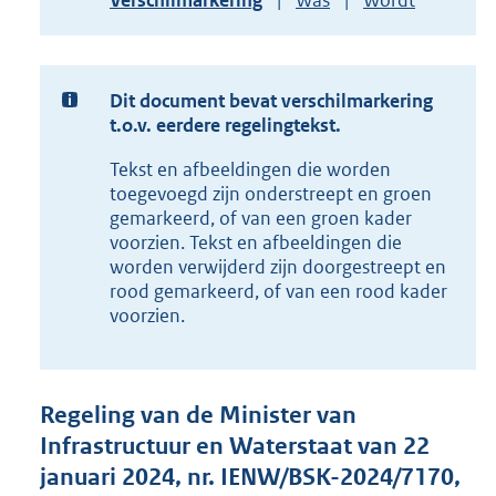
Verschilmarkering
Was
Wordt
g
versie
r
van
o
document
o
t
Dit document bevat verschilmarkering
t
t.o.v. eerdere regelingtekst.
e
Tekst en afbeeldingen die worden
:
1
toegevoegd zijn onderstreept en groen
,
gemarkeerd, of van een groen kader
9
voorzien. Tekst en afbeeldingen die
M
worden verwijderd zijn doorgestreept en
b
rood gemarkeerd, of van een rood kader
voorzien.
Regeling van de Minister van
Infrastructuur en Waterstaat van 22
januari 2024, nr. IENW/BSK-2024/7170,