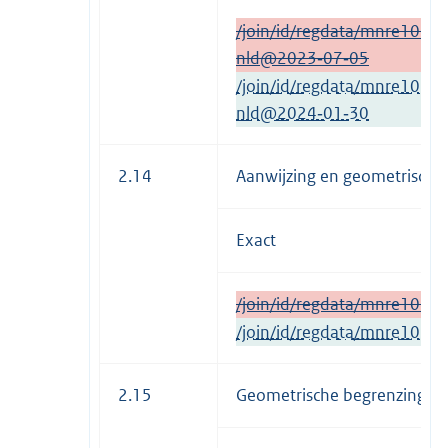
/join/id/regdata/mnre1034
nld@2023‑07‑05
/join/id/regdata/mnre1034
nld@2024‑01‑30
2.14
Aanwijzing en geometrische 
Exact
/join/id/regdata/mnre103
/join/id/regdata/mnre103
2.15
Geometrische begrenzing be