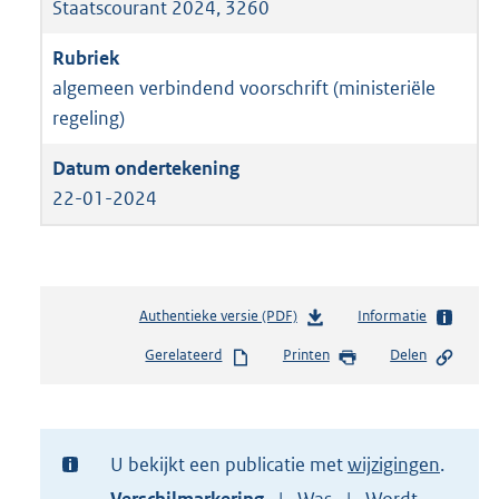
Staatscourant 2024, 3260
algemeen verbindend voorschrift (ministeriële
regeling)
22-01-2024
Authentieke versie (PDF)
b
Informatie
e
Gerelateerd
Printen
Delen
s
t
a
n
d
U bekijkt een publicatie met
wijzigingen
s
Toon