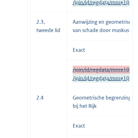
/join/id/regdata/mnre1034
2.3,
Aanwijzing en geometrische
tweede lid
van schade door muskus- en
Exact
/join/id/regdata/mnre1034
/join/id/regdata/mnre103
2.4
Geometrische begrenzing pr
bij het Rijk
Exact