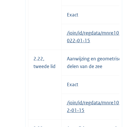
Exact
/join/id/regdata/mnre1034
022‑01‑15
2.22,
Aanwijzing en geometrische 
tweede lid
delen van de zee
Exact
/join/id/regdata/mnre1034
2‑01‑15