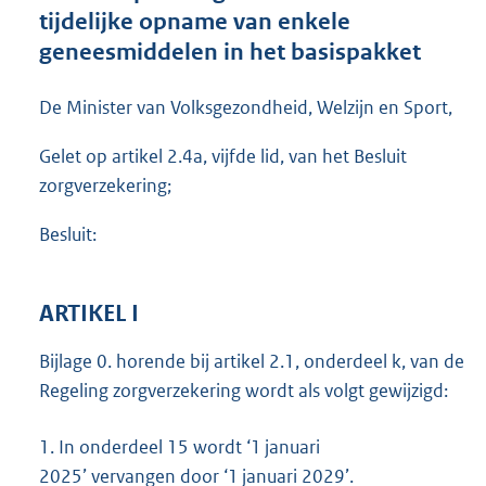
t
tijdelijke opname van enkele
e
geneesmiddelen in het basispakket
:
4
6
De Minister van Volksgezondheid, Welzijn en Sport,
3
K
Gelet op artikel 2.4a, vijfde lid, van het Besluit
b
zorgverzekering;
Besluit:
ARTIKEL I
Bijlage 0. horende bij artikel 2.1, onderdeel k, van de
Regeling zorgverzekering wordt als volgt gewijzigd:
1.
In onderdeel 15 wordt ‘1 januari
2025’ vervangen door ‘1 januari 2029’.