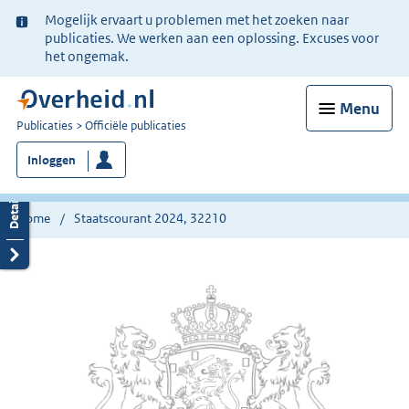
Ter
Mogelijk ervaart u problemen met het zoeken naar
informatie:
publicaties. We werken aan een oplossing. Excuses voor
het ongemak.
Menu
U
Publicaties
Officiële publicaties
bent
Inloggen
nu
hier:
Home
Staatscourant 2024, 32210