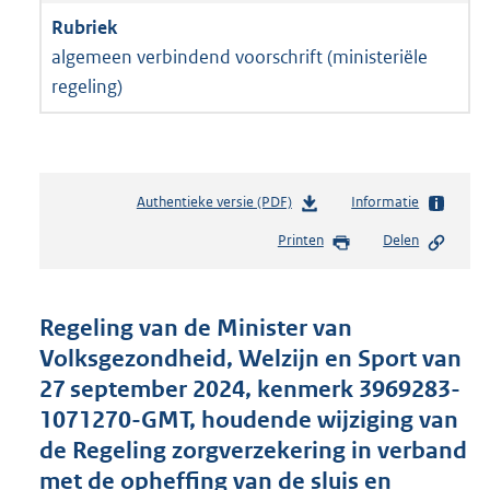
algemeen verbindend voorschrift (ministeriële
regeling)
Authentieke versie (PDF)
b
Informatie
e
Printen
Delen
s
t
a
n
Regeling van de Minister van
d
Volksgezondheid, Welzijn en Sport van
s
27 september 2024, kenmerk 3969283-
g
r
1071270-GMT, houdende wijziging van
o
de Regeling zorgverzekering in verband
o
met de opheffing van de sluis en
t