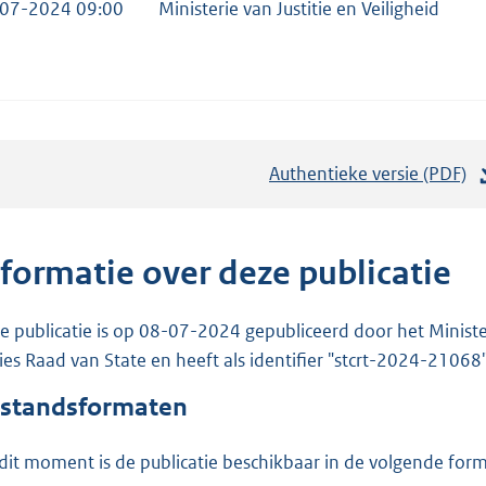
07-2024 09:00
Ministerie van Justitie en Veiligheid
Authentieke versie (PDF)
b
e
s
t
nformatie over deze publicatie
a
n
e publicatie is op 08-07-2024 gepubliceerd door het Ministerie
d
ies Raad van State en heeft als identifier "stcrt-2024-21068"
s
standsformaten
g
r
dit moment is de publicatie beschikbaar in de volgende for
o