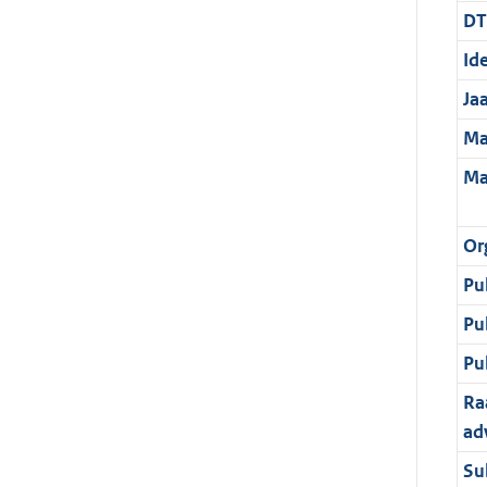
DT
Ide
Ja
Ma
Ma
Or
Pu
Pu
Pu
Ra
ad
Su