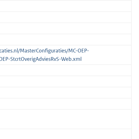
licaties.nl/MasterConfiguraties/MC-OEP-
OEP-StcrtOverigAdviesRvS-Web.xml