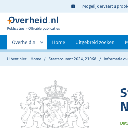
Ter
Mogelijk ervaart u prob
informatie:
U
Publicaties
Officiële publicaties
bent
Primaire
nu
Andere
Overheid.nl
Home
Uitgebreid zoeken
M
hier:
sites
navigatie
binnen
U bent hier:
Home
Staatscourant 2024, 21068
Informatie ov
S
N
Dat