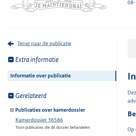
08-
Terug naar de publicatie
Toon
Extra informatie
meer
van:
I
Informatie over publicatie
Dez
Toon
Gerelateerd
adv
meer
van:
Publicaties over kamerdossier
Be
Kamerdossier 36586
Toon publicaties die dit dossier behandelen
Op 