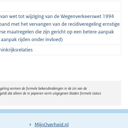
l van wet tot wijziging van de Wegenverkeerswet 1994
band met het vervangen van de recidiveregeling ernstige
rse maatregelen die zijn gericht op een betere aanpak
 aanpak rijden onder invloed)
nkrijksrelaties
regeling vormen de formele bekendmakingen in de zin van de
eldt dat alleen de in papieren vorm uitgegeven bladen formele status
MijnOverheid.nl