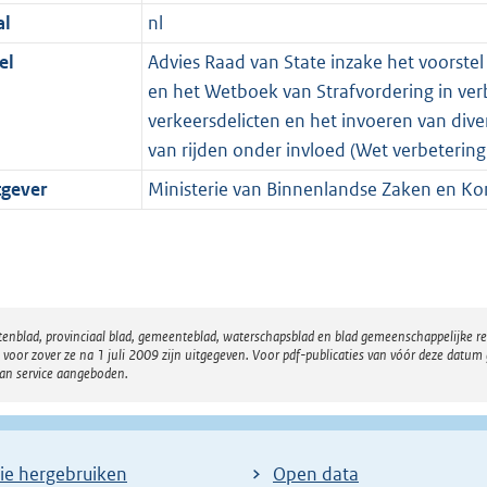
al
nl
el
Advies Raad van State inzake het voorste
en het Wetboek van Strafvordering in ver
verkeersdelicten en het invoeren van dive
van rijden onder invloed (Wet verbetering
tgever
Ministerie van Binnenlandse Zaken en Koni
atenblad, provinciaal blad, gemeenteblad, waterschapsblad en blad gemeenschappelijke 
 zover ze na 1 juli 2009 zijn uitgegeven. Voor pdf-publicaties van vóór deze datum g
van service aangeboden.
ie hergebruiken
Open data