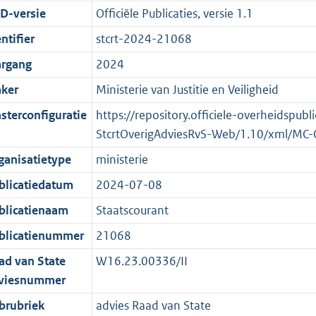
D-versie
Officiële Publicaties, versie 1.1
ntifier
stcrt-2024-21068
argang
2024
ker
Ministerie van Justitie en Veiligheid
sterconfiguratie
https://repository.officiele-overheidspub
StcrtOverigAdviesRvS-Web/1.10/xml/MC-
ganisatietype
ministerie
blicatiedatum
2024-07-08
blicatienaam
Staatscourant
blicatienummer
21068
ad van State
W16.23.00336/II
viesnummer
brubriek
advies Raad van State