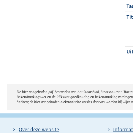
Ta
Tit
Ui
De hier aangeboden pdf-bestanden van het Staatsblad, Staatscourant, Tract
Disclaimer
Bekendmakingswet en de Rijkswet goedkeuring en bekendmaking verdragen voor
hebben; de hier aangeboden elektronische versies daarvan worden bij wijze 
Over deze website
Informat