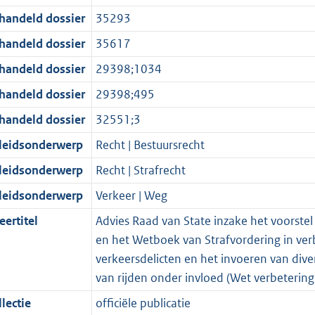
d
n
i
t
a
c
3
:
e
t
handeld dossier
35293
s
d
e
i
t
a
M
8
:
e
g
s
i
e
i
t
b
4
2
:
handeld dossier
35617
r
g
n
i
e
i
K
4
3
handeld dossier
29398;1034
o
r
f
n
i
e
b
9
3
handeld dossier
29398;495
o
o
o
f
n
i
K
1
t
o
r
o
f
n
b
K
handeld dossier
32551;3
t
t
m
r
o
f
b
leidsonderwerp
Recht | Bestuursrecht
e
t
a
m
r
o
leidsonderwerp
Recht | Strafrecht
:
e
a
a
m
r
3
:
t
a
a
m
leidsonderwerp
Verkeer | Weg
K
3
t
a
a
eertitel
Advies Raad van State inzake het voorste
b
K
t
a
en het Wetboek van Strafvordering in ver
b
t
verkeersdelicten en het invoeren van dive
van rijden onder invloed (Wet verbetering
lectie
officiële publicatie