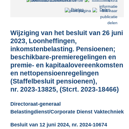
e
Printen
Delen
s
t
a
n
Wijziging van het besluit van 26 juni
d
2023, Loonheffingen,
s
inkomstenbelasting. Pensioenen;
g
r
beschikbare-premieregelingen en
o
premie- en kapitaalovereenkomsten
o
en nettopensioenregelingen
t
t
(Staffelbesluit pensioenen),
e
nr. 2023-13825, (Stcrt. 2023-18466)
:
6
0
Directoraat-generaal
4
Belastingdienst/Corporate Dienst Vaktechniek
K
b
Besluit van 12 juni 2024, nr. 2024-10674