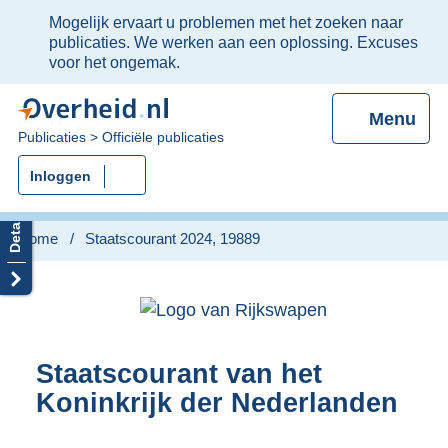
Ter
Mogelijk ervaart u problemen met het zoeken naar
informatie:
publicaties. We werken aan een oplossing. Excuses
voor het ongemak.
Menu
U
Publicaties
Officiële publicaties
bent
Inloggen
nu
hier:
Home
Staatscourant 2024, 19889
Staatscourant van het
Koninkrijk der Nederlanden