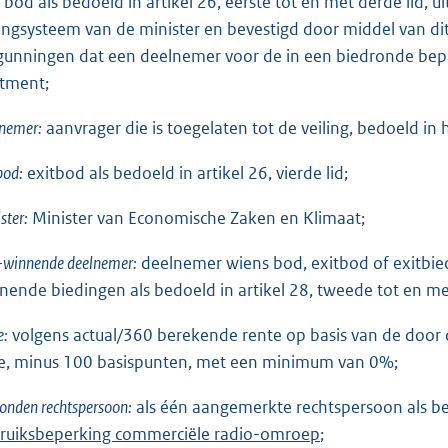
bod als bedoeld in artikel 26, eerste tot en met derde lid, 
lingsysteem van de minister en bevestigd door middel van dit
gunningen dat een deelnemer voor de in een biedronde bepaa
otment;
nemer:
aanvrager die is toegelaten tot de veiling, bedoeld in 
bod:
exitbod als bedoeld in artikel 26, vierde lid;
ster:
Minister van Economische Zaken en Klimaat;
-winnende deelnemer:
deelnemer wiens bod, exitbod of exitbied
nende biedingen als bedoeld in artikel 28, tweede tot en met
e:
volgens actual/360 berekende rente op basis van de door
e, minus 100 basispunten, met een minimum van 0%;
onden rechtspersoon:
als één aangemerkte rechtspersoon als b
ruiksbeperking commerciële radio-omroep
;