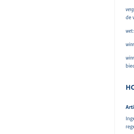
verg
de 
wet:
win
win
bie
HO
Art
Ing
reg