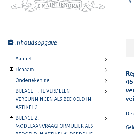
19-
Toon
Inhoudsopgave
meer
van:
Aanhef
Lichaam
Re
Ondertekening
46
ve
BIJLAGE 1. TE VERDELEN
ve
VERGUNNINGEN ALS BEDOELD IN
ARTIKEL 2
De 
BIJLAGE 2.
MODELAANVRAAGFORMULIER ALS
Gel