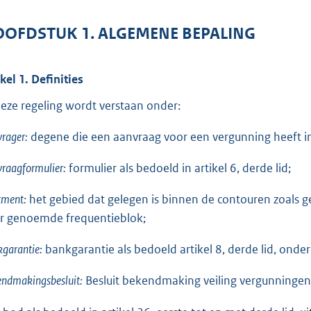
o
t
OFDSTUK 1. ALGEMENE BEPALING
t
e
ikel 1. Definities
:
2
deze regeling wordt verstaan onder:
,
rager:
degene die een aanvraag voor een vergunning heeft i
3
M
raagformulier:
formulier als bedoeld in artikel 6, derde lid;
b
tment:
het gebied dat gelegen is binnen de contouren zoals gev
r genoemde frequentieblok;
garantie:
bankgarantie als bedoeld artikel 8, derde lid, onder
ndmakingsbesluit:
Besluit bekendmaking veiling vergunningen