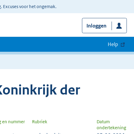
g. Excuses voor het ongemak.
Inloggen
Help
oninkrijk der
g en nummer
Rubriek
Datum
ondertekening