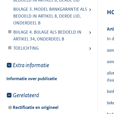
BEDOELD IN ARTIKEL 6, DERDE LID
BIJLAGE 3. MODEL BANKGARANTIE ALS
HO
BEDOELD IN ARTIKEL 8, DERDE LID,
ONDERDEEL B
Art
BIJLAGE 4. BIJLAGE ALS BEDOELD IN
In 
ARTIKEL 34, ONDERDEEL B
TOELICHTING
aanv
aanv
Toon
Extra informatie
meer
allo
van:
Informatie over publicatie
daa
bank
Toon
Gerelateerd
meer
beke
van:
Rectificatie en origineel