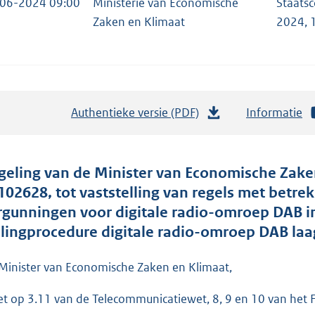
06-2024 09:00
Ministerie van Economische
Staats
Zaken en Klimaat
2024, 
Authentieke versie (PDF)
b
Informatie
e
s
t
geling van de Minister van Economische Zaken 
a
102628, tot vaststelling van regels met betrek
n
rgunningen voor digitale radio-omroep DAB in
d
ilingprocedure digitale radio-omroep DAB laa
s
g
Minister van Economische Zaken en Klimaat,
r
et op 3.11 van de Telecommunicatiewet, 8, 9 en 10 van het 
o