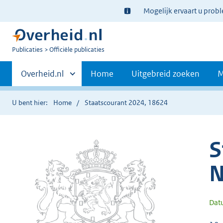
Ter
Mogelijk ervaart u prob
informatie:
U
Publicaties
Officiële publicaties
bent
Primaire
nu
Andere
Overheid.nl
Home
Uitgebreid zoeken
M
hier:
sites
navigatie
binnen
U bent hier:
Home
Staatscourant 2024, 18624
S
N
Dat