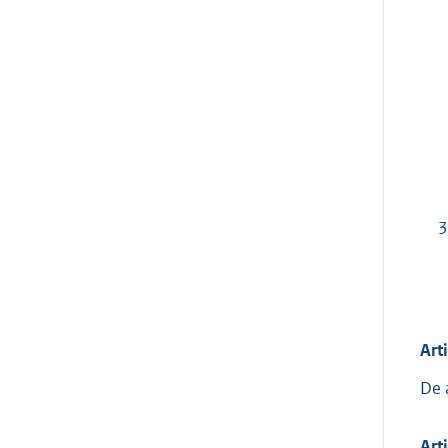
3
Art
De 
Art