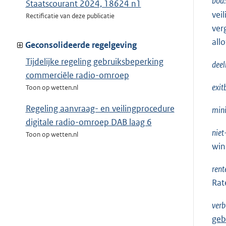
bod:
Staatscourant 2024, 18624 n1
vei
Rectificatie van deze publicatie
ver
all
Geconsolideerde regelgeving
Tijdelijke regeling gebruiksbeperking
deel
commerciële radio-omroep
exit
Toon op wetten.nl
Regeling aanvraag- en veilingprocedure
mini
digitale radio-omroep DAB laag 6
niet
Toon op wetten.nl
win
rent
Rat
verb
geb