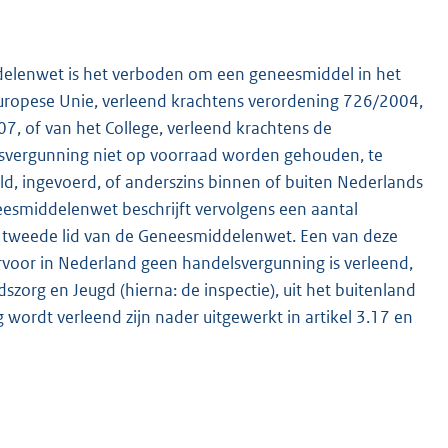
ddelenwet is het verboden om een geneesmiddel in het
uropese Unie, verleend krachtens verordening 726/2004,
7, of van het College, verleend krachtens de
ergunning niet op voorraad worden gehouden, te
d, ingevoerd, of anderszins binnen of buiten Nederlands
eesmiddelenwet beschrijft vervolgens een aantal
K
en tweede lid van de Geneesmiddelenwet. Een van deze
voor in Nederland geen handelsvergunning is verleend,
org en Jeugd (hierna: de inspectie), uit het buitenland
rdt verleend zijn nader uitgewerkt in artikel 3.17 en