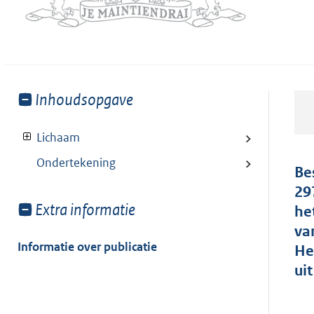
Toon
Inhoudsopgave
meer
van:
Lichaam
Ondertekening
Be
29
Toon
Extra informatie
he
meer
va
van:
Informatie over publicatie
He
ui