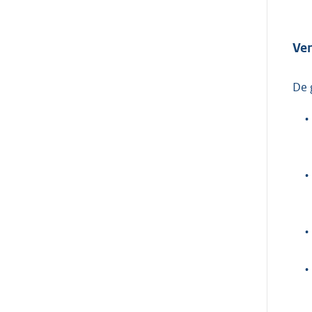
Ver
De 
•
•
•
•