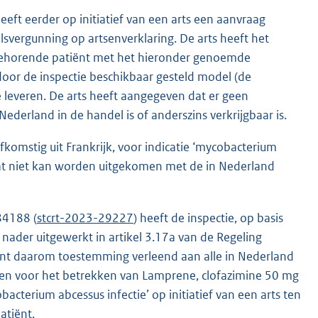
ft eerder op initiatief van een arts een aanvraag
vergunning op artsenverklaring. De arts heeft het
 behorende patiënt met het hieronder genoemde
or de inspectie beschikbaar gesteld model (de
te leveren. De arts heeft aangegeven dat er geen
derland in de handel is of anderszins verkrijgbaar is.
komstig uit Frankrijk, voor indicatie ‘mycobacterium
dat niet kan worden uitgekomen met de in Nederland
84188 (
stcrt-2023-29227
) heeft de inspectie, op basis
nader uitgewerkt in artikel 3.17a van de Regeling
ant daarom toestemming verleend aan alle in Nederland
en voor het betrekken van Lamprene, clofazimine 50 mg
bacterium abcessus infectie’ op initiatief van een arts ten
atiënt.