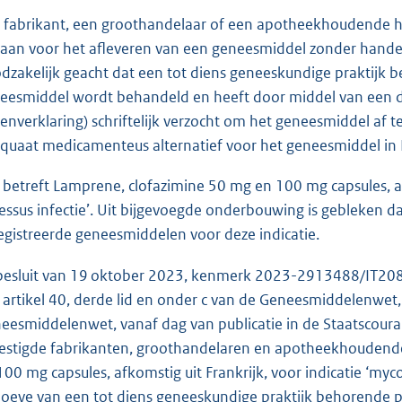
 fabrikant, een groothandelaar of een apotheekhoudende hee
aan voor het afleveren van een geneesmiddel zonder handels
dzakelijk geacht dat een tot diens geneeskundige praktijk
eesmiddel wordt behandeld en heeft door middel van een do
senverklaring) schriftelijk verzocht om het geneesmiddel af 
quaat medicamenteus alternatief voor het geneesmiddel in Ne
 betreft Lamprene, clofazimine 50 mg en 100 mg capsules, af
essus infectie’. Uit bijgevoegde onderbouwing is gebleken 
egistreerde geneesmiddelen voor deze indicatie.
 besluit van 19 oktober 2023, kenmerk 2023-2913488/IT20
 artikel 40, derde lid en onder c van de Geneesmiddelenwet, 
eesmiddelenwet, vanaf dag van publicatie in de Staatscour
estigde fabrikanten, groothandelaren en apotheekhoudend
100 mg capsules, afkomstig uit Frankrijk, voor indicatie ‘myco
oeve van een tot diens geneeskundige praktijk behorende p