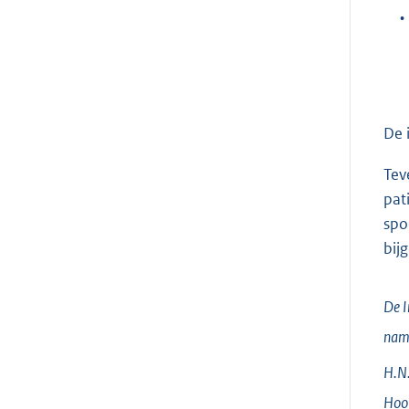
•
De 
Tev
pat
spo
bij
De I
nam
H.N.
Hoof