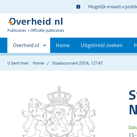
Ter
Mogelijk ervaart u prob
informatie:
U
Publicaties
Officiële publicaties
bent
Primaire
nu
Andere
Overheid.nl
Home
Uitgebreid zoeken
M
hier:
sites
navigatie
binnen
U bent hier:
Home
Staatscourant 2024, 12147
S
N
Dat
15-