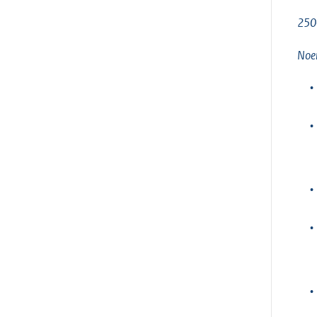
250
Noem
•
•
•
•
•