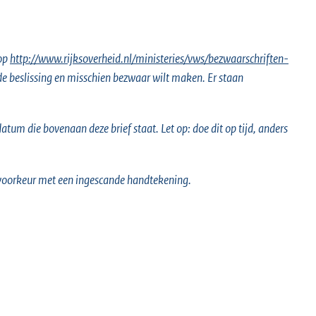
 op
E
http://www.rijksoverheid.nl/ministeries/vws/bezwaarschriften-
 de beslissing en misschien bezwaar wilt maken. Er staan
x
t
e
tum die bovenaan deze brief staat. Let op: doe dit op tijd, anders
r
n
e
voorkeur met een ingescande handtekening.
l
i
n
k
: