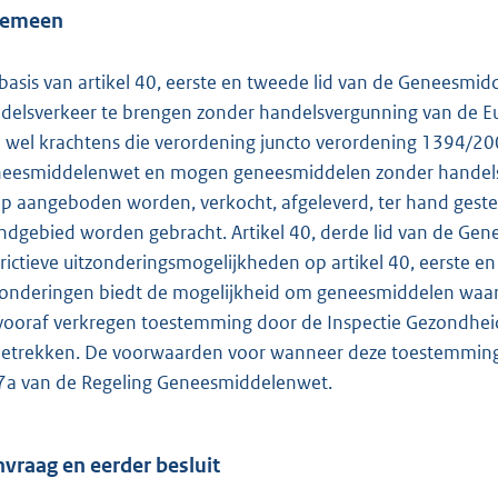
o
gemeen
t
t
basis van artikel 40, eerste en tweede lid van de Geneesmi
e
delsverkeer te brengen zonder handelsvergunning van de E
:
 wel krachtens die verordening juncto verordening 1394/200
1
eesmiddelenwet en mogen geneesmiddelen zonder handelsv
8
p aangeboden worden, verkocht, afgeleverd, ter hand gestel
5
ndgebied worden gebracht. Artikel 40, derde lid van de Gen
trictieve uitzonderingsmogelijkheden op artikel 40, eerste 
b
zonderingen biedt de mogelijkheid om geneesmiddelen waar
vooraf verkregen toestemming door de Inspectie Gezondheidsz
betrekken. De voorwaarden voor wanneer deze toestemming wo
7a van de Regeling Geneesmiddelenwet.
vraag en eerder besluit