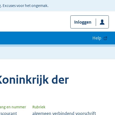
g. Excuses voor het ongemak.
Inloggen
Help
oninkrijk der
gang en nummer
Rubriek
tscourant
algemeen verbindend voorschrift