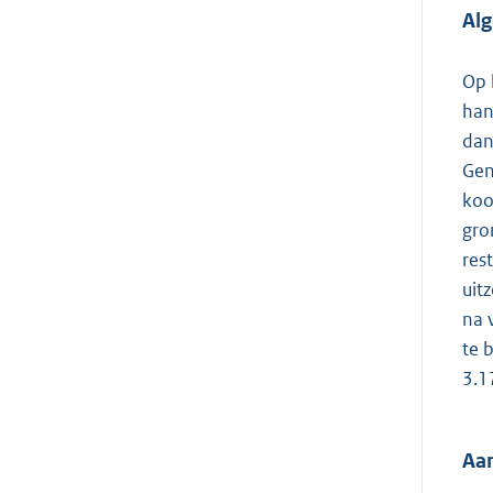
Al
Op 
han
dan
Gen
koo
gro
res
uit
na 
te 
3.1
Aan