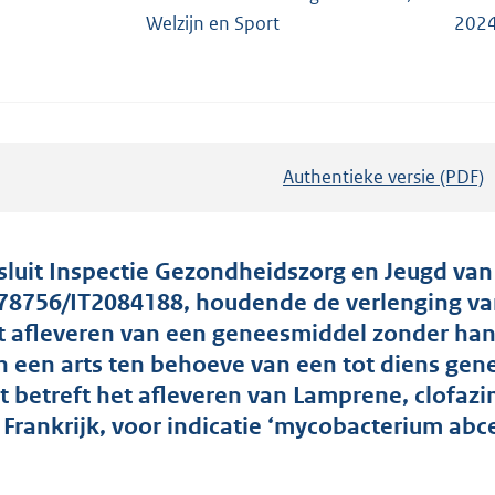
Welzijn en Sport
2024
Authentieke versie (PDF)
b
e
s
t
sluit Inspectie Gezondheidszorg en Jeugd van
a
78756/IT2084188, houdende de verlenging va
n
t afleveren van een geneesmiddel zonder hand
d
n een arts ten behoeve van een tot diens gen
s
t betreft het afleveren van Lamprene, clofaz
g
t Frankrijk, voor indicatie ‘mycobacterium abce
r
o