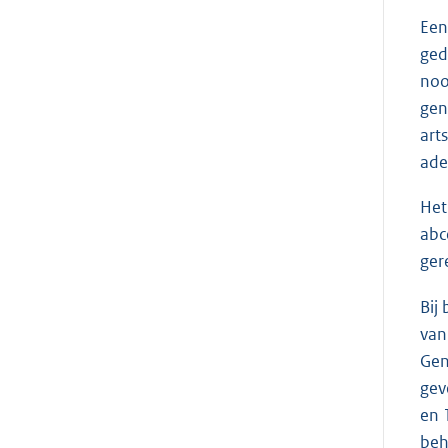
Een
ged
noo
gen
art
ade
Het
abc
ger
Bij
van
Gen
gev
en 
beh