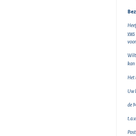
Bez
Heef
vws
voor
Wilt
kan 
Het 
Uw b
de M
t.a.
Pos