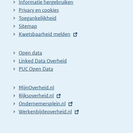
Informatie hergebruiken
Privacy en cookies
Toegankelijkheid
Sitemap
E
Kwetsbaarheid melden
x
t
Open data
e
Linked Data Overheid
r
PUC Open Data
n
e
MijnOverheid.nl
l
E
Rijksoverheid.nl
i
x
E
Ondernemersplein.nl
n
t
x
E
Werkenbijdeoverheid.nl
k
e
t
x
:
r
e
t