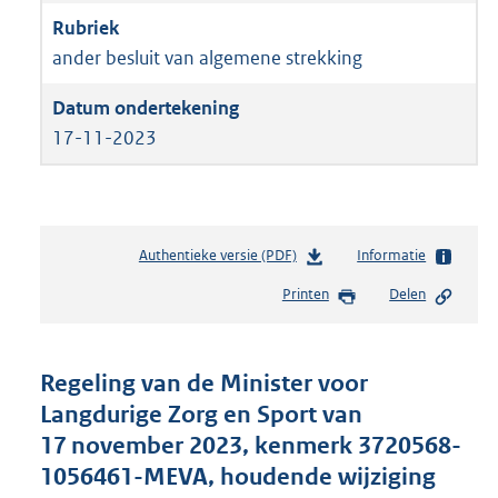
ander besluit van algemene strekking
17-11-2023
Authentieke versie (PDF)
b
Informatie
e
Printen
Delen
s
t
a
n
Regeling van de Minister voor
d
Langdurige Zorg en Sport van
s
17 november 2023, kenmerk 3720568-
g
r
1056461-MEVA, houdende wijziging
o