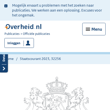
Ter
Mogelijk ervaart u problemen met het zoeken naar
informatie:
publicaties. We werken aan een oplossing. Excuses voor
het ongemak.
Menu
U
Publicaties
Officiële publicaties
bent
Inloggen
nu
hier:
Home
Staatscourant 2023, 32256