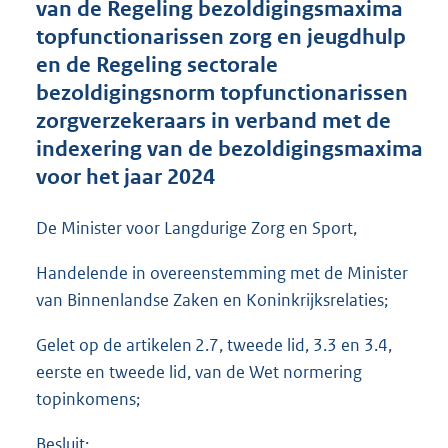
van de Regeling bezoldigingsmaxima
o
topfunctionarissen zorg en jeugdhulp
t
t
en de Regeling sectorale
e
bezoldigingsnorm topfunctionarissen
:
zorgverzekeraars in verband met de
2
5
indexering van de bezoldigingsmaxima
7
voor het jaar 2024
K
b
De Minister voor Langdurige Zorg en Sport,
Handelende in overeenstemming met de Minister
van Binnenlandse Zaken en Koninkrijksrelaties;
Gelet op de artikelen 2.7, tweede lid, 3.3 en 3.4,
eerste en tweede lid, van de Wet normering
topinkomens;
Besluit: