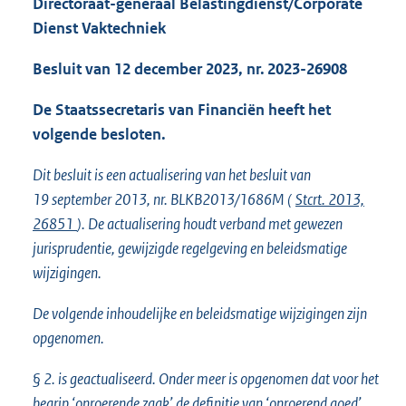
Directoraat-generaal Belastingdienst/Corporate
o
Dienst Vaktechniek
t
t
Besluit van 12 december 2023, nr. 2023-26908
e
:
2
De Staatssecretaris van Financiën heeft het
,
volgende besloten.
4
M
Dit besluit is een actualisering van het besluit van
b
19 september 2013, nr. BLKB2013/1686M (
Stcrt. 2013,
26851
). De actualisering houdt verband met gewezen
jurisprudentie, gewijzigde regelgeving en beleidsmatige
wijzigingen.
De volgende inhoudelijke en beleidsmatige wijzigingen zijn
opgenomen.
§ 2. is geactualiseerd. Onder meer is opgenomen dat voor het
begrip ‘onroerende zaak’ de definitie van ‘onroerend goed’