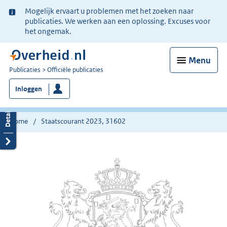
Ter
Mogelijk ervaart u problemen met het zoeken naar
informatie:
publicaties. We werken aan een oplossing. Excuses voor
het ongemak.
Menu
U
Publicaties
Officiële publicaties
bent
Inloggen
nu
hier:
Home
Staatscourant 2023, 31602