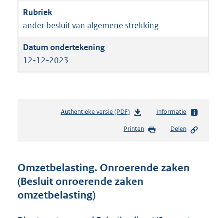
ander besluit van algemene strekking
12-12-2023
Authentieke versie (PDF)
b
Informatie
e
Printen
Delen
s
t
a
n
Omzetbelasting. Onroerende zaken
d
(Besluit onroerende zaken
s
omzetbelasting)
g
r
o