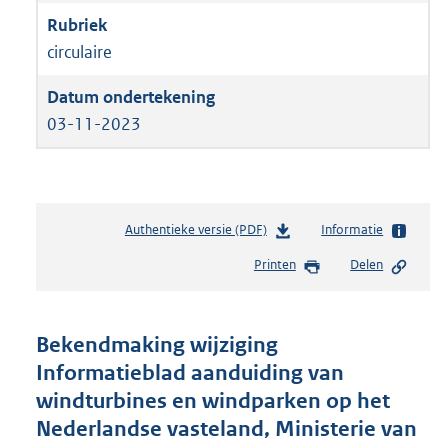
circulaire
03-11-2023
Authentieke versie (PDF)
b
Informatie
e
Printen
Delen
s
t
a
n
Bekendmaking wijziging
d
Informatieblad aanduiding van
s
windturbines en windparken op het
g
r
Nederlandse vasteland, Ministerie van
o