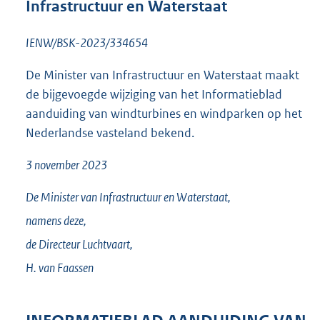
Infrastructuur en Waterstaat
o
t
t
IENW/BSK-2023/334654
e
:
De Minister van Infrastructuur en Waterstaat maakt
1
de bijgevoegde wijziging van het Informatieblad
,
aanduiding van windturbines en windparken op het
8
M
Nederlandse vasteland bekend.
b
3 november 2023
De Minister van Infrastructuur en Waterstaat,
namens deze,
de Directeur Luchtvaart,
H. van
Faassen