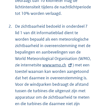
bedraagt dan 10 kilometer mag de
lichtintensiteit tijdens de nachtlichtperiode
tot 10% worden verlaagd.
2.
De zichtbaarheid bedoeld in onderdeel 7
lid 1 van dit informatieblad dient te
worden bepaald als een meteorologische
zichtbaarheid in overeenstemming met de
bepalingen en aanbevelingen van de
World Meteorological Organisation (WMO,
zie internetsite
E
www.wmo.ch
) met een
toestel waarvan kan worden aangetoond
x
dat het daarmee in overeenstemming is.
t
Voor de windparken bedraagt de afstand
e
tussen de turbines die uitgerust zijn met
r
apparatuur om de zichtbaarheid te meten
n
en die turbines die daarmee niet zijn
e