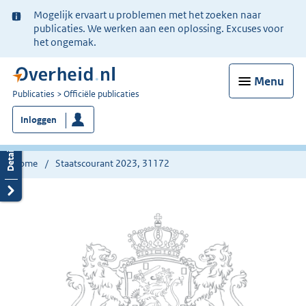
Ter
Mogelijk ervaart u problemen met het zoeken naar
informatie:
publicaties. We werken aan een oplossing. Excuses voor
het ongemak.
Menu
U
Publicaties
Officiële publicaties
bent
Inloggen
nu
hier:
Home
Staatscourant 2023, 31172