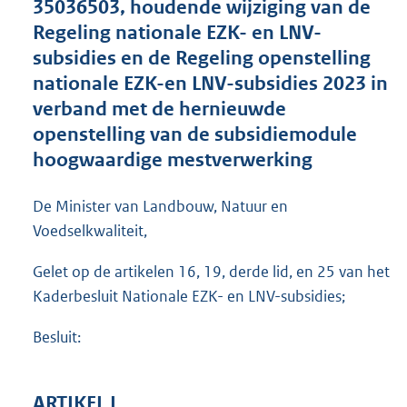
35036503, houdende wijziging van de
o
Regeling nationale EZK- en LNV-
o
subsidies en de Regeling openstelling
t
t
nationale EZK-en LNV-subsidies 2023 in
e
verband met de hernieuwde
:
openstelling van de subsidiemodule
4
2
hoogwaardige mestverwerking
3
K
De Minister van Landbouw, Natuur en
b
Voedselkwaliteit,
Gelet op de artikelen 16, 19, derde lid, en 25 van het
Kaderbesluit Nationale EZK- en LNV-subsidies;
Besluit:
ARTIKEL I