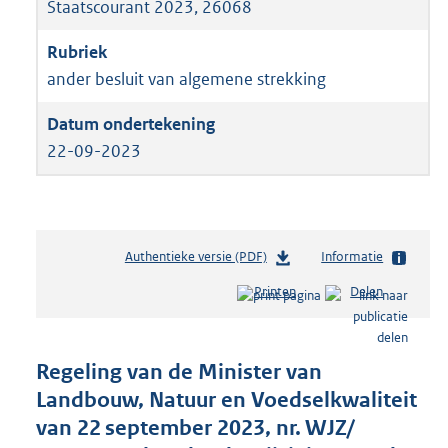
Staatscourant 2023, 26068
ander besluit van algemene strekking
22-09-2023
Authentieke versie (PDF)
b
Informatie
e
Printen
Delen
s
t
a
n
Regeling van de Minister van
d
Landbouw, Natuur en Voedselkwaliteit
s
van 22 september 2023, nr. WJZ/
g
r