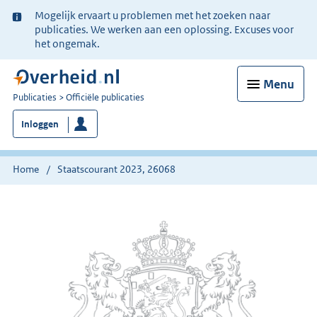
Ter
Mogelijk ervaart u problemen met het zoeken naar
informatie:
publicaties. We werken aan een oplossing. Excuses voor
het ongemak.
Menu
U
Publicaties
Officiële publicaties
bent
Inloggen
nu
hier:
Home
Staatscourant 2023, 26068