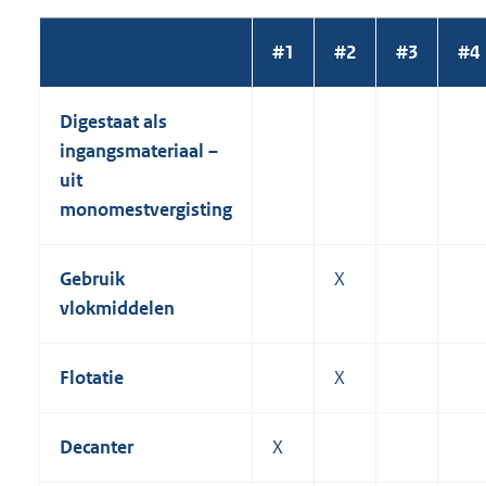
#1
#2
#3
#4
Digestaat als
ingangsmateriaal –
uit
monomestvergisting
Gebruik
X
vlokmiddelen
Flotatie
X
Decanter
X